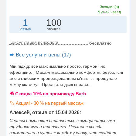
Заходил(а)
5 дней назад
1
100
отзыв
звонков
Консультация психолога
бесплатно
➡️ Все услуги и цены (17)
Мій підхід: все максимально просто, гармонічно,
ефективно. Масажі максимально комфортні, безболісні
але з глибоким пропрацюванням м'язів. . . прощупаю
кожну кісточку. Прості але дієві вправи...
🎁 Cкидка 10% по промокоду Barb
🏷️ Акция! - 30 % на первый массаж
Алексей, отзыв от 15.04.2026:
Сеансы помогают справляться с эмоциональными
трудностями и тревогами. Психолог всегда
внимателен и чуток к каждому слову, что создает