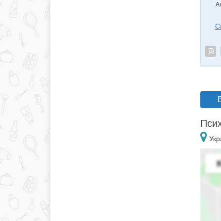
А
С
Псих
Укр