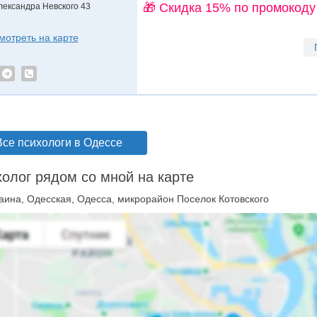
🎁 Cкидка 15% по промокоду
лександра Невского 43
мотреть на карте
Все психологи в Одессе
олог рядом со мной на карте
аина, Одесская, Одесса, микрорайон Поселок Котовского