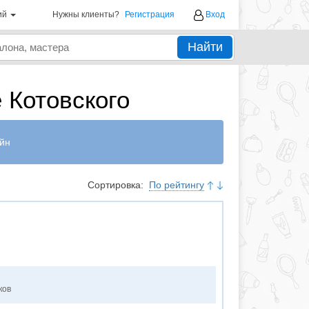
ий
Нужны клиенты?
Регистрация
Вход
Найти
 Котовского
йн
Сортировка:
По рейтингу
ков