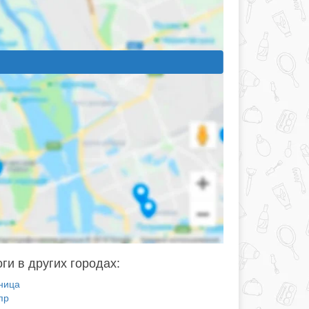
ги в других городах:
ница
пр