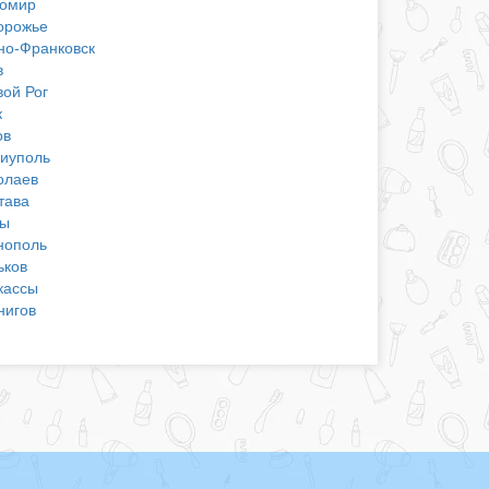
омир
орожье
но-Франковск
в
вой Рог
к
ов
иуполь
олаев
тава
ы
нополь
ьков
кассы
нигов