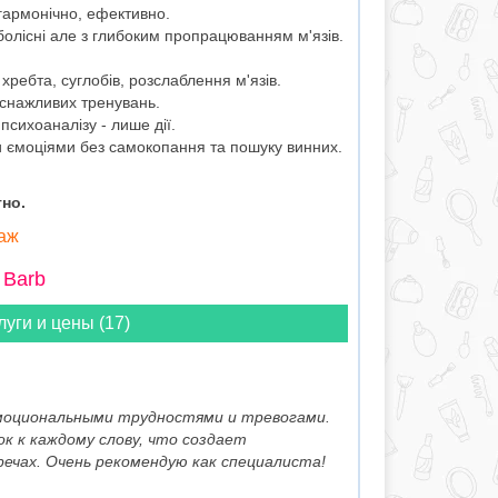
 гармонічно, ефективно.
олісні але з глибоким пропрацюванням м'язів.
 хребта, суглобів, розслаблення м'язів.
иснажливих тренувань.
психоаналізу - лише дії.
 ємоціями без самокопання та пошуку винних.
но.
саж
 Barb
луги и цены (17)
моциональными трудностями и тревогами.
к к каждому слову, что создает
чах. Очень рекомендую как специалиста!