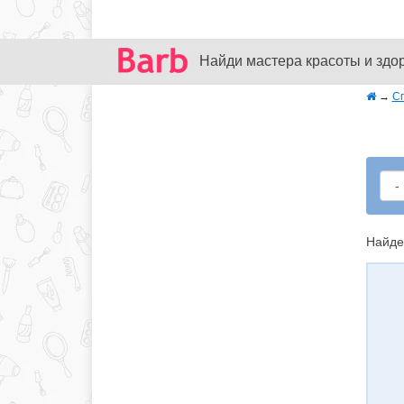
Найди мастера красоты и здо
→
С
Найде