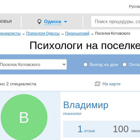
Русск
ровья
Одесса
пециалисты
→
Психологи Одессы
→
Пересыпский
→
Поселок Котовского
Психологи на поселке
Выезд на дом
Онла
но 2 специалиста
На карте
Владимир
В
психолог
1
100
отзыв
звон