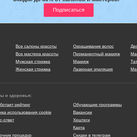
Все салоны красоты
Окрашивание волос
Де
Все мастера красоты
Перманентный макияж
Ма
Мужская стрижка
Макияж
Тат
Женская стрижка
Лазерная эпиляция
Ма
ты и здоровья:
ботает рейтинг
Обучающие программы
ика использования cookie
Вакансии
с-ответ
Хештеги
Карта
очник процедур
Скидки в телеграм