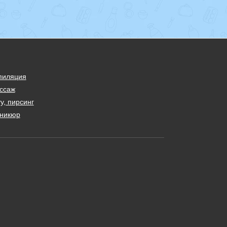
пиляция
ссаж
у, пирсинг
никюр