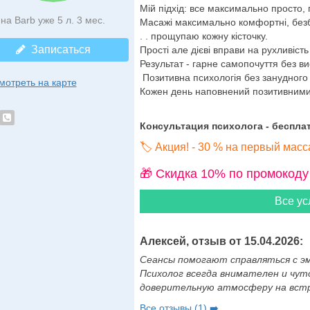
Мій підхід: все максимально просто,
на Barb уже 5 л. 3 мес.
Масажі максимально комфортні, безб
. . прощупаю кожну кісточку.
Записаться
Прості але дієві вправи на рухливість
Результат - гарне самопочуття без в
Позитивна психологія без занудного 
мотреть на карте
Кожен день наповнений позитивними
Консультация психолога - бесплат
🏷️ Акция! - 30 % на первый мас
🎁 Cкидка 10% по промокоду
Все ус
Алексей, отзыв от 15.04.2026:
Сеансы помогают справляться с э
Психолог всегда внимателен и чуто
доверительную атмосферу на встре
Все отзывы (1) ➡️