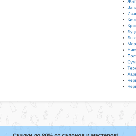
Жит
Зап
Ива
Кие
Кри
Луц
Льв
Мар
Ник
Пол
Сум
Тер
Хар
Чер
Чер
Скидки до 80% от салонов и мастеров!