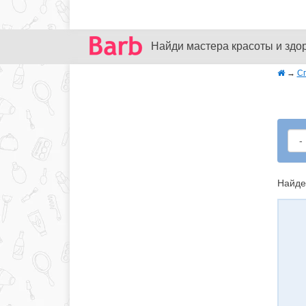
Найди мастера красоты и здо
→
С
Найде