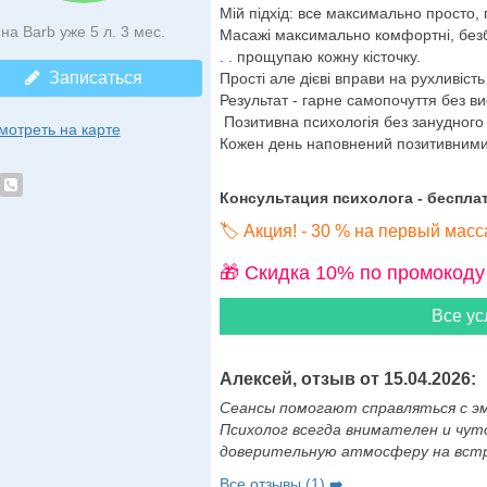
Мій підхід: все максимально просто,
на Barb уже 5 л. 3 мес.
Масажі максимально комфортні, безб
. . прощупаю кожну кісточку.
Записаться
Прості але дієві вправи на рухливість
Результат - гарне самопочуття без в
Позитивна психологія без занудного 
мотреть на карте
Кожен день наповнений позитивними
Консультация психолога - бесплат
🏷️ Акция! - 30 % на первый мас
🎁 Cкидка 10% по промокоду
Все ус
Алексей, отзыв от 15.04.2026:
Сеансы помогают справляться с э
Психолог всегда внимателен и чуто
доверительную атмосферу на встре
Все отзывы (1) ➡️