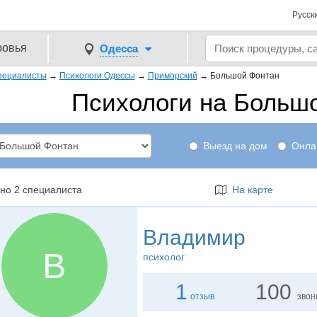
Русск
ровья
Одесса
пециалисты
→
Психологи Одессы
→
Приморский
→
Большой Фонтан
Психологи на Больш
Выезд на дом
Онла
но 2 специалиста
На карте
Владимир
В
психолог
1
100
отзыв
звон