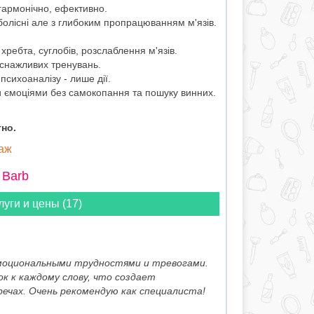
 гармонічно, ефективно.
олісні але з глибоким пропрацюванням м'язів.
 хребта, суглобів, розслаблення м'язів.
иснажливих тренувань.
психоаналізу - лише дії.
 ємоціями без самокопання та пошуку винних.
но.
саж
 Barb
луги и цены (17)
моциональными трудностями и тревогами.
к к каждому слову, что создает
чах. Очень рекомендую как специалиста!