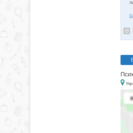
А
С
Псих
Укр