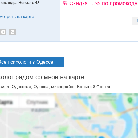
🎁 Cкидка 15% по промокоду
лександра Невского 43
мотреть на карте
Все психологи в Одессе
олог рядом со мной на карте
аина, Одесская, Одесса, микрорайон Большой Фонтан