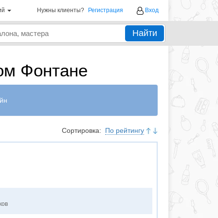
ий
Нужны клиенты?
Регистрация
Вход
Найти
ом Фонтане
йн
Сортировка:
По рейтингу
ков