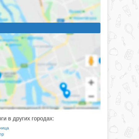
ги в других городах:
ница
пр