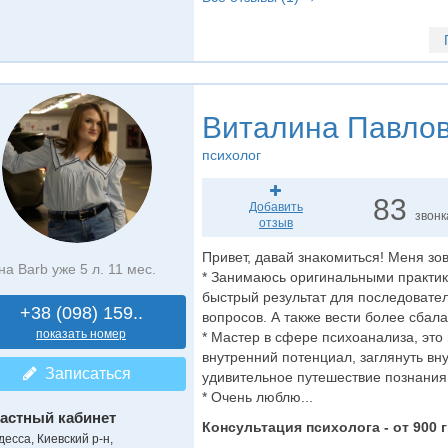
Виталина Павло
психолог
83
Добавить
звонк
отзыв
Привет, давай знакомиться! Меня зов
на Barb уже 5 л. 11 мес.
* Занимаюсь оригинальными практик
быстрый результат для последовате
+38 (098) 159..
вопросов. А также вести более сбал
показать номер
* Мастер в сфере психоанализа, эт
внутренний потенциал, заглянуть вну
Записаться
удивительное путешествие познания
* Очень люблю...
астный кабинет
Консультация психолога - от 900 г
десса, Киевский р-н,