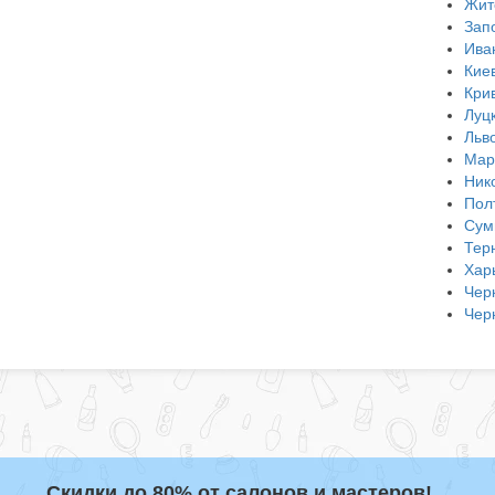
Жит
Зап
Ива
Кие
Кри
Луц
Льв
Мар
Ник
Пол
Сум
Тер
Хар
Чер
Чер
Скидки до 80% от салонов и мастеров!