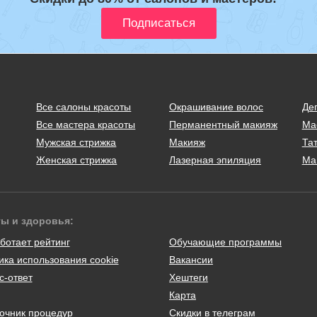
Все салоны красоты
Окрашивание волос
Де
Все мастера красоты
Перманентный макияж
Ма
Мужская стрижка
Макияж
Тат
Женская стрижка
Лазерная эпиляция
Ма
ты и здоровья:
ботает рейтинг
Обучающие программы
ика использования cookie
Вакансии
с-ответ
Хештеги
Карта
очник процедур
Скидки в телеграм