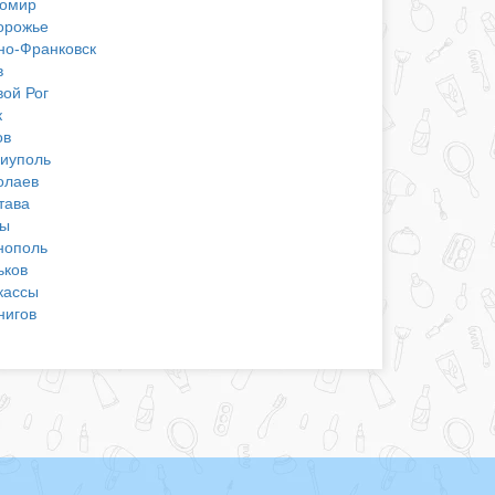
омир
орожье
но-Франковск
в
вой Рог
к
ов
иуполь
олаев
тава
ы
нополь
ьков
кассы
нигов