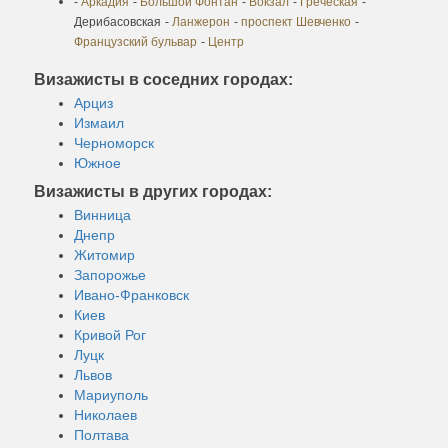
-
Аркадия
-
Большой Фонтан
-
Вокзал
-
Греческая
-
Дерибасовская
-
Ланжерон
-
проспект Шевченко
-
Французский бульвар
-
Центр
Визажисты в соседних городах:
Арциз
Измаил
Черноморск
Южное
Визажисты в других городах:
Винница
Днепр
Житомир
Запорожье
Ивано-Франковск
Киев
Кривой Рог
Луцк
Львов
Мариуполь
Николаев
Полтава