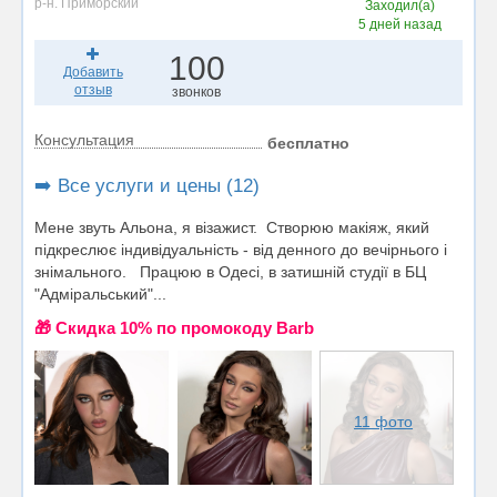
р-н. Приморский
Заходил(а)
5 дней назад
100
Добавить
отзыв
звонков
Консультация
бесплатно
➡️ Все услуги и цены (12)
Мене звуть Альона, я візажист. Створюю макіяж, який
підкреслює індивідуальність - від денного до вечірнього і
знімального. Працюю в Одесі, в затишній студії в БЦ
"Адміральський"...
🎁 Cкидка 10% по промокоду Barb
11 фото