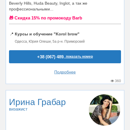
Beverly Hills, Huda Beauty, Inglot, а так же
профессиональными...
🎁 Cкидка 15% по промокоду Barb
📍
Курсы и обучение "Korol brow"
Одесса, Юрия Олеши, 5а р-н. Приморский
+38 (067) 489..
показать номер
Подробнее
360
Ирина Грабар
визажист