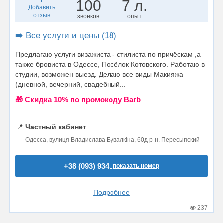
100
7 л.
Добавить
отзыв
звонков
опыт
➡️ Все услуги и цены (18)
Предлагаю услуги визажиста - стилиста по причёскам ,а
также бровиста в Одессе, Посёлок Котовского. Работаю в
студии, возможен выезд. Делаю все виды Макияжа
(дневной, вечерний, свадебный...
🎁 Cкидка 10% по промокоду Barb
📍
Частный кабинет
Одесса, вулиця Владислава Бувалкіна, 60д р-н. Пересыпский
+38 (093) 934..
показать номер
Подробнее
237