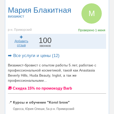
Мария Блакитная
М
визажист
р-н. Приморский
Проверено
1 июня
100
Добавить
отзыв
звонков
➡️ Все услуги и цены (12)
Визажист-бровист с опытом работы 5 лет, работаю с
профессиональной косметикой, такой как Anastasia
Beverly Hills, Huda Beauty, Inglot, а так же
профессиональными...
🎁 Cкидка 15% по промокоду Barb
📍
Курсы и обучение "Korol brow"
Одесса, Юрия Олеши, 5а р-н. Приморский