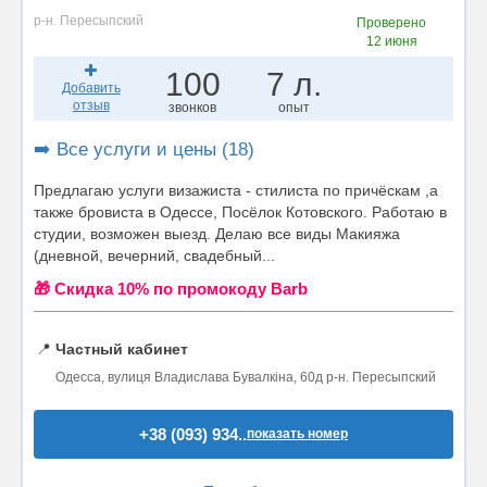
р-н. Пересыпский
Проверено
12 июня
100
7 л.
Добавить
отзыв
звонков
опыт
➡️ Все услуги и цены (18)
Предлагаю услуги визажиста - стилиста по причёскам ,а
также бровиста в Одессе, Посёлок Котовского. Работаю в
студии, возможен выезд. Делаю все виды Макияжа
(дневной, вечерний, свадебный...
🎁 Cкидка 10% по промокоду Barb
📍
Частный кабинет
Одесса, вулиця Владислава Бувалкіна, 60д р-н. Пересыпский
+38 (093) 934..
показать номер