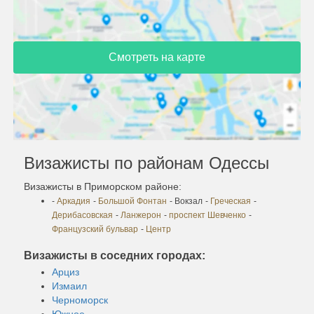
Смотреть на карте
Визажисты по районам Одессы
Визажисты в Приморском районе:
-
Аркадия
-
Большой Фонтан
- Вокзал
-
Греческая
-
Дерибасовская
-
Ланжерон
-
проспект Шевченко
-
Французский бульвар
-
Центр
Визажисты в соседних городах:
Арциз
Измаил
Черноморск
Южное