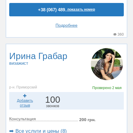
+38 (067) 489..
показать номер
Подробнее
360
Ирина Грабар
визажист
р-н. Приморский
Проверено
2 мая
100
Добавить
отзыв
звонков
Консультация
200 грн.
➡️ Все услуги и цены (8)