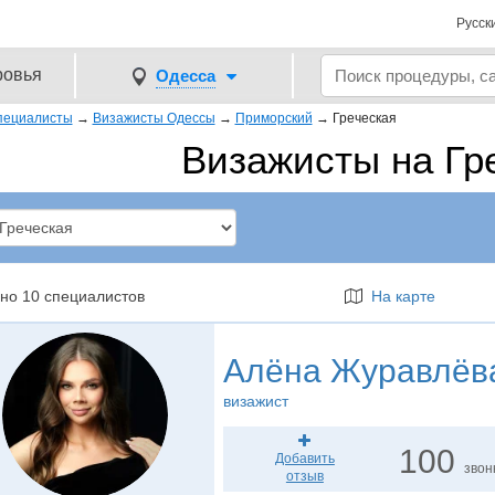
Русск
ровья
Одесса
пециалисты
→
Визажисты Одессы
→
Приморский
→
Греческая
Визажисты на Гр
но 10 специалистов
На карте
Алёна Журавлёв
визажист
100
Добавить
звон
отзыв