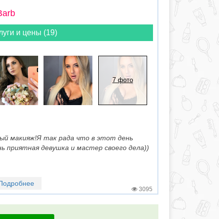
Barb
луги и цены (19)
7 фото
ный макияж!Я так рада что в этот день
ь приятная девушка и мастер своего дела))
Подробнее
3095