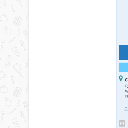
С
О
в
К
С