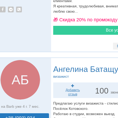
клиентами.
Я креативная, трудолюбивая, внима
люблю свою...
🎁 Cкидка 20% по промокоду
Все ус
Ангелина Батащу
АБ
визажист
100
Добавить
звон
отзыв
Предлагаю услуги визажиста - стилис
на Barb уже 4 г. 7 мес.
Посёлок Котовского.
Работаю в студии, возможен выезд.