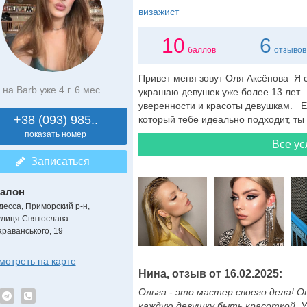
визажист
10
6
баллов
отзывов
Привет меня зовут Оля Аксёнова Я с
на Barb уже 4 г. 6 мес.
украшаю девушек уже более 13 лет.
уверенности и красоты девушкам. Е
+38 (093) 985..
который тебе идеально подходит, ты 
показать номер
Все ус
Записаться
алон
десса, Приморский р-н,
улиця Святослава
араванського, 19
мотреть на карте
Нина, отзыв от 16.02.2025:
Ольга - это мастер своего дела! О
каждую девушку быть красоткой. У 