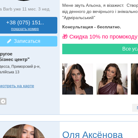
Мене звуть Альона, я візажист. Створ
а Barb уже 11 мес. 3 нед.
від денного до вечірнього і знімальн
"Адміральський"
+38 (075) 151..
Консультация - бесплатно.
показать номер
🎁 Cкидка 10% по промокоду
Записаться
Все ус
ругое
Бізнес центр"
десса, Приморский р-н,
алійська 13
мотреть на карте
Оля Аксёнова