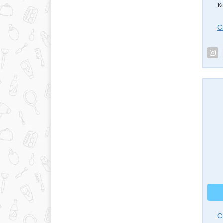
К
С
С