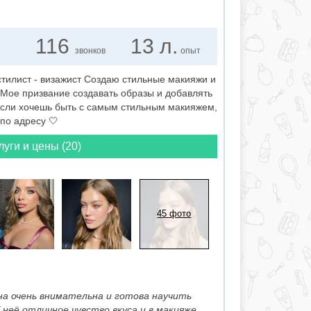
116
13 л.
звонков
опыт
тилист - визажист Создаю стильные макияжи и
 Мое призвание создавать образы и добавлять
сли хочешь быть с самым стильным макияжем,
по адресу 🤍
луги и цены (20)
45 фото
на очень внимательна и готова научить
неё отличное чувство вкуса и в макияже