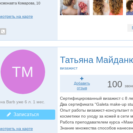
осмонавта Комарова, 10
мотреть на карте
Татьяна Майдан
ТМ
визажист
100
Добавить
звон
отзыв
Сертифицированный визажист с 8 л
на Barb уже 6 л. 1 мес.
Два сертификата “Galeta make-up stud
Опыт работы визажист-консультант п
Записаться
косметики по уходу за кожей в сети 
Работа преподавателем курса «Макия
Знание множества способов нанесен
мотреть на карте