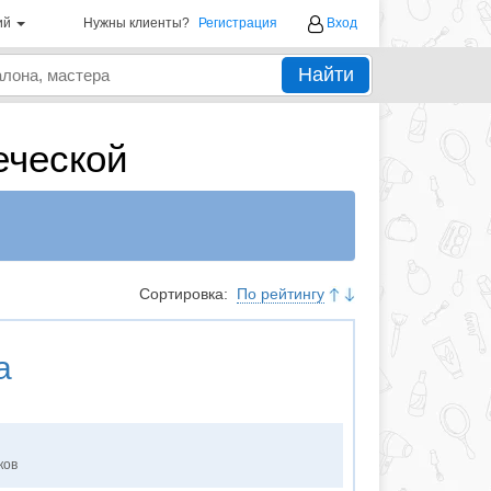
ий
Нужны клиенты?
Регистрация
Вход
Найти
еческой
Сортировка:
По рейтингу
а
ков