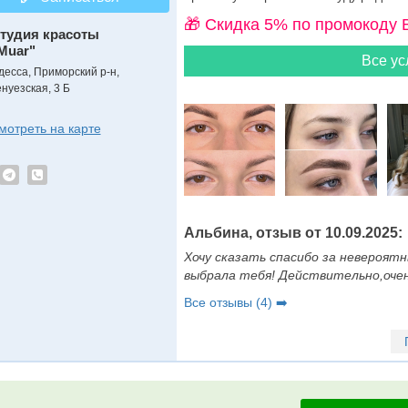
🎁 Cкидка 5% по промокоду 
тудия красоты
Muar"
Все ус
десса, Приморский р-н,
енуезская, 3 Б
мотреть на карте
Альбина, отзыв от 10.09.2025:
Хочу сказать спасибо за невероят
выбрала тебя! Действительно,очен
Все отзывы (4) ➡️