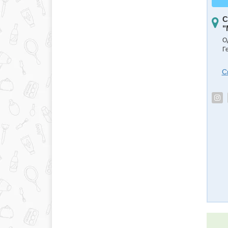
С
"
О
Г
С