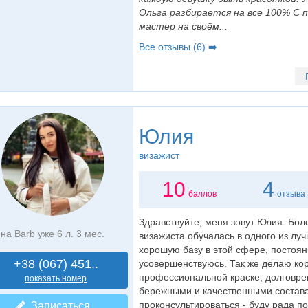
Ольга разбирается на все 100% С 
мастер на своём...
Все отзывы (6) ➡️
Юлия
визажист
10
4
баллов
отзыва
Здравствуйте, меня зовут Юлия. Бол
на Barb уже 6 л. 3 мес.
визажиста обучалась в одного из лу
хорошую базу в этой сфере, посто
+38 (067) 451..
усовершенствуюсь. Так же делаю ко
профессиональной краске, долговре
показать номер
бережными и качественными состава
проконсультироваться - буду рада по
Записаться