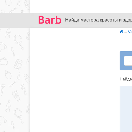
Найди мастера красоты и здо
→
С
Найде