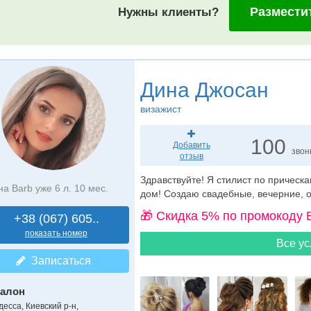
Размести
Нужны клиенты?
Дина Джосан
визажист
100
Добавить
звон
отзыв
Здравствуйте! Я стилист по прическа
на Barb уже 6 л. 10 мес.
дом! Создаю свадебные, вечерние, 
🎁 Cкидка 5% по промокоду 
+38 (067) 605..
показать номер
Все ус
Записаться
алон
десса, Киевский р-н,