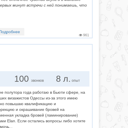
первых минут встречи с ней понимаешь, что
Подробнее
961
100
8 л.
звонков
опыт
ее полутора года работаю в Бьюти сфере, на
чших визажистов Одессы из-за этого имею
янно повышаю квалификацию и
ррекцию и окрашивание бровей на
менная укладка бровей (ламинирование)
ми Elan. Если остались вопросы либо хотите
мочь...