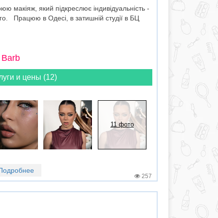
юю макіяж, який підкреслює індивідуальність -
ого. Працюю в Одесі, в затишній студії в БЦ
 Barb
луги и цены (12)
11 фото
Подробнее
257