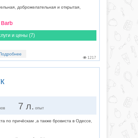
тельная, доброжелательная и открытая,
 Barb
луги и цены (7)
Подробнее
1217
к
7 л.
ков
опыт
та по причёскам ,а также бровиста в Одессе,