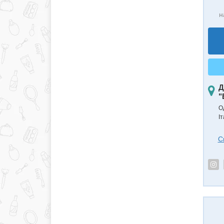
н
Д
"
О
Іт
С