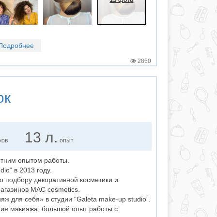
Подробнее
2860
юк
13 л.
ков
опыт
етним опытом работы.
io“ в 2013 году.
о подбору декоративной косметики и
магазинов MAC cosmetics.
ж для себя» в студии “Galeta make-up studio”.
ия макияжа, большой опыт работы с