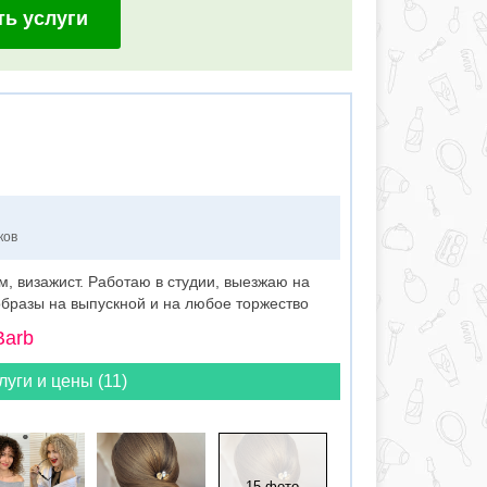
ть услуги
ков
м, визажист. Работаю в студии, выезжаю на
образы на выпускной и на любое торжество
Barb
луги и цены (11)
15 фото