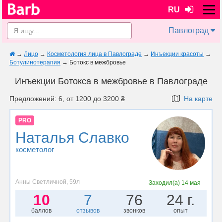
RU
Павлоград
→
Лицо
→
Косметология лица в Павлограде
→
Инъекции красоты
→
Ботулинотерапия
→
Ботокс в межбровье
Инъекции Ботокса в межбровье в Павлограде
Предложений: 6, от 1200 до 3200 ₴
На карте
PRO
Наталья Славко
косметолог
Анны Светличной, 59л
Заходил(а)
14 мая
10
7
76
24 г.
баллов
отзывов
звонков
опыт