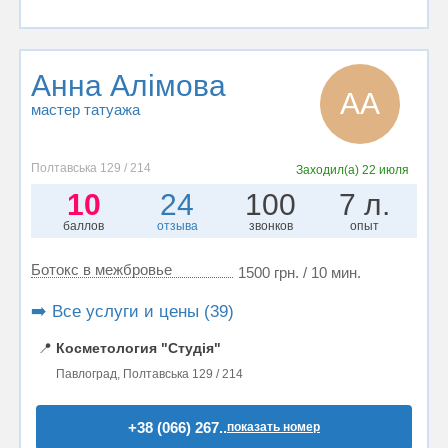
Анна Алімова
АА
мастер татуажа
Полтавська 129 / 214
Заходил(а)
22 июля
10
24
100
7 л.
баллов
отзыва
звонков
опыт
Ботокс в межбровье
1500 грн. / 10 мин.
➡️ Все услуги и цены (39)
📍
Косметология "Студія"
Павлоград, Полтавська 129 / 214
+38 (066) 267..
показать номер