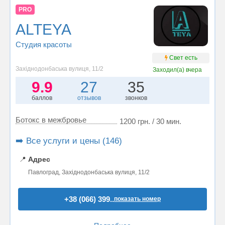
PRO
ALTEYA
Студия красоты
Свет есть
Західнодонбаська вулиця, 11/2
Заходил(а)
вчера
9.9
27
35
баллов
отзывов
звонков
Ботокс в межбровье
1200 грн. / 30 мин.
➡️ Все услуги и цены (146)
📍
Адрес
Павлоград, Західнодонбаська вулиця, 11/2
+38 (066) 399..
показать номер