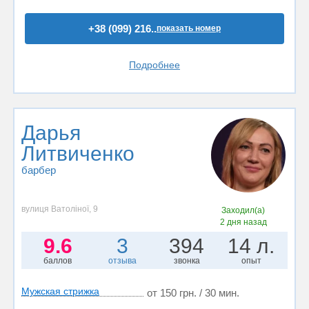
+38 (099) 216..
показать номер
Подробнее
Дарья
Литвиченко
барбер
вулиця Ватоліної, 9
Заходил(а)
2 дня назад
9.6
3
394
14 л.
баллов
отзыва
звонка
опыт
Мужская стрижка
от 150 грн. / 30 мин.