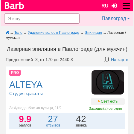
RU
Павлоград
→
Тело
→
Удаление волос в Павлограде
→
Эпиляция
→
Лазерная /
мужская
Лазерная эпиляция в Павлограде (для мужчин)
Предложений: 3, от 170 до 2440 ₴
На карте
PRO
ALTEYA
Студия красоты
Свет есть
Західнодонбаська вулиця, 11/2
Заходил(а)
сегодня
9.9
27
42
баллов
отзывов
звонка