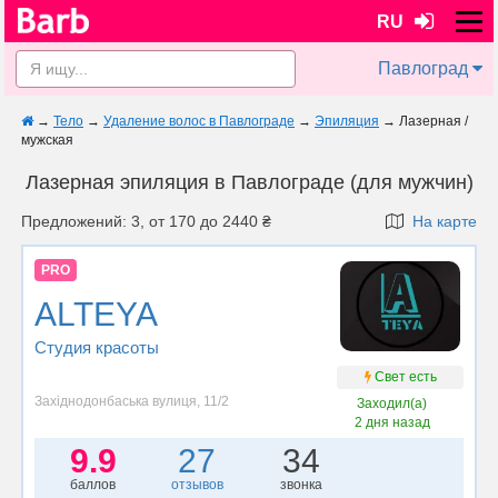
RU
Павлоград
→
Тело
→
Удаление волос в Павлограде
→
Эпиляция
→
Лазерная /
мужская
Лазерная эпиляция в Павлограде (для мужчин)
Предложений: 3, от 170 до 2440 ₴
На карте
PRO
ALTEYA
Студия красоты
Свет есть
Західнодонбаська вулиця, 11/2
Заходил(а)
2 дня назад
9.9
27
34
баллов
отзывов
звонка