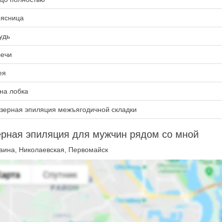
ясница
удь
ечи
ея
на лобка
зерная эпиляция межъягодичной складки
рная эпиляция для мужчин рядом со мной
аина, Николаевская, Первомайск