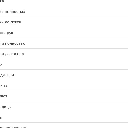
га
ки полностью
ки до локтя
сти рук
ги полностью
ги до колена
х
одмышки
ина
вот
одицы
ы
цо полностью