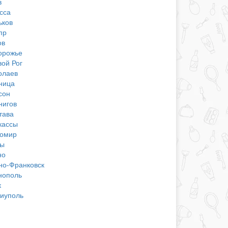
в
сса
ьков
пр
ов
орожье
вой Рог
олаев
ница
сон
нигов
тава
кассы
омир
ы
но
но-Франковск
нополь
к
иуполь