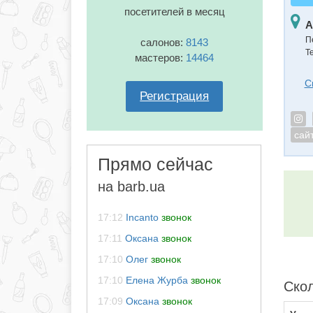
посетителей в месяц
А
П
салонов:
8143
Т
мастеров:
14464
С
Регистрация
сай
Прямо сейчас
на barb.ua
17:12
Incanto
звонок
17:11
Оксана
звонок
17:10
Олег
звонок
17:10
Елена Журба
звонок
Скол
17:09
Оксана
звонок