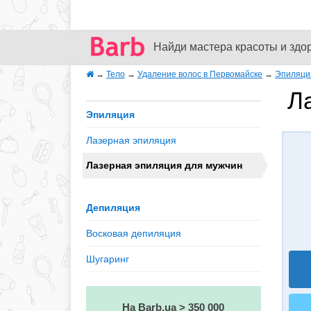
Найди мастера красоты и здо
→
Тело
→
Удаление волос в Первомайске
→
Эпиляци
Л
Эпиляция
Лазерная эпиляция
Лазерная эпиляция для мужчин
Депиляция
Восковая депиляция
Шугаринг
На Barb.ua > 350 000