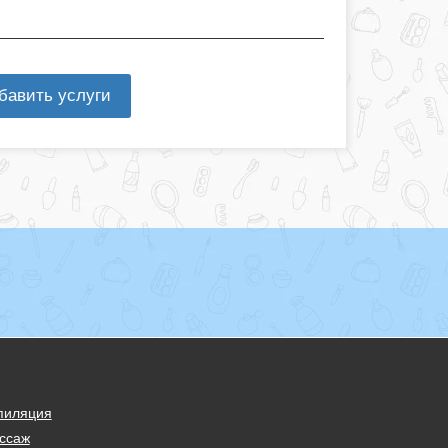
бавить услуги
пиляция
ссаж