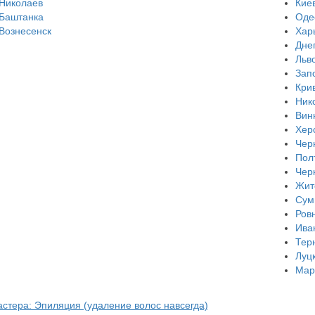
Николаев
Кие
Баштанка
Оде
Вознесенск
Хар
Дне
Льв
Зап
Кри
Ник
Вин
Хер
Чер
Пол
Чер
Жит
Сум
Ров
Ива
Тер
Луц
Мар
астера: Эпиляция (удаление волос навсегда)