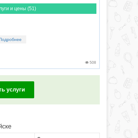
луги и цены (51)
Подробнее
508
ть услуги
йске