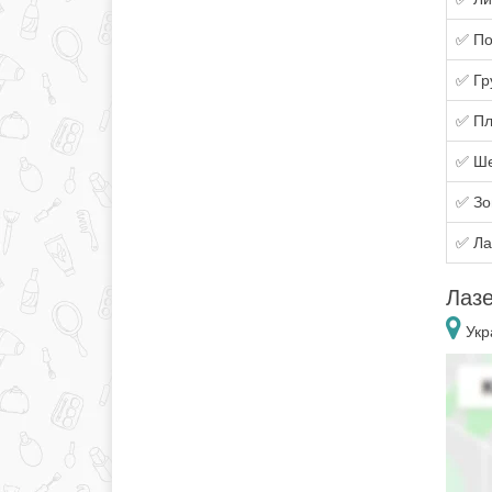
✅ По
✅ Гр
✅ Пл
✅ Ш
✅ Зо
✅ Ла
Лазе
Укр