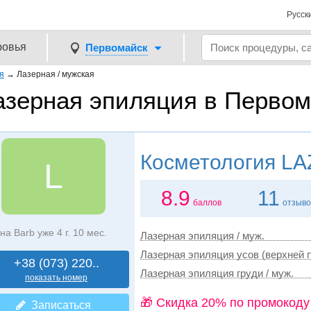
Русск
ровья
Первомайск
я
→
Лазерная / мужская
азерная эпиляция в Первом
Косметология
LA
L
8.9
11
баллов
отзыво
на Barb уже 4 г. 10 мес.
Лазерная эпиляция / муж.
Лазерная эпиляция усов (верхней г
+38 (073) 220..
Лазерная эпиляция груди / муж.
показать номер
🎁 Cкидка 20% по промокоду
Записаться