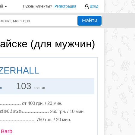
ий
Нужны клиенты?
Регистрация
Вход
Найти
айске (для мужчин)
ZERHALL
103
в
звонка
от 400 грн. / 20 мин.
убы) / муж.
260 грн. / 10 мин.
750 грн. / 20 мин.
 Barb