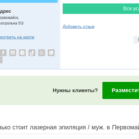
Все ус
дрес
ервомайск
,
еатральна 5\3
Добавить отзыв
мотреть на карте
т
Размести
Нужны клиенты?
ько стоит лазерная эпиляция / муж. в Первома