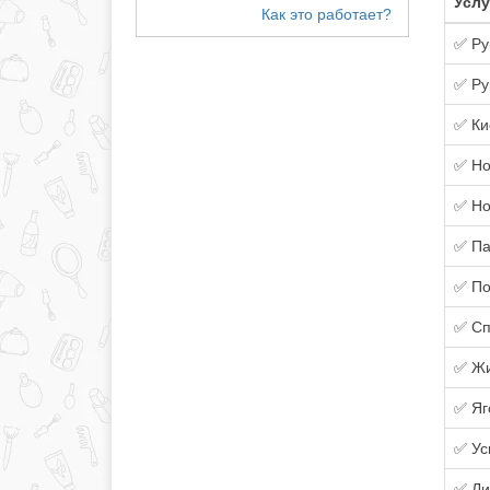
Услу
✅ Ру
✅ Ру
✅ Ки
✅ Но
✅ Но
✅ Па
✅ П
✅ Сп
✅ Жи
✅ Яг
✅ Ус
✅ Ли