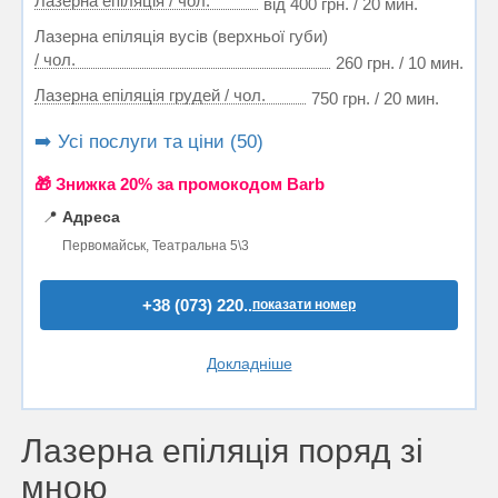
Лазерна епіляція / чол.
від 400 грн. / 20 мин.
Лазерна епіляція вусів (верхньої губи)
/ чол.
260 грн. / 10 мин.
Лазерна епіляція грудей / чол.
750 грн. / 20 мин.
➡️ Усі послуги та ціни (50)
🎁 Знижка 20% за промокодом Barb
📍
Адреса
Первомайськ, Театральна 5\3
+38 (073) 220..
показати номер
Докладніше
Лазерна епіляція поряд зі
мною