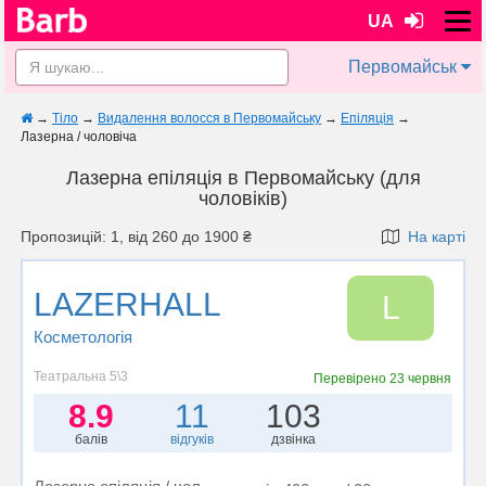
UA
Первомайськ
→
Тіло
→
Видалення волосся в Первомайську
→
Епіляція
→
Лазерна / чоловіча
Лазерна епіляція в Первомайську (для
чоловіків)
Пропозицій: 1, від 260 до 1900 ₴
На карті
LAZERHALL
L
Косметологія
Театральна 5\3
Перевірено
23 червня
8.9
11
103
балів
відгуків
дзвінка