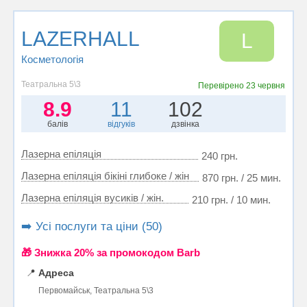
LAZERHALL
L
Косметологія
Театральна 5\3
Перевірено
23 червня
8.9
11
102
балів
відгуків
дзвінка
Лазерна епіляція
240 грн.
Лазерна епіляція бікіні глибоке / жін
870 грн. / 25 мин.
Лазерна епіляція вусиків / жін.
210 грн. / 10 мин.
➡️ Усі послуги та ціни (50)
🎁 Знижка 20% за промокодом Barb
📍
Адреса
Первомайськ, Театральна 5\3