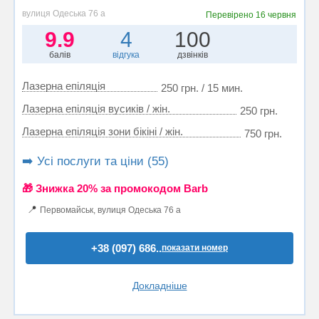
вулиця Одеська 76 а
Перевірено
16 червня
9.9
4
100
балів
відгука
дзвінків
Лазерна епіляція
250 грн. / 15 мин.
Лазерна епіляція вусиків / жін.
250 грн.
Лазерна епіляція зони бікіні / жін.
750 грн.
➡️ Усі послуги та ціни (55)
🎁 Знижка 20% за промокодом Barb
📍
Первомайськ, вулиця Одеська 76 а
+38 (097) 686..
показати номер
Докладніше