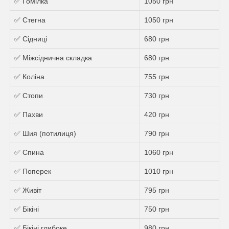
✅ Гомілка
1050 грн
✅ Стегна
1050 грн
✅ Сідниці
680 грн
✅ Міжсіднична складка
680 грн
✅ Коліна
755 грн
✅ Стопи
730 грн
✅ Пахви
420 грн
✅ Шия (потилиця)
790 грн
✅ Спина
1060 грн
✅ Поперек
1010 грн
✅ Живіт
795 грн
✅ Бікіні
750 грн
✅ Бікіні глибоке
980 грн