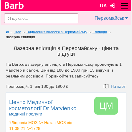
UA
Первомайськ
→
Тіло
→
Видалення волосся в Первомайську
→
Епіляція
→
Лазерна епіляція
Лазерна епіляція в Первомайську - ціни та
відгуки
На Barb.ua лазерну епіляцію в Первомайську пропонують 1
майстер и салон. Ціни від 180 до 1900 грн, 15 відгуків із
реальним досвідом. Порівнюйте та записуйтесь.
Пропозицій: 1, від 180 до 1900 ₴
На карті
Центр Медичної
ЦМ
косметології Dr Matvienko
медичні послуги
⚕️Ліцензія МОЗ № Наказ МОЗ від
11.08.21 №1728