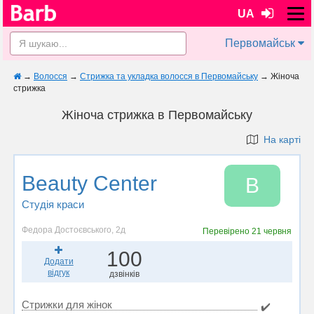
UA
Первомайськ
→
Волосся
→
Стрижка та укладка волосся в Первомайську
→
Жіноча
стрижка
Жіноча стрижка в Первомайську
На карті
Beauty Center
B
Студія краси
Федора Достоєвського, 2д
Перевірено
21 червня
100
Додати
відгук
дзвінків
Стрижки для жінок
✔️