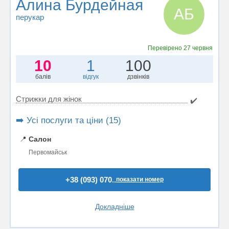
Алина Бурдейная
АБ
перукар
Перевірено
27 червня
10
1
100
балів
відгук
дзвінків
Стрижки для жінок
✔️
➡️ Усі послуги та ціни (15)
📍
Салон
Первомайськ
+38 (093) 070..
показати номер
Докладніше