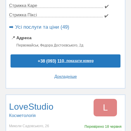
Стрижка Каре
✔️
Стрижка Пiксi
✔️
➡️ Усі послуги та ціни (49)
📍
Адреса
Первомайськ, Федора Достоєвського, 2д
+38 (093) 110..
показати номер
Докладніше
LoveStudio
L
Косметологія
Миколи Садовського, 26
Перевірено
18 червня