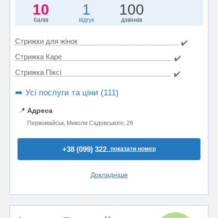
10
1
100
балів
відгук
дзвінків
Стрижки для жінок
✔️
Стрижка Каре
✔️
Стрижка Пiксi
✔️
➡️ Усі послуги та ціни (111)
📍
Адреса
Первомайськ, Миколи Садовського, 26
+38 (099) 322..
показати номер
Докладніше