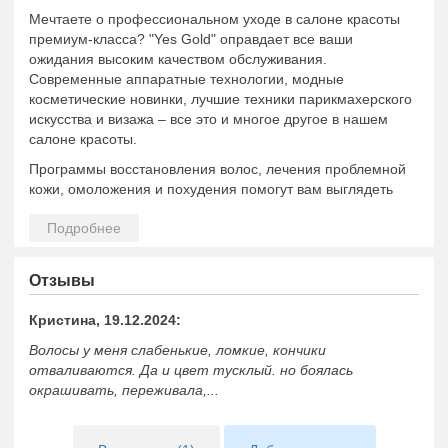
Мечтаете о профессиональном уходе в салоне красоты
премиум-класса? "Yes Gold" оправдает все ваши
ожидания высоким качеством обслуживания.
Современные аппаратные технологии, модные
косметические новинки, лучшие техники парикмахерского
искусства и визажа – все это и многое другое в нашем
салоне красоты.
Программы восстановления волос, лечения проблемной
кожи, омоложения и похудения помогут вам выглядеть
стильно и молодо при любых жизненных обстоятельствах.
Для этого мы предлагаем уход с использованием
профессиональной косметики, «инъекции красоты»,
массажи.
Отзывы
Команда "Yes Gold" предоставляет широкий диапазон
услуг как для женщин, так и для мужчин. Чистка лица,
Кристина, 19.12.2024:
лечение акне, пилинги и даже программы по коррекции
Волосы у меня слабенькие, ломкие, кончики
фигуры – не только женская забота. Наши мужественные
отваливаются. Да и цвет тусклый. но боялась
клиенты, которые посещают процедуры по уходу за
окрашивать, переживала,...
внешностью, заботятся о респектабельности своего вида
и поддерживают себя в хорошей форме.