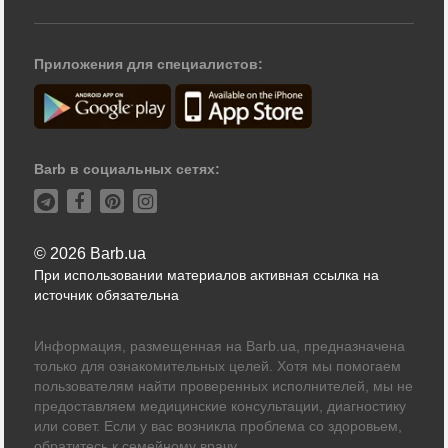
Приложения для специалистов:
Barb в социальных сетях:
© 2026 Barb.ua
При использовании материалов активная ссылка на
источник обязательна
Информация, размещенная на Barb.ua, предназначена
только для ознакомительных целей. Хотя мы помогаем
пользователям найти проверенных исполнителей, мы не
предоставляем медицинские консультации, диагностику
или совет. Если у вас возникла проблема со здоровьем,
обратитесь к семейному врачу.