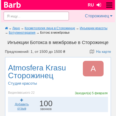
RU
Сторожинец
→
Лицо
→
Косметология лица в Сторожинце
→
Инъекции красоты
→
Ботулинотерапия
→
Ботокс в межбровье
Инъекции Ботокса в межбровье в Сторожинце
Предложений: 1, от 1500 до 1500 ₴
На карте
Atmosfera Krasu
A
Сторожинец
Студия красоты
Видиніввського 22
Заходил(а)
5 февраля
100
Добавить
отзыв
звонков