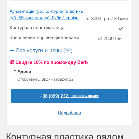
Аугментація губ. Контурна пластика
губ. Збільшення губ. Губи Чернівці
от 3000 грн. / 30 мин.
Контурная пластика лица
✔️
Заполнение морщин филлерами
от 2500 грн.
➡️ Все услуги и цены (44)
🎁 Cкидка 10% по промокоду Barb
📍
Адрес
Сторожинец, Видиніввського 22
+38 (099) 232..
показать номер
Подробнее
Контурная пластика рядом