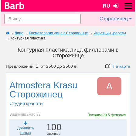
RU
Сторожинец
→
Лицо
→
Косметология лица в Сторожинце
→
Инъекции красоты
→
Контурная пластика
Контурная пластика лица филлерами в
Сторожинце
Предложений: 1, от 2500 до 2500 ₴
На карте
Atmosfera Krasu
A
Сторожинец
Студия красоты
Видиніввського 22
Заходил(а)
5 февраля
100
Добавить
отзыв
звонков