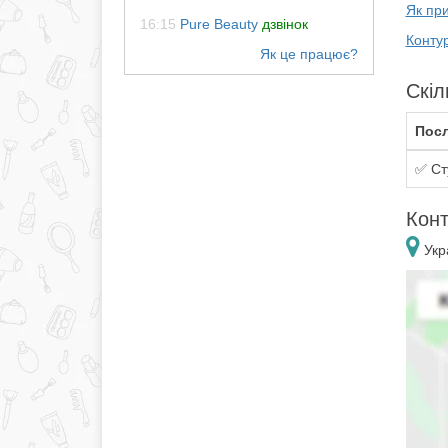
Як при
16:15
Pure Beauty
дзвінок
Контур
Скіл
Посл
✅ Ст
Конт
Укр