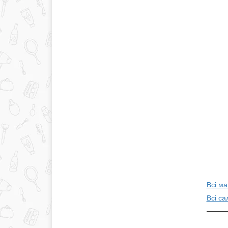
Всі ма
Всі са