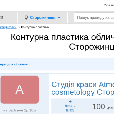
Україн
си
Сторожинець
н'єкції краси
→
Контурна пластика
Контурна пластика обли
Сторожинц
ери для обличчя
Студія краси
Atmo
A
cosmetology Сто
100
Додати
дзвін
на Barb вже 2р 10м
відгук