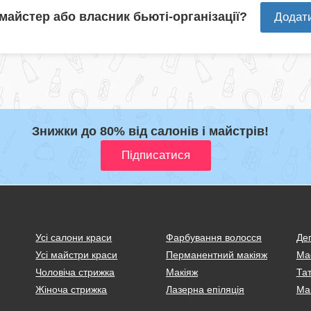
 майстер або власник бьюті-організації?
Додат
Знижки до 80% від салонів і майстрів!
Усі салони краси
Фарбування волосся
Деп
Усі майстри краси
Перманентний макіяж
Ма
Чоловіча стрижка
Макіяж
Тат
Жіноча стрижка
Лазерна епіляція
Ма