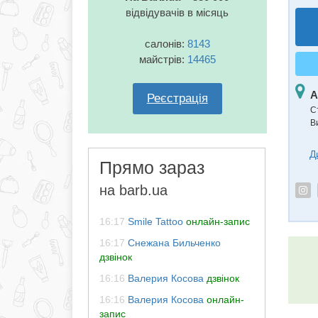
відвідувачів в місяць
салонів:
8143
майстрів:
14465
А
Реєстрація
С
В
Д
Прямо зараз
на barb.ua
16:17
Smile Tattoo
онлайн-запис
16:17
Снежана Бильченко
дзвінок
16:16
Валерия Косова
дзвінок
16:16
Валерия Косова
онлайн-
запис