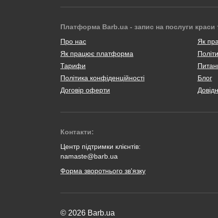
Платформа Barb.ua - запис на послуги краси 
Про нас
Як пр
Як працює платформа
Політи
Тарифи
Питанн
Політика конфіденційності
Блог
Договір оферти
Довід
Контакти:
Центр підтримки клієнтів:
namaste@barb.ua
Форма зворотнього зв'язку
© 2026 Barb.ua