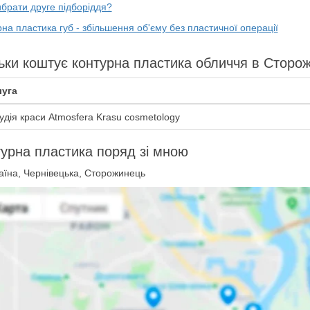
брати друге підборіддя?
на пластика губ - збільшення об'єму без пластичної операції
ьки коштує контурна пластика обличчя в Сторож
уга
удія краси Atmosfera Krasu cosmetology
урна пластика поряд зі мною
аїна, Чернівецька, Сторожинець