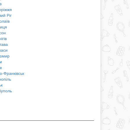
в
оріжжя
ий Ріг
олаїв
ниця
сон
ігів
тава
каси
омир
и
е
о-Франківськ
нопіль
ьк
іуполь