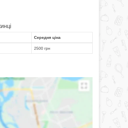
инці
Середня ціна
2500 грн