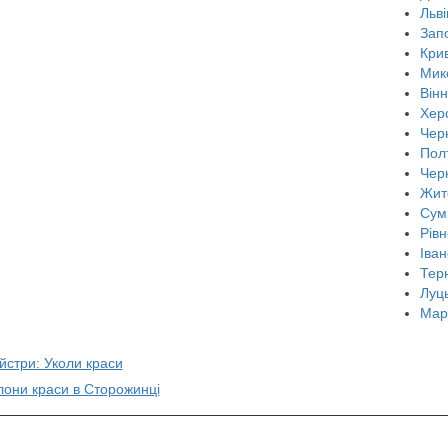
Льві
Зап
Крив
Мик
Він
Хер
Черн
Пол
Чер
Жит
Сум
Рівн
Іван
Тер
Луц
Мар
йстри: Уколи краси
лони краси в Сторожинці