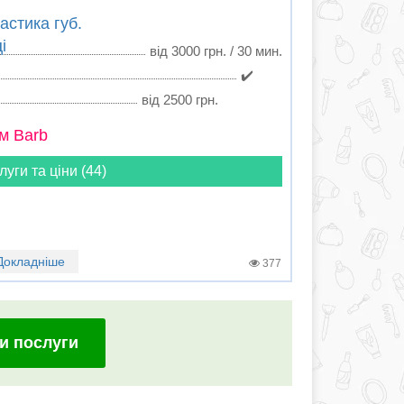
астика губ.
і
від 3000 грн. / 30 мин.
✔️
від 2500 грн.
м Barb
луги та ціни (44)
Докладніше
377
и послуги