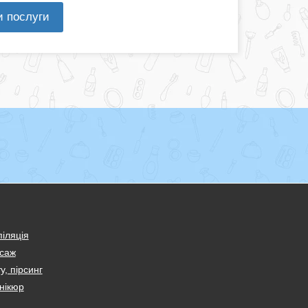
и послуги
іляція
саж
у, пірсинг
нікюр