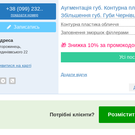
Аугментація губ. Контурна пл
+38 (099) 232..
Збільшення губ. Губи Чернівц
показати номер
Контурна пластика обличчя
Записатись
Заповнення зморшок філлерами
дреса
🎁 Знижка 10% за промокодо
торожинець
,
идиніввського 22
Усі пос
ивитися на карті
Додати відгук
Розмістит
Потрібні клієнти?