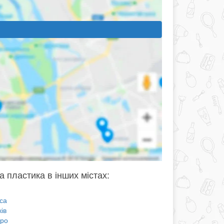
а пластика в інших містах:
са
ів
про