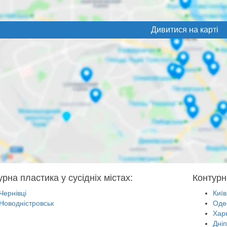
Дивитися на карті
рна пластика у сусідніх містах:
Контурн
Чернівці
Київ
Новодністровськ
Оде
Харк
Дні