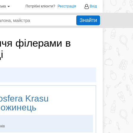
ська
Потрібні клієнти?
Реєстрація
Вхід
Знайти
ччя філерами в
і
sfera Krasu
рожинець
ків