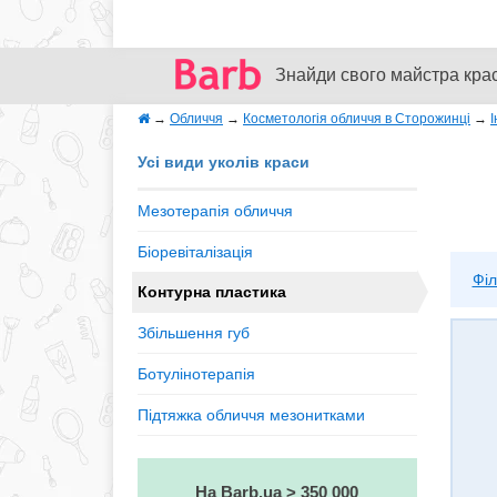
Знайди свого майстра кра
→
Обличчя
→
Косметологія обличчя в Сторожинці
→
І
Усі види уколів краси
Мезотерапія обличчя
Біоревіталізація
Філ
Контурна пластика
Збільшення губ
Ботулінотерапія
Підтяжка обличчя мезонитками
На Barb.ua > 350 000