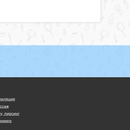
пиляция
ссаж
у, пирсинг
никюр