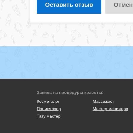
Оставить отзыв
Отмен
Запись на процедуры красоты:
Косметолог
Массажист
Парикмахер
Мастер маникюра
Тату мастер