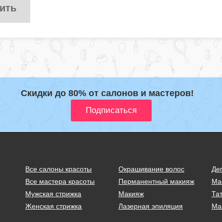
ить
Скидки до 80% от салонов и мастеров!
Все салоны красоты
Окрашивание волос
Де
Все мастера красоты
Перманентный макияж
Ма
Мужская стрижка
Макияж
Тат
Женская стрижка
Лазерная эпиляция
Ма