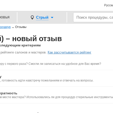
Русск
ровья
Стрый
ончарук
→
Отзывы
й) – новый отзыв
о следующим критериям
рейтинге салонов и мастеров.
Как рассчитывается рейтинг
ру с первого раза? Смогли ли записаться на удобное для Вас время?
у
 готовность идти навстречу пожеланиям и отвечать на вопросы.
уратность
ем месте мастера? Использовались ли для процедур стерильные инструмент