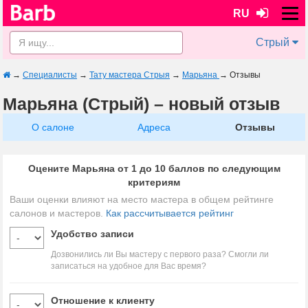
RU
Стрый
→
Специалисты
→
Тату мастера Стрыя
→
Марьяна
→
Отзывы
Марьяна (Стрый) – новый отзыв
О салоне
Адреса
Отзывы
Оцените Марьяна от 1 до 10 баллов по следующим
критериям
Ваши оценки влияют на место мастера в общем рейтинге
салонов и мастеров.
Как рассчитывается рейтинг
Удобство записи
Дозвонились ли Вы мастеру с первого раза? Смогли ли
записаться на удобное для Вас время?
Отношение к клиенту