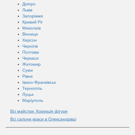
Дніпро
Львів
Запоріжжя
Кривий Ріг
Миколаїв
Вінниця
Херсон
Чернігів
Полтава
Черкаси
Житомир
Суми
Рівне
Івано-Франківськ
Тернопіль
Луцьк
Маріуполь
Всі майстри: Корекція фігури
Всі салони краси в Олександрівці