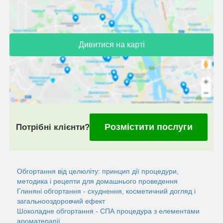
Дивитися на карті
Розмістити послуги
Потрібні клієнти?
Обгортання від целюліту: принцип дії процедури,
методика і рецепти для домашнього проведення
Глиняні обгортання - схуднення, косметичний догляд і
загальнооздоровчий ефект
Шоколадне обгортання - СПА процедура з елементами
ароматерапії