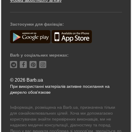
Форма зворотнього зв'язку
Застосунки для фахівців:
Barb у соціальних мережах:
© 2026 Barb.ua
При використанні матеріалів активне посилання на
джерело обов'язкове
Інформація, розміщена на Barb.ua, призначена тільки
для ознайомлювальних цілей. Хоча ми допомагаємо
користувачам знайти перевірених виконавців, ми не
надаємо медичні консультації, діагностику та порад.
Якщо у вас виникла проблема зі здоров'ям, зверніться до