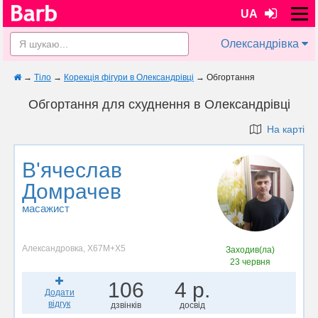
UA
Олександрівка
→
Тіло
→
Корекція фігури в Олександрівці
→
Обгортання
Обгортання для схуднення в Олександрівці
На карті
В'ячеслав
Домрачев
масажист
Александровка, X67M+X5
Заходив(ла)
23 червня
106
4 р.
Додати
відгук
дзвінків
досвід