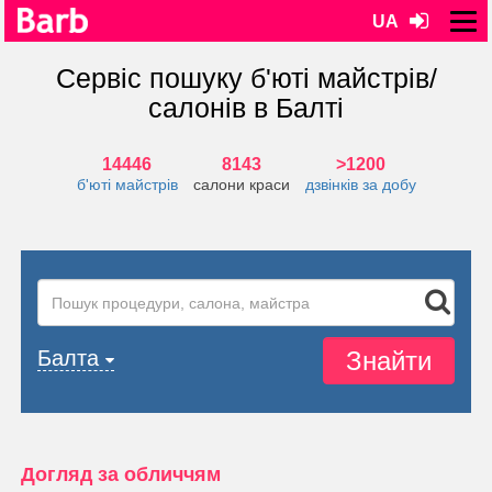
UA
Сервіс пошуку б'юті майстрів/
салонів в Балті
14446
8143
>1200
б'юті майстрів
салони краси
дзвінків за добу
Знайти
Балта
Догляд за обличчям