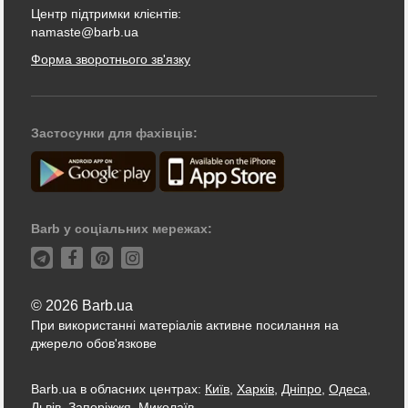
Центр підтримки клієнтів:
namaste@barb.ua
Форма зворотнього зв'язку
Застосунки для фахівців:
Barb у соціальних мережах:
© 2026 Barb.ua
При використанні матеріалів активне посилання на
джерело обов'язкове
Barb.ua в обласних центрах:
Київ
,
Харків
,
Дніпро
,
Одеса
,
Львів
,
Запоріжжя
,
Миколаїв
...