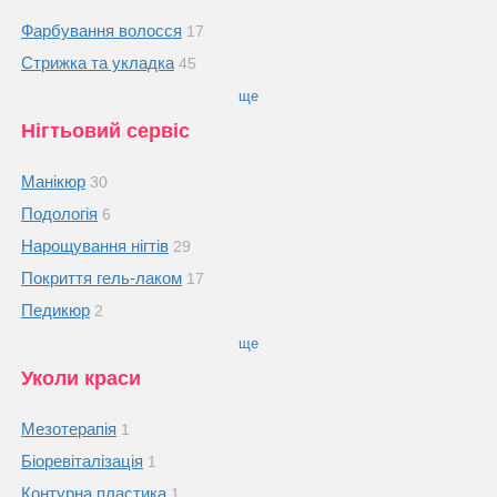
Фарбування волосся
17
Стрижка та укладка
45
ще
Нігтьовий сервіс
Манікюр
30
Подологія
6
Нарощування нігтів
29
Покриття гель-лаком
17
Педикюр
2
ще
Уколи краси
Мезотерапія
1
Біоревіталізація
1
Контурна пластика
1