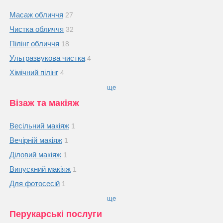
Масаж обличчя
27
Чистка обличчя
32
Пілінг обличчя
18
Ультразвукова чистка
4
Хімічний пілінг
4
ще
Візаж та макіяж
Весільний макіяж
1
Вечірній макіяж
1
Діловий макіяж
1
Випускний макіяж
1
Для фотосесій
1
ще
Перукарські послуги