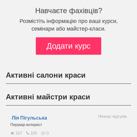
Навчаєте фахівців?
Розмістіть інформацію про ваші курси,
семінари або майстер-класи.
Додати курс
Активні салони краси
Активні майстри краси
Немає відгуків
Лія Пігульська
Перукар-колорист
167
100
0