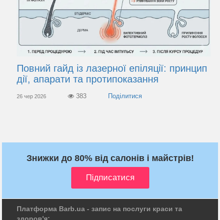
Повний гайд із лазерної епіляції: принцип
дії, апарати та протипоказання
383
26 чер 2026
Знижки до 80% від салонів і майстрів!
Платформа Barb.ua - запис на послуги краси та
здоров'я: