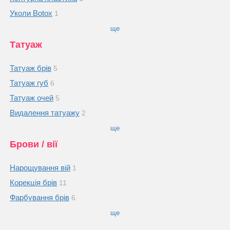
Уколи Botox
1
ще
Татуаж
Татуаж брів
5
Татуаж губ
6
Татуаж очей
5
Видалення татуажу
2
ще
Брови / вії
Нарощування вій
1
Корекція брів
11
Фарбування брів
6
ще