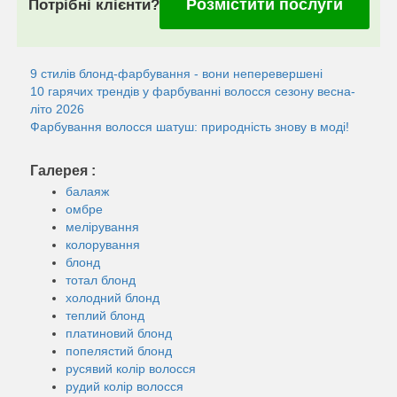
Розмістити послуги
Потрібні клієнти?
9 стилів блонд-фарбування - вони неперевершені
10 гарячих трендів у фарбуванні волосся сезону весна-
літо 2026
Фарбування волосся шатуш: природність знову в моді!
Галерея :
балаяж
омбре
мелірування
колорування
блонд
тотал блонд
холодний блонд
теплий блонд
платиновий блонд
попелястий блонд
русявий колір волосся
рудий колір волосся