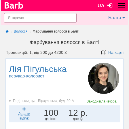
UA
Балта
→
Волосся
→
Фарбування волосся в Балті
Фарбування волосся в Балті
Пропозицій: 1, від 300 до 4200 ₴
На карті
Лія Пігульська
перукар-колорист
м. Подільськ, вул. Бірзульська, буд. 20-А
Заходив(ла)
вчора
100
12 р.
Додати
відгук
дзвінків
досвід