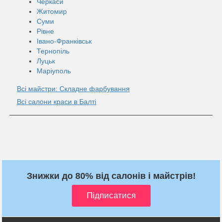
Черкаси
Житомир
Суми
Рівне
Івано-Франківськ
Тернопіль
Луцьк
Маріуполь
Всі майстри: Складне фарбування
Всі салони краси в Балті
Знижки до 80% від салонів і майстрів!