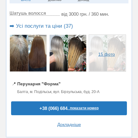
Шатушь волосся
від 3000 грн. / 360 мин.
➡️ Усі послуги та ціни (37)
15 фото
📍
Перукарня "Форма"
Балта, м. Подільськ, вул. Бірзульська, буд. 20-А
+38 (066) 684..
показати номер
Докладніше