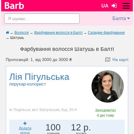
UA
Балта
→
Волосся
→
Фарбування волосся в Балті
→
Складне фарбування
→
Шатушь
Фарбування волосся Шатушь в Балті
Пропозицій: 1, від 3000 до 3000 ₴
На карті
Лія Пігульська
перукар-колорист
м. Подільськ, вул. Бірзульська, буд. 20-А
Заходив(ла)
4 дні тому
100
12 р.
Додати
відгук
дзвінків
досвід