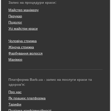
Запис на процедури краси:
Майстер манікюру
Перукар
Подолог
Усі майстри краси
Чоловіча стрижка
Жіноча стрижка
Фарбування волосся
Манікюр
Платформа Barb.ua - запис на послуги краси та
здоров'я:
Про нас
Як працює платформа
Тарифи
Політика конфіденційності