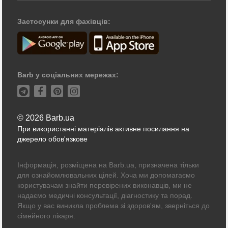
Застосунки для фахівців:
Barb у соціальних мережах:
© 2026 Barb.ua
При використанні матеріалів активне посилання на
джерело обов'язкове
Інформація, розміщена на Barb.ua, призначена тільки
для ознайомлювальних цілей. Хоча ми допомагаємо
користувачам знайти перевірених виконавців, ми не
надаємо медичні консультації, діагностику та порад.
Якщо у вас виникла проблема зі здоров'ям, зверніться до
сімейного лікаря.