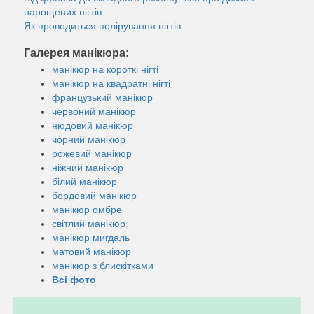
нарощених нігтів
Як проводиться полірування нігтів
Галерея манікюра:
манікюр на короткі нігті
манікюр на квадратні нігті
французький манікюр
червоний манікюр
нюдовий манікюр
чорний манікюр
рожевий манікюр
ніжний манікюр
білий манікюр
бордовий манікюр
манікюр омбре
світлий манікюр
манікюр мигдаль
матовий манікюр
манікюр з блискітками
Всі фото