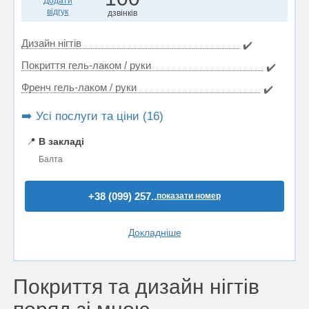
Додати
відгук
дзвінків
Дизайн нігтів
✔️
Покриття гель-лаком / руки
✔️
Френч гель-лаком / руки
✔️
➡️ Усі послуги та ціни (16)
📍
В закладі
Балта
+38 (099) 257..
показати номер
Докладніше
Покриття та дизайн нігтів