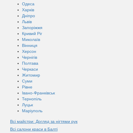
Одеса
Харків
Дніпро
Львів
Запоріжжя
Кривий Ріг
Миколаїв
Вінниця
Херсон
Чернігів
Полтава
Черкаси
Житомир
Суми
Рівне
Івано-Франківськ
Тернопіль
Луцьк
Маріуполь
Всі майстри: Догляд за нігтями рук
Всі салони краси в Балті