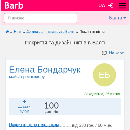
UA
Балта
→
Нігті
→
Догляд за нігтями рук в Балті
→
Покриття нігтів
Покриття та дизайн нігтів в Балті
На карті
Елена Бондарчук
ЕБ
майстер манікюру
Заходив(ла)
26 квітня
100
Додати
відгук
дзвінків
Покриття нігтів гель лаком
від 330 грн. / 60 мин.