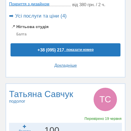
Покриття з дизайном
від 380 грн. / 2 ч.
➡️ Усі послуги та ціни (4)
📍
Нігтьова студія
Балта
+38 (095) 217..
показати номер
Докладніше
Татьяна Савчук
ТС
подолог
Перевірено
19 червня
100