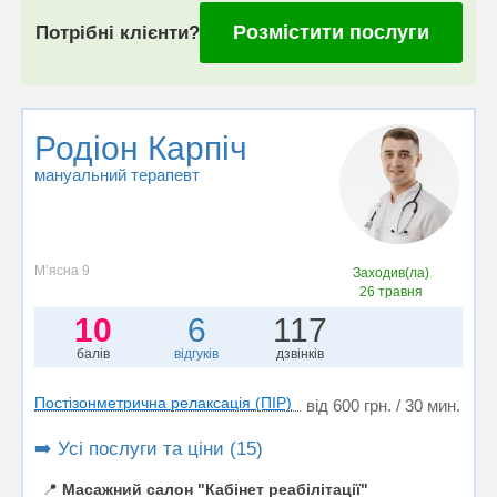
Розмістити послуги
Потрібні клієнти?
Родіон Карпіч
мануальний терапевт
Мʼясна 9
Заходив(ла)
26 травня
10
6
117
балів
відгуків
дзвінків
Постізонметрична релаксація (ПІР)
від 600 грн. / 30 мин.
➡️ Усі послуги та ціни (15)
📍
Масажний салон "Кабінет реабілітації"