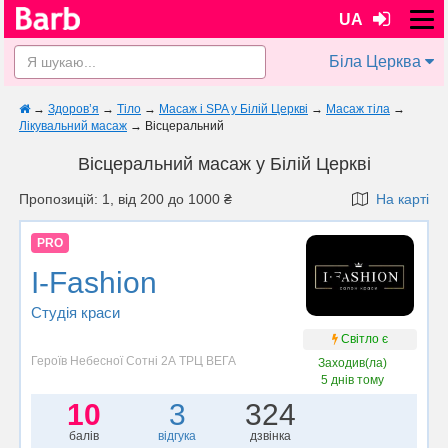
UA
Біла Церква
→
Здоров’я
→
Тіло
→
Масаж і SPA у Білій Церкві
→
Масаж тіла
→
Лікувальний масаж
→
Вісцеральний
Вісцеральний масаж у Білій Церкві
Пропозицій: 1, від 200 до 1000 ₴
На карті
PRO
I-Fashion
Студія краси
Світло є
Героїв Небесної Сотні 2А ТРЦ ВЕГА
Заходив(ла)
5 днів тому
10
3
324
балів
відгука
дзвінка