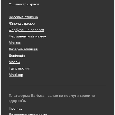
Усі майстри краси
Чоловіча стрижка
Жіноча стрижка
Фарбування волосся
Перманентний макіяж
Макіяж
Лазерна епіляція
Депіляція
Масаж
Тату, пірсинг
Манікюр
Платформа Barb.ua - запис на послуги краси та
здоров'я:
Про нас
Як працює платформа