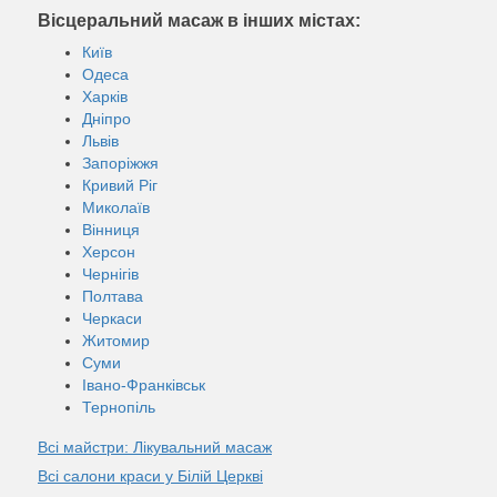
Вісцеральний масаж в інших містах:
Київ
Одеса
Харків
Дніпро
Львів
Запоріжжя
Кривий Ріг
Миколаїв
Вінниця
Херсон
Чернігів
Полтава
Черкаси
Житомир
Суми
Івано-Франківськ
Тернопіль
Всі майстри: Лікувальний масаж
Всі салони краси у Білій Церкві