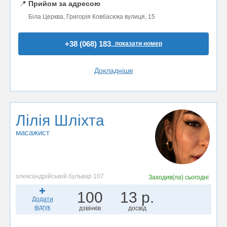
📍
Прийом за адресою
Біла Церква, Григорія Ковбасюка вулиця, 15
+38 (068) 183..
показати номер
Докладніше
Лілія Шліхта
масажист
олександрійський бульвар 107
Заходив(ла)
сьогодні
100
13 р.
Додати
відгук
дзвінків
досвід