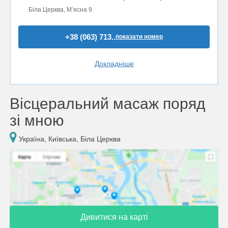
Біла Церква, Мʼясна 9
+38 (063) 713..
показати номер
Докладніше
Вісцеральний масаж поряд
зі мною
Україна, Київська, Біла Церква
Дивитися на карті