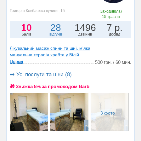
Григорія Ковбасюка вулиця, 15
Заходив(ла)
15 травня
10
28
1496
7 р.
балів
відгуків
дзвінків
досвід
Лікувальний масаж спини та шиї, м'яка
мануальна терапія хребта у Білій
Церкві
500 грн. / 60 мин.
➡️ Усі послуги та ціни (8)
🎁 Знижка 5% за промокодом Barb
3 фото