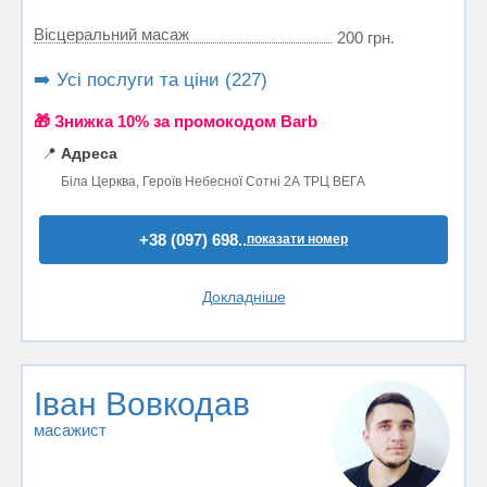
Вісцеральний масаж
200 грн.
➡️ Усі послуги та ціни (227)
🎁 Знижка 10% за промокодом Barb
📍
Адреса
Біла Церква, Героїв Небесної Сотні 2А ТРЦ ВЕГА
+38 (097) 698..
показати номер
Докладніше
Іван Вовкодав
масажист