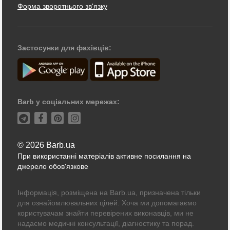
Форма зворотнього зв'язку
Застосунки для фахівців:
Barb у соціальних мережах:
© 2026 Barb.ua
При використанні матеріалів активне посилання на
джерело обов'язкове
Інформація, розміщена на Barb.ua, призначена тільки
для ознайомлювальних цілей. Хоча ми допомагаємо
користувачам знайти перевірених виконавців, ми не
надаємо медичні консультації, діагностику та порад.