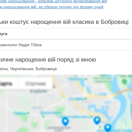
кове нарощування - класика штучного моделювання вій
 нарощування вій: як обрати техніку під форму очей
ьки коштує нарощення вій класика в Бобровиці
уга
сметолог Надія Тібеж
ичне нарощення вій поряд зі мною
їна, Чернігівська, Бобровиця