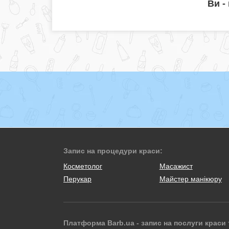
Ви -
Запис на процедури краси:
Косметолог
Масажист
Перукар
Майстер манікюру
Платформа Barb.ua - запис на послуги краси 