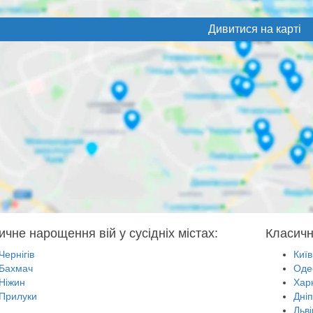
Дивитися на карті
ичне нарощення вій у сусідніх містах:
Класичн
Чернігів
Київ
Бахмач
Оде
Ніжин
Харк
Прилуки
Дні
Льві