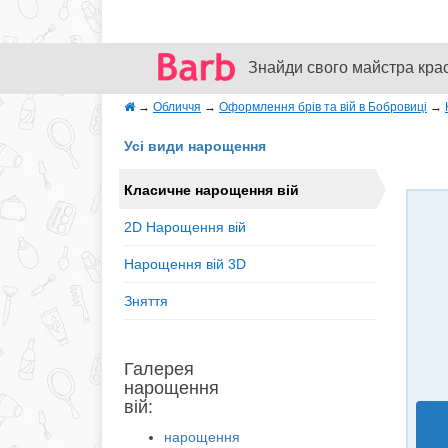
Знайди свого майстра кра
→
Обличчя
→
Оформлення брів та вій в Бобровиці
→
Усі види нарощення
Класичне нарощення вій
2D Нарощення вій
Нарощення вій 3D
Зняття
Галерея
нарощення
вій:
нарощення