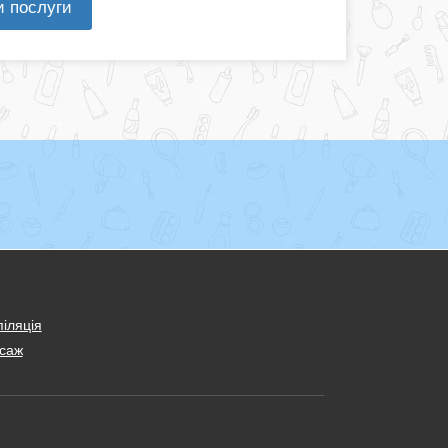
и послуги
іляція
саж