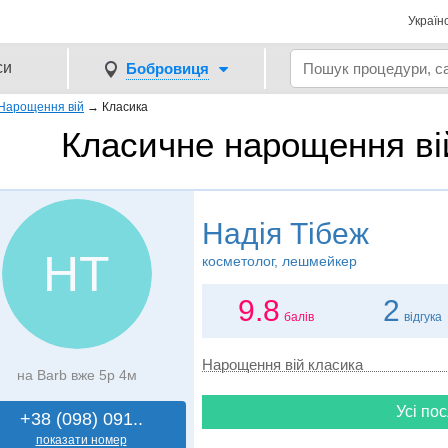
Україн
си
Бобровиця
Нарощення вій
→
Класика
Класичне нарощення ві
Надія Тібеж
НТ
косметолог, лешмейкер
9.8
2
балів
відгука
Нарощення вій класика
на Barb вже 5р 4м
Усі пос
+38 (098) 091..
показати номер