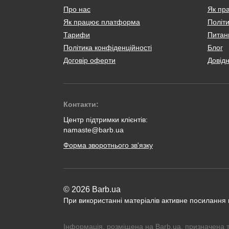
Про нас
Як пр
Як працює платформа
Політи
Тарифи
Питанн
Політика конфіденційності
Блог
Договір оферти
Довід
Контакти:
Центр підтримки клієнтів:
namaste@barb.ua
Форма зворотнього зв'язку
© 2026 Barb.ua
При використанні матеріалів активне посилання
Інформація, розміщена на Barb.ua, призначена 