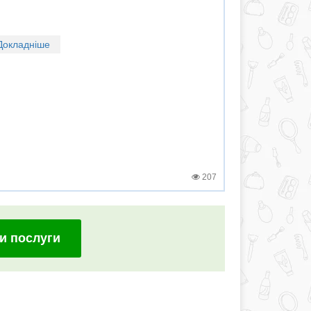
Докладніше
207
и послуги