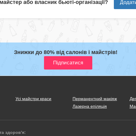
 майстер або власник бьюті-організації?
Додат
Знижки до 80% від салонів і майстрів!
Усі майстри краси
Перманентний макіяж
Деп
Лазерна епіляція
Ма
та здоров'я: