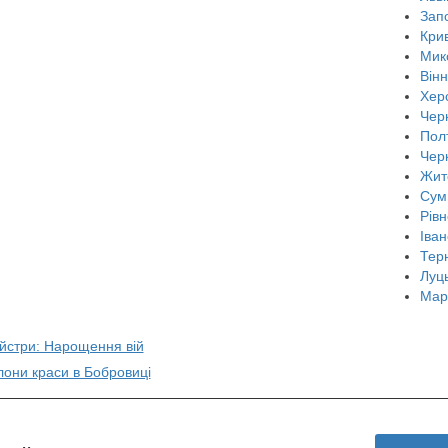
Зап
Крив
Мик
Він
Хер
Черн
Пол
Чер
Жит
Сум
Рівн
Іван
Тер
Луц
Мар
айстри: Нарощення вій
лони краси в Бобровиці