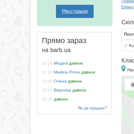
Повій
Ефекти
Реєстрація
Скіл
Посл
Прямо зараз
✅ Ко
на barb.ua
Клас
16:26
Медіна
дзвінок
Укра
16:26
Medina Prime
дзвінок
16:26
Олена
дзвінок
16:25
Вероніка
дзвінок
16:25
дзвінок