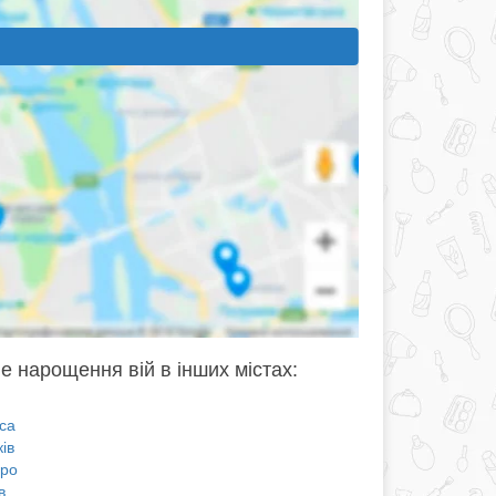
е нарощення вій в інших містах:
са
ів
про
в