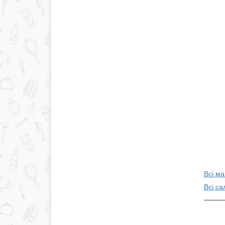
Всі м
Всі са