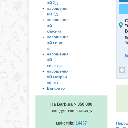
вій 2д
нарощення
вій 3д
нарощення
С
вій
"
B
класика
нарощення
Б
вій вигин
Ч
м
нарощення
Д
вій
лисичка
нарощення
вій мокрий
ефект
Всі фото
На Barb.ua > 350 000
відвідувачів в місяць
майстрів:
14437
Нарощу