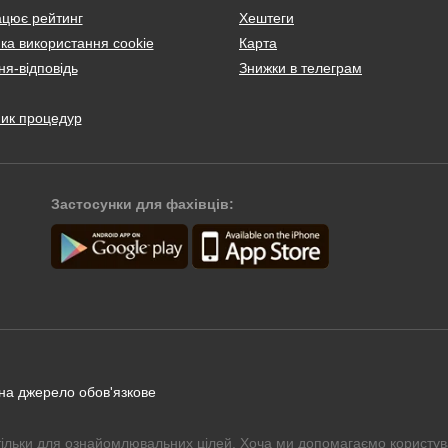
ацює рейтинг
Хештеги
ка використання cookie
Карта
я-відповідь
Знижки в телеграм
ник процедур
Застосунки для фахівців:
 на джерело обов'язкове
тільки для ознайомлювальних цілей. Хоча ми допомагаємо користув