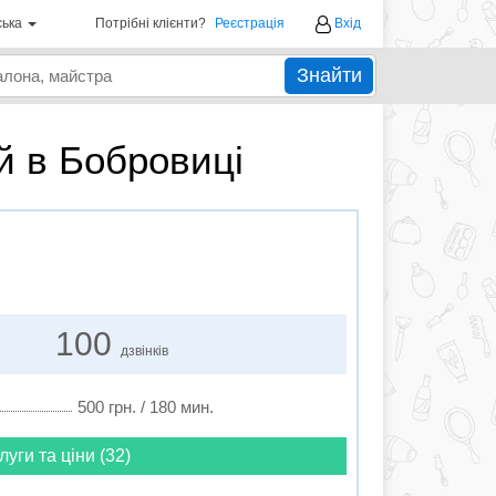
ська
Потрібні клієнти?
Реєстрація
Вхід
Знайти
й в Бобровиці
100
дзвінків
500 грн. / 180 мин.
луги та ціни (32)