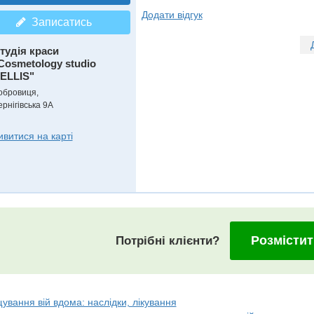
Додати відгук
Записатись
тудія краси
Cosmetology studio
ELLIS"
обровиця,
ернігівська 9А
ивитися на карті
Розмістит
Потрібні клієнти?
вання вій вдома: наслідки, лікування