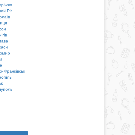
оріжжя
ий Ріг
олаїв
ниця
сон
ігів
тава
каси
омир
и
е
о-Франківськ
нопіль
ьк
іуполь