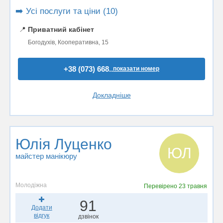
➡️ Усі послуги та ціни (10)
📍
Приватний кабінет
Богодухів, Кооперативна, 15
+38 (073) 668..
показати номер
Докладніше
Юлія Луценко
ЮЛ
майстер манікюру
Молодіжна
Перевірено
23 травня
91
Додати
відгук
дзвінок