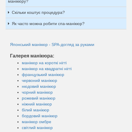
манікюру?
Скільки коштує процедура?
Як часто можна робити спа-манікюр?
Японський манікюр - SPA-догляд за руками
Галерея манікюра:
манікюр на короткі нігті
манікюр на квадратні нігті
французький манікюр
червоний манікюр
нюдовий манікюр
чорний манікюр
рожевий манікюр
ніжний манікюр
білий манікюр
бордовий манікюр
манікюр омбре
світлий манікюр