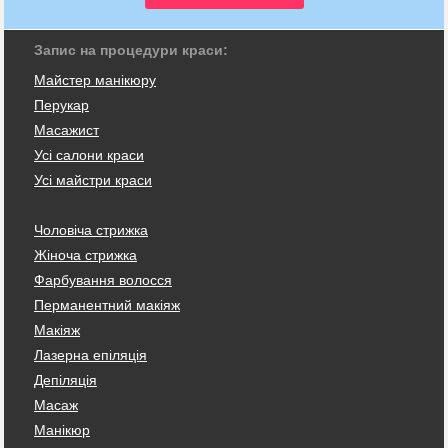
Запис на процедури краси:
Майстер манікюру
Перукар
Масажист
Усі салони краси
Усі майстри краси
Чоловіча стрижка
Жіноча стрижка
Фарбування волосся
Перманентний макіяж
Макіяж
Лазерна епіляція
Депіляція
Масаж
Манікюр