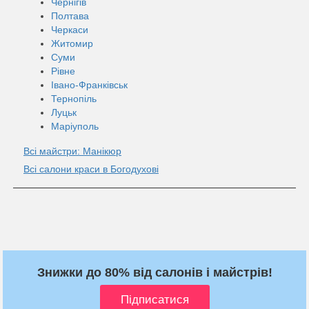
Чернігів
Полтава
Черкаси
Житомир
Суми
Рівне
Івано-Франківськ
Тернопіль
Луцьк
Маріуполь
Всі майстри: Манікюр
Всі салони краси в Богодухові
Знижки до 80% від салонів і майстрів!