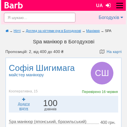
UA
Богодухів
→
Нігті
→
Догляд за нігтями рук в Богодухові
→
Манікюр
→
SPA
Spa манікюр в Богодухові
Пропозицій: 2, від 400 до 400 ₴
На карті
Софія Шигимага
СШ
майстер манікюру
Кооперативна, 15
Перевірено
16 червня
100
Додати
відгук
дзвінків
Spa манікюр (японський, бразильський)
400 грн.