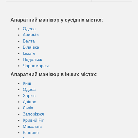
Апаратний манікюр у сусідніх містах:
Одеса
Ананьїв
Балта
Біляївка
Ізмаїл
Подольск
Чорноморськ
Апаратний манікюр в інших містах:
Київ
Одеса
Харків
Дніпро
Львів
Запоріжжя
Кривий Ріг
Миколаїв
Вінниця