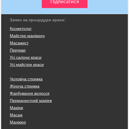
Запис на процедури краси:
Косметолог
Майстер манікюру
Масажист
Перукар
Усі салони краси
Усі майстри краси
Чоловіча стрижка
Жіноча стрижка
Фарбування волосся
Перманентний макіяж
Макіяж
Масаж
Манікюр