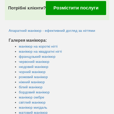
Розмістити послуги
Потрібні клієнти?
Апаратний манікюр - ефективний догляд за нігтями
Галерея манікюра:
манікюр на короткі нігті
манікюр на квадратні нігті
французький манікюр
червоний манікюр
нюдовий манікюр
чорний манікюр
рожевий манікюр
ніжний манікюр
білий манікюр
бордовий манікюр
манікюр омбре
світлий манікюр
манікюр мигдаль
матовий манікюр