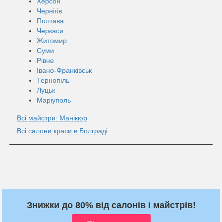
Херсон
Чернігів
Полтава
Черкаси
Житомир
Суми
Рівне
Івано-Франківськ
Тернопіль
Луцьк
Маріуполь
Всі майстри: Манікюр
Всі салони краси в Болграді
Знижки до 80% від салонів і майстрів!