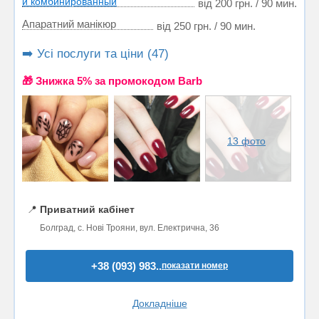
и комбинированный
від 200 грн. / 90 мин.
Апаратний манікюр
від 250 грн. / 90 мин.
➡️ Усі послуги та ціни (47)
🎁 Знижка 5% за промокодом Barb
13 фото
📍
Приватний кабінет
Болград, с. Нові Трояни, вул. Електрична, 36
+38 (093) 983..
показати номер
Докладніше