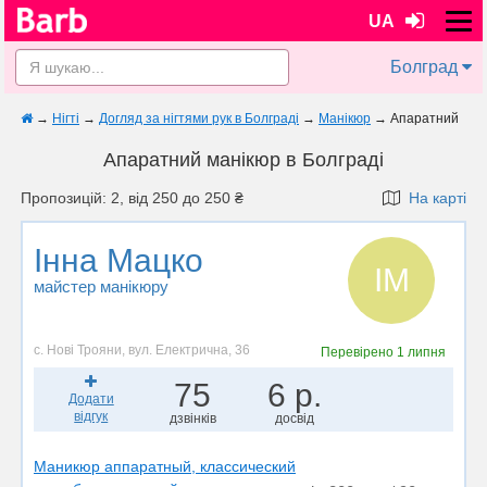
UA
Болград
→
Нігті
→
Догляд за нігтями рук в Болграді
→
Манікюр
→
Апаратний
Апаратний манікюр в Болграді
Пропозицій: 2, від 250 до 250 ₴
На карті
Інна Мацко
ІМ
майстер манікюру
с. Нові Трояни, вул. Електрична, 36
Перевірено
1 липня
75
6 р.
Додати
відгук
дзвінків
досвід
Маникюр аппаратный, классический