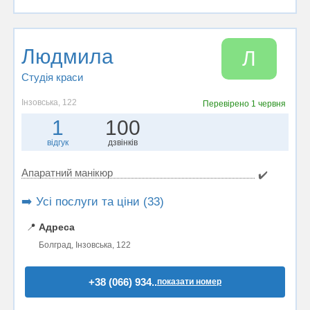
Людмила
Л
Студія краси
Інзовська, 122
Перевірено
1 червня
1
100
відгук
дзвінків
Апаратний манікюр
✔️
➡️ Усі послуги та ціни (33)
📍
Адреса
Болград, Інзовська, 122
+38 (066) 934..
показати номер