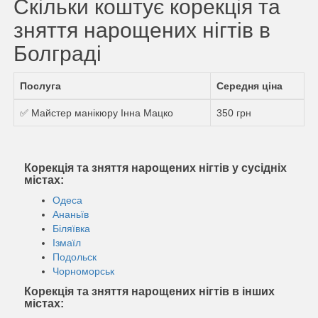
Скільки коштує корекція та
зняття нарощених нігтів в
Болграді
Послуга
Середня ціна
✅ Майстер манікюру Інна Мацко
350 грн
Корекція та зняття нарощених нігтів у сусідніх
містах:
Одеса
Ананьїв
Біляївка
Ізмаїл
Подольск
Чорноморськ
Корекція та зняття нарощених нігтів в інших
містах: