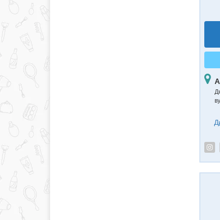
А
Д
в
Д