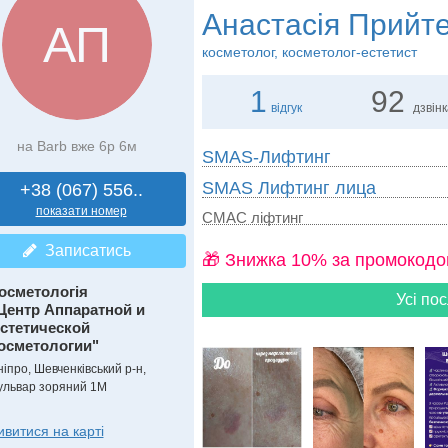
Анастасiя Прийт
АП
косметолог, косметолог-естетист
1
92
відгук
дзвін
на Barb вже 6р 6м
SMAS-Лифтинг
SMAS Лифтинг лица
+38 (067) 556..
показати номер
СМАС ліфтинг
Записатись
🎁 Знижка 10% за промокодо
осметологія
Усі пос
Центр Аппаратной и
стетической
осметологии"
ніпро, Шевченківський р-н,
ульвар зоряний 1М
ивитися на карті