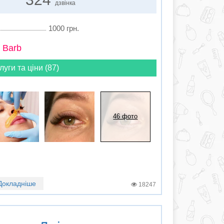
дзвінка
1000 грн.
 Barb
луги та ціни (87)
46 фото
Докладніше
18247