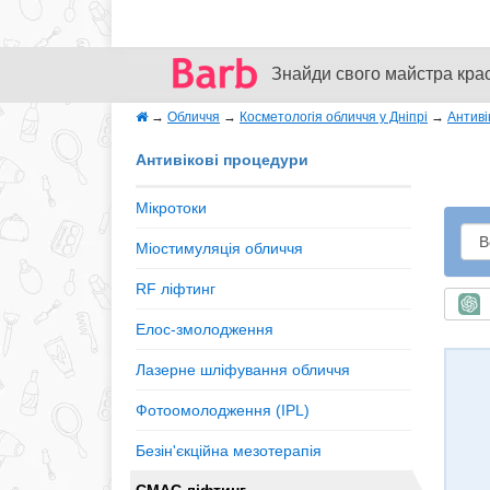
Знайди свого майстра кра
→
Обличчя
→
Косметологія обличчя у Дніпрі
→
Антиві
Антивікові процедури
Мікротоки
Міостимуляція обличчя
RF ліфтинг
Ш
Елос-змолодження
Лазерне шліфування обличчя
Фотоомолодження (IPL)
Безін'єкційна мезотерапія