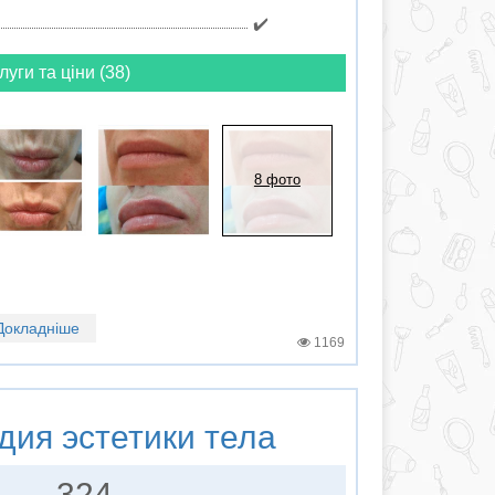
✔️
луги та ціни (38)
8 фото
Докладніше
1169
дия эстетики тела
324