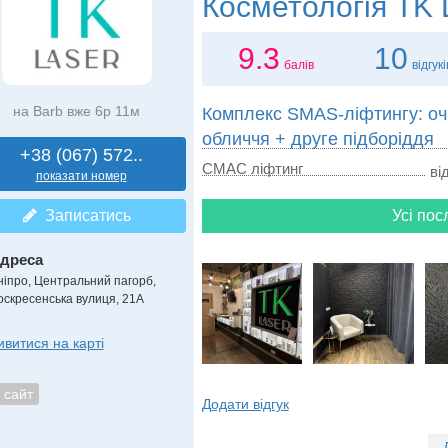
Косметологія
TK 
9.3
10
балів
відгукі
на Barb вже 6р 11м
Комплекс SMAS-ліфтингу: очі
обличчя + друге підборіддя
+38 (067) 572..
СМАС ліфтинг
ві
показати номер
Записатись
Усі пос
дреса
ніпро, Центральний пагорб
,
оскресенська вулиця, 21А
ивитися на карті
сайт
Додати відгук