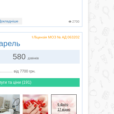
Докладніше
2700
⚕️Ліцензія МОЗ № АД 063202
арель
580
дзвінків
від 7700 грн.
луги та ціни (191)
6 фото
17 відео