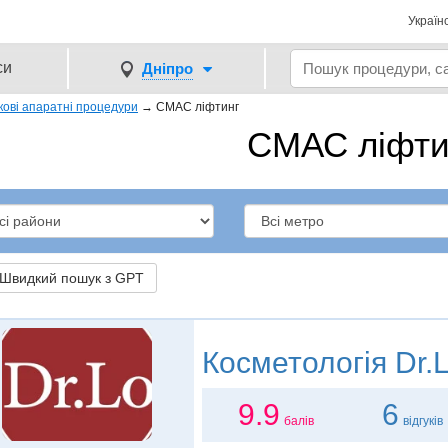
Україн
си
Дніпро
кові апаратні процедури
→
СМАС ліфтинг
СМАС ліфти
видкий пошук з GPT
Косметологія
Dr.
9.9
6
балів
відгуків