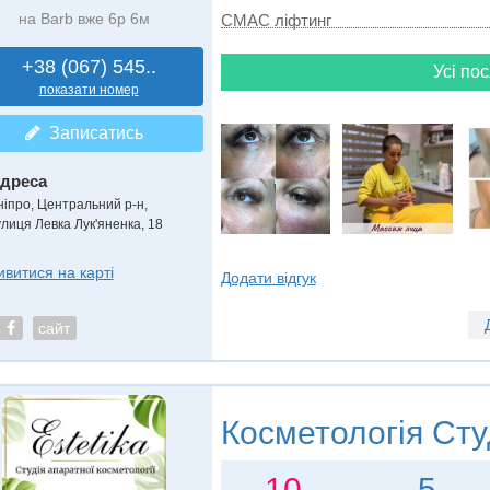
на Barb вже 6р 6м
СМАС ліфтинг
+38 (067) 545..
Усі пос
показати номер
Записатись
дреса
ніпро, Центральний р-н
,
улиця Левка Лук'яненка, 18
ивитися на карті
Додати відгук
сайт
Косметологія
Сту
10
5