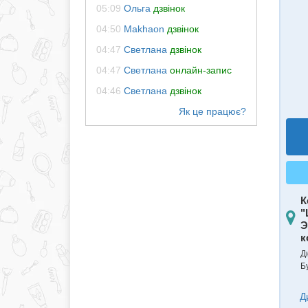
05:09
Ольга
дзвінок
04:50
Makhaon
дзвінок
04:47
Светлана
дзвінок
04:47
Светлана
онлайн-запис
04:46
Светлана
дзвінок
К
"
Э
к
Д
Б
Д