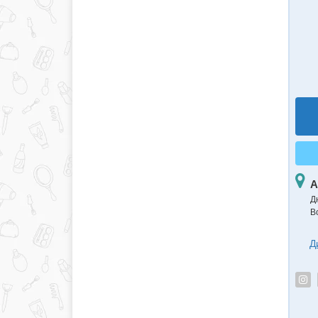
А
Д
В
Д