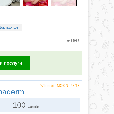
Докладніше
34987
и послуги
⚕️Ліцензія МОЗ № 45/13
maderm
100
дзвінків