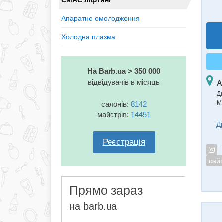
СМАС ліфтинг
Апаратне омолодження
Холодна плазма
На Barb.ua > 350 000
відвідувачів в місяць
А
Д
Ма
салонів:
8142
майстрів:
14451
Д
Реєстрація
сай
Прямо зараз
на barb.ua