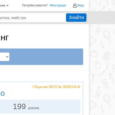
ська
Потрібні клієнти?
Реєстрація
Вхід
Знайти
нг
⚕️Ліцензія МОЗ № 3005/24-М
Lo
199
дзвінків