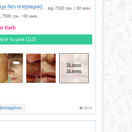
ца без операции)
від 7500 грн. / 30 мин.
д 7500 грн. / 60 мин.
м Barb
луги та ціни (112)
25 фото
16 відео
Докладніше
5914