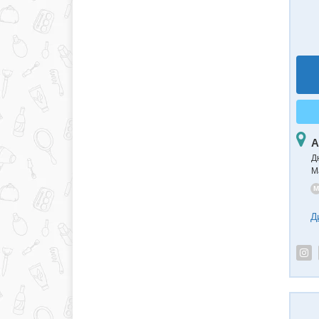
А
Д
М
M
Д