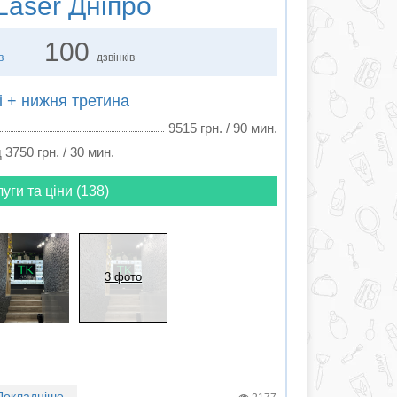
Laser Дніпро
100
в
дзвінків
 + нижня третина
9515 грн. / 90 мин.
д 3750 грн. / 30 мин.
луги та ціни (138)
3 фото
Докладніше