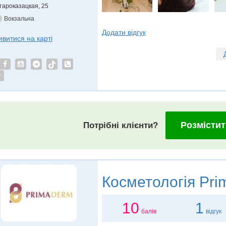
тароказацкая, 25
Вокзальна
Додати відгук
ивитися на карті
т
Розмістит
Потрібні клієнти?
Косметологія
Pri
10
1
балів
відгук