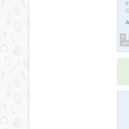
С
M
Д
сай