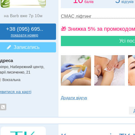
балів
відгуків
на Barb вже 7р 10м
СМАС ліфтинг
+38 (095) 695..
🎁 Знижка 5% за промокодом
показати номер
Усі пос
Записатись
дреса
ніпро, Набережний центр
,
арії лисиченко, 21
Вокзальна
ивитися на карті
Додати відгук