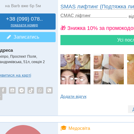
на Barb вже 6р 5м
SMAS лифтинг (Подтяжка ли
СМАС ліфтинг
ві
+38 (099) 078..
показати номер
🎁 Знижка 10% за промокодо
Записатись
Усі пос
дреса
ніпро, Проспект Поля
,
ндриківська, 51л, секція 2
ивитися на карті
Додати відгук
т
🎓
Медосвіта