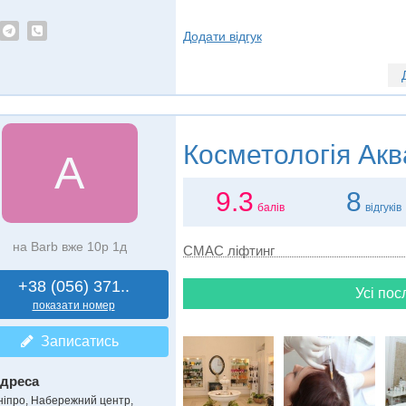
Додати відгук
Косметологія
Акв
А
9.3
8
балів
відгуків
на Barb вже 10р 1д
СМАС ліфтинг
+38 (056) 371..
Усі пос
показати номер
Записатись
дреса
ніпро, Набережний центр
,