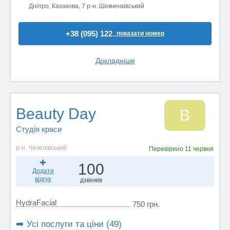
Дніпро, Казакова, 7 р-н. Шевченківський
+38 (095) 122..
показати номер
Докладніше
Beauty Day
B
Студія краси
р-н. Чечелівський
Перевірено
11 червня
100
Додати
відгук
дзвінків
HydraFacial
750 грн.
➡️ Усі послуги та ціни (49)