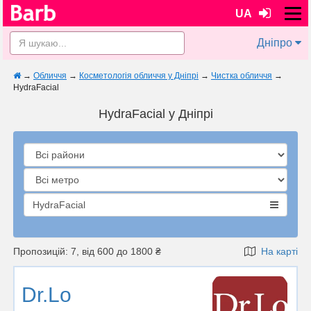
UA
Дніпро
→
Обличчя
→
Косметологія обличчя у Дніпрі
→
Чистка обличчя
→
HydraFacial
HydraFacial у Дніпрі
HydraFacial
Пропозицій: 7, від 600 до 1800 ₴
На карті
Dr.Lo