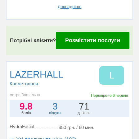
Докладніше
Розмістити послуги
Потрібні клієнти?
LAZERHALL
L
Косметологія
метро Вокзальна
Перевірено
6 червня
9.8
3
71
балів
відгука
дзвінок
HydraFacial
950 грн. / 60 мин.