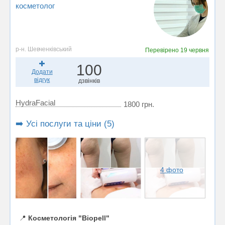
косметолог
р-н. Шевченківський
Перевірено
19 червня
100
Додати
відгук
дзвінків
HydraFacial
1800 грн.
➡️ Усі послуги та ціни (5)
4 фото
📍
Косметологія "Biopell"