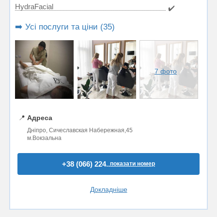
HydraFacial
✔️
➡️ Усі послуги та ціни (35)
7 фото
📍
Адреса
Дніпро, Сичеславская Набережная,45
м.Вокзальна
+38 (066) 224..
показати номер
Докладніше