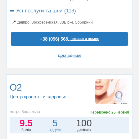
➡️ Усі послуги та ціни (113)
📍
Дніпро, Воскресенская, 38Б р-н. Соборний
+38 (096) 568..
показати номер
Докладніше
O2
Центр красоты и здоровья
метро Вокзальна
Перевірено
25 червня
9.5
5
100
балів
відгуків
дзвінків