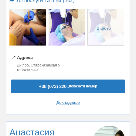
➡️ Усі послуги та ціни (102)
2 фото
📍
Адреса
Дніпро, Староказацкая 5
м.Вокзальна
+38 (073) 220..
показати номер
Докладніше
Анастасия