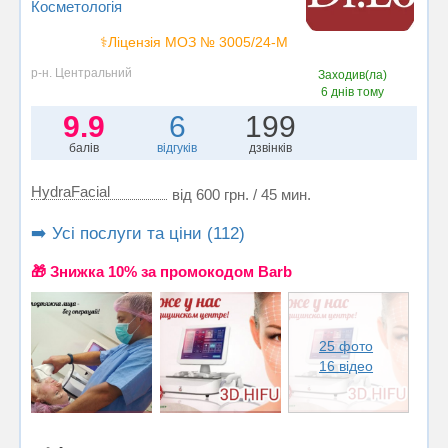
Косметологія
⚕️Ліцензія МОЗ № 3005/24-М
р-н. Центральний
Заходив(ла)
6 днів тому
9.9
6
199
балів
відгуків
дзвінків
HydraFacial
від 600 грн. / 45 мин.
➡️ Усі послуги та ціни (112)
🎁 Знижка 10% за промокодом Barb
25 фото
16 відео