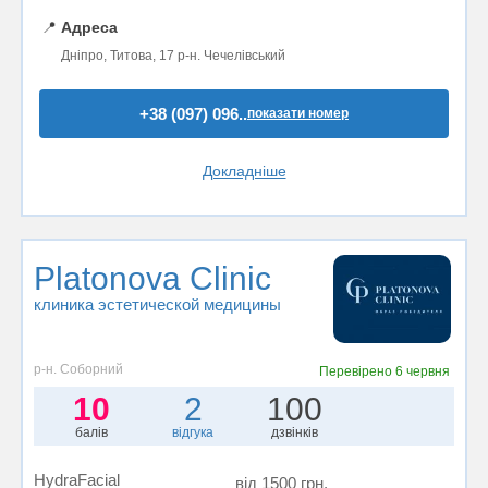
📍
Адреса
Дніпро, Титова, 17 р-н. Чечелівський
+38 (097) 096..
показати номер
Докладніше
Platonova Clinic
клиника эстетической медицины
р-н. Соборний
Перевірено
6 червня
10
2
100
балів
відгука
дзвінків
HydraFacial
від 1500 грн.