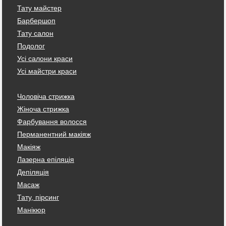
Тату майстер
Барбершоп
Тату салон
Подолог
Усі салони краси
Усі майстри краси
Чоловіча стрижка
Жіноча стрижка
Фарбування волосся
Перманентний макіяж
Макіяж
Лазерна епіляція
Депіляція
Масаж
Тату, пірсинг
Манікюр