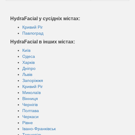
HydraFacial у сусідніх містах:
Кривий Ріг
Павлоград
HydraFacial в інших містах:
Київ
Одеса
Харків
Дніпро
Львів
Запоріжжя
Кривий Ріг
Миколаїв
Вінниця
Чернігів
Полтава
Черкаси
Рівне
Івано-Франківськ
Тернопіль