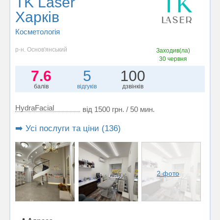
TK Laser
Харків
Косметологія
р-н. Основ'янський
Заходив(ла)
30 червня
7.6
5
100
балів
відгуків
дзвінків
HydraFacial
від 1500 грн. / 50 мин.
➡️ Усі послуги та ціни (136)
2 фото