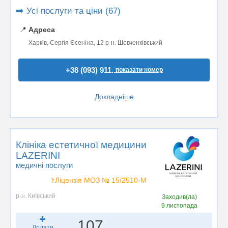
➡️ Усі послуги та ціни (67)
📍
Адреса
Харків, Сергія Єсеніна, 12 р-н. Шевченківський
+38 (093) 911..
показати номер
Докладніше
Клініка естетичної медицини
LAZERINI
медичні послуги
⚕️Ліцензія МОЗ № 15/2510-М
р-н. Київський
Заходив(ла)
9 листопада
107
Додати