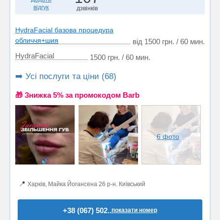
відгук
дзвінків
HydraFacial базова процедура
обличчя+шия
від 1500 грн. / 60 мин.
HydraFacial
1500 грн. / 60 мин.
➡️ Усі послуги та ціни (68)
🎁 Знижка 5% за промокодом Barb
6 фото
📍
Харків, Майка Йогансена 26 р-н. Київський
+38 (067) 502..
показати номер