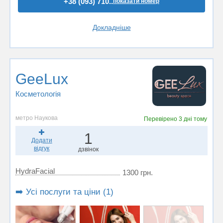
+38 (093) 710..
показати номер
Докладніше
GeeLux
Косметологія
метро Наукова
Перевірено
3 дні тому
1
Додати
відгук
дзвінок
HydraFacial
1300 грн.
➡️ Усі послуги та ціни (1)