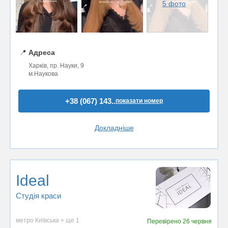
5 фото
📍
Адреса
Харків, пр. Науки, 9
м.Наукова
+38 (067) 143..
показати номер
Докладніше
Ideal
Студія краси
метро Київська + ще 1
Перевірено
26 червня