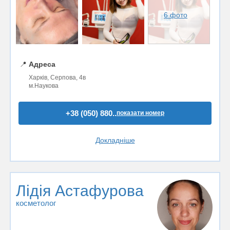
6 фото
📍
Адреса
Харків, Серпова, 4в
м.Наукова
+38 (050) 880..
показати номер
Докладніше
Лідія Астафурова
косметолог