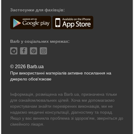
Застосунки для фахівців:
Barb у соціальних мережах:
© 2026 Barb.ua
При використанні матеріалів активне посилання на
джерело обов'язкове
Інформація, розміщена на Barb.ua, призначена тільки
для ознайомлювальних цілей. Хоча ми допомагаємо
користувачам знайти перевірених виконавців, ми не
надаємо медичні консультації, діагностику та порад.
Якщо у вас виникла проблема зі здоров'ям, зверніться до
сімейного лікаря.