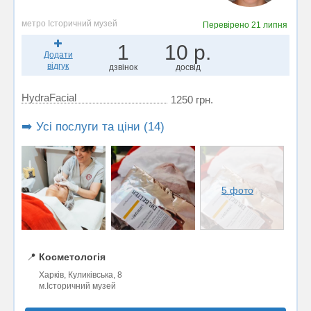
метро Історичний музей
Перевірено
21 липня
1
10 р.
Додати
відгук
дзвінок
досвід
HydraFacial
1250 грн.
➡️ Усі послуги та ціни (14)
5 фото
📍
Косметологія
Харків, Куликівська, 8
м.Історичний музей