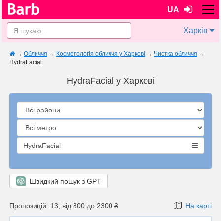
UA
Харків
→
Обличчя
→
Косметологія обличчя у Харкові
→
Чистка обличчя
→
HydraFacial
HydraFacial у Харкові
HydraFacial
Швидкий пошук з GPT
Пропозицій: 13, від 800 до 2300 ₴
На карті