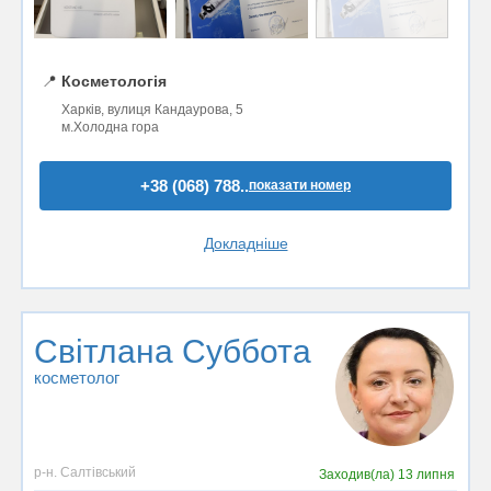
📍
Косметологія
Харків, вулиця Кандаурова, 5
м.Холодна гора
+38 (068) 788..
показати номер
Докладніше
Світлана Суббота
косметолог
р-н. Салтівський
Заходив(ла)
13 липня