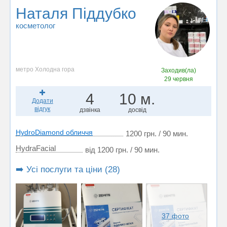
Наталя Піддубко
косметолог
метро Холодна гора
Заходив(ла)
29 червня
4
10 м.
Додати
відгук
дзвінка
досвід
HydroDiamond обличчя
1200 грн. / 90 мин.
HydraFacial
від 1200 грн. / 90 мин.
➡️ Усі послуги та ціни (28)
37 фото