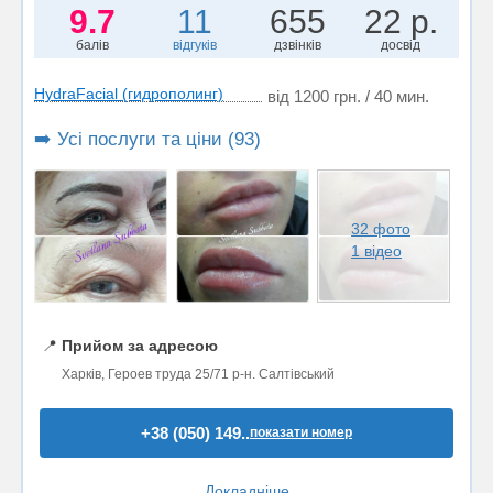
9.7
11
655
22 р.
балів
відгуків
дзвінків
досвід
HydraFacial (гидрополинг)
від 1200 грн. / 40 мин.
➡️ Усі послуги та ціни (93)
32 фото
1 відео
📍
Прийом за адресою
Харків, Героев труда 25/71 р-н. Салтівський
+38 (050) 149..
показати номер
Докладніше