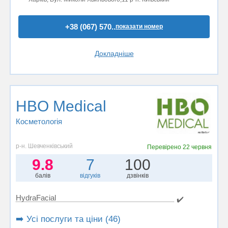
+38 (067) 570..
показати номер
Докладніше
HBO Medical
Косметологія
р-н. Шевченківський
Перевірено
22 червня
9.8
7
100
балів
відгуків
дзвінків
HydraFacial
✔️
➡️ Усі послуги та ціни (46)