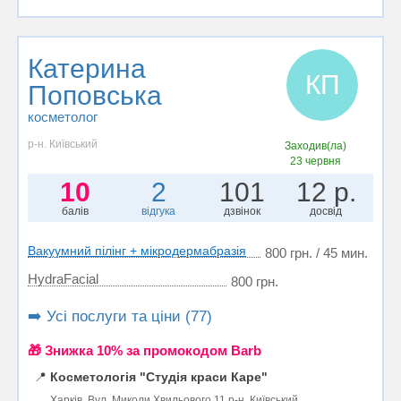
Катерина
КП
Поповська
косметолог
р-н. Київський
Заходив(ла)
23 червня
10
2
101
12 р.
балів
відгука
дзвінок
досвід
Вакуумний пілінг + мікродермабразія
800 грн. / 45 мин.
HydraFacial
800 грн.
➡️ Усі послуги та ціни (77)
🎁 Знижка 10% за промокодом Barb
📍
Косметологія "Студія краси Каре"
Харків, Вул. Миколи Хвильового,11 р-н. Київський