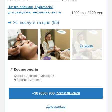
Чистка обличчя, Hydrofacial,
ультразвукова, механічна чистка
1200 грн. / 120 мин.
➡️ Усі послуги та ціни (95)
67 фото
📍
Косметологія
Харків, Садовая (Чубаря) 15
м.Держпром + ще 2
+38 (050) 906..
показати номер
Докладніше