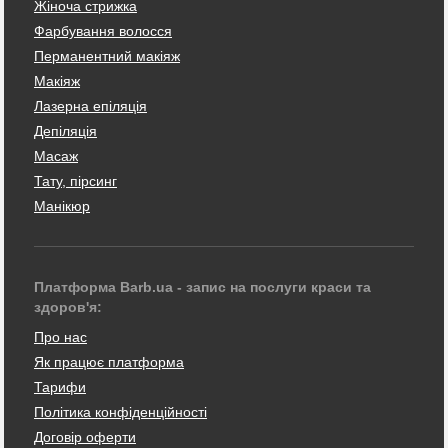
Жіноча стрижка
Фарбування волосся
Перманентний макіяж
Макіяж
Лазерна епіляція
Депіляція
Масаж
Тату, пірсинг
Манікюр
Платформа Barb.ua - запис на послуги краси та
здоров'я:
Про нас
Як працює платформа
Тарифи
Політика конфіденційності
Договір оферти