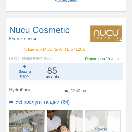
Nucu Cosmetic
Косметологія
⚕️Ліцензія МОЗ № АГ № 571281
метро Площа Конституції
Перевірено
19 червня
85
Додати
відгук
дзвінків
HydraFacial
від 1250 грн.
➡️ Усі послуги та ціни (64)
7 фото