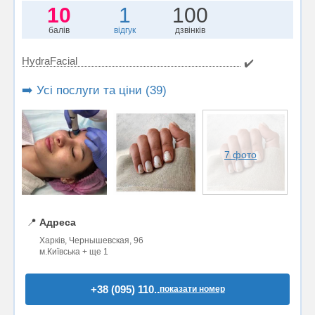
10
1
100
балів
відгук
дзвінків
HydraFacial
✔️
➡️ Усі послуги та ціни (39)
7 фото
📍
Адреса
Харків, Чернышевская, 96
м.Київська + ще 1
+38 (095) 110..
показати номер