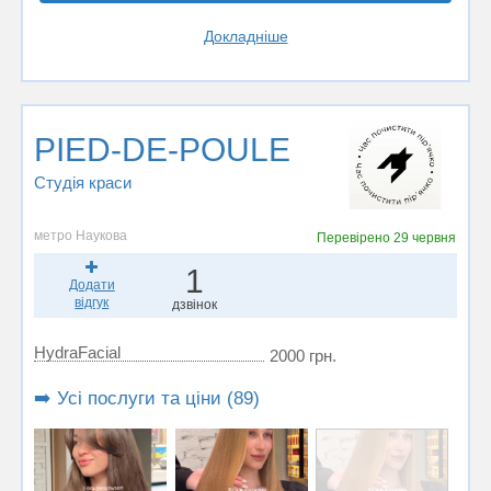
Докладніше
PIED-DE-POULE
Студія краси
метро Наукова
Перевірено
29 червня
1
Додати
відгук
дзвінок
HydraFacial
2000 грн.
➡️ Усі послуги та ціни (89)