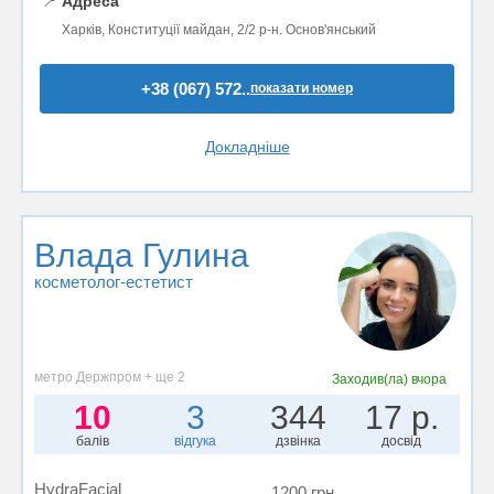
📍
Адреса
Харків, Конституції майдан, 2/2 р-н. Основ'янський
+38 (067) 572..
показати номер
Докладніше
Влада Гулина
косметолог-естетист
метро Держпром + ще 2
Заходив(ла)
вчора
10
3
344
17 р.
балів
відгука
дзвінка
досвід
HydraFacial
1200 грн.