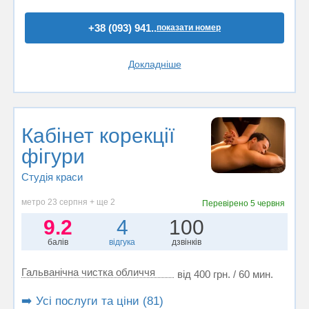
+38 (093) 941..
показати номер
Докладніше
Кабінет корекції
фігури
Студія краси
метро 23 серпня + ще 2
Перевірено
5 червня
9.2
4
100
балів
відгука
дзвінків
Гальванічна чистка обличчя
від 400 грн. / 60 мин.
➡️ Усі послуги та ціни (81)