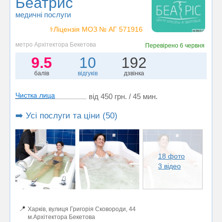
Беатрис
медичні послуги
⚕️Ліцензія МОЗ № АГ 571916
метро Архітектора Бекетова
Перевірено
6 червня
9.5
10
192
балів
відгуків
дзвінка
Чистка лица
від 450 грн. / 45 мин.
➡️ Усі послуги та ціни (50)
18 фото
3 відео
📍
Харків, вулиця Григорія Сковороди, 44
м.Архітектора Бекетова