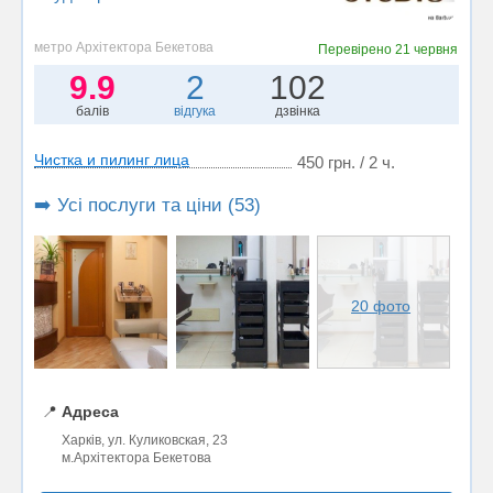
метро Архітектора Бекетова
Перевірено
21 червня
9.9
2
102
балів
відгука
дзвінка
Чистка и пилинг лица
450 грн. / 2 ч.
➡️ Усі послуги та ціни (53)
20 фото
📍
Адреса
Харків, ул. Куликовская, 23
м.Архітектора Бекетова