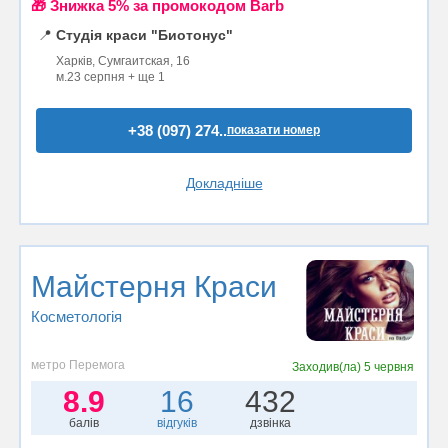
🎁 Знижка 5% за промокодом Barb
📍
Студія краси "Биотонус"
Харків, Сумгаитская, 16
м.23 серпня + ще 1
+38 (097) 274..
показати номер
Докладніше
Майстерня Краси
Косметологія
метро Перемога
Заходив(ла)
5 червня
8.9
16
432
балів
відгуків
дзвінка