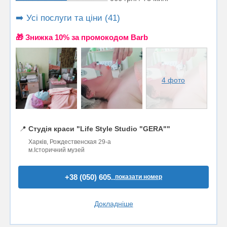
➡️ Усі послуги та ціни (41)
🎁 Знижка 10% за промокодом Barb
4 фото
📍
Студія краси "Life Style Studio "GERA""
Харків, Рождественская 29-а
м.Історичний музей
+38 (050) 605..
показати номер
Докладніше