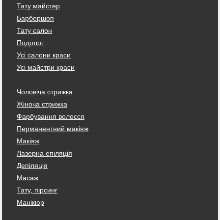
Тату майстер
Барбершоп
Тату салон
Подолог
Усі салони краси
Усі майстри краси
Чоловіча стрижка
Жіноча стрижка
Фарбування волосся
Перманентний макіяж
Макіяж
Лазерна епіляція
Депіляція
Масаж
Тату, пірсинг
Манікюр