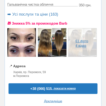
Гальванічна чистка обличчя
350 грн.
➡️ Усі послуги та ціни (163)
🎁 Знижка 5% за промокодом Barb
61 фото
4 відео
📍
Адреса
Харків, пр. Перемоги, 59
м.Перемога
+38 (066) 515..
показати номер
Докладніше