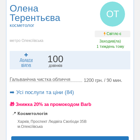
Олена
ОТ
Терентьєва
косметолог
Світло є
метро Олексіївська
Заходив(ла)
1 тиждень тому
100
Додати
відгук
дзвінків
Гальванічна чистка обличчя
1200 грн. / 90 мин.
➡️ Усі послуги та ціни (84)
🎁 Знижка 20% за промокодом Barb
📍
Косметологія
Харків, Проспект Людвіга Свободи 35В
м.Олексіївська