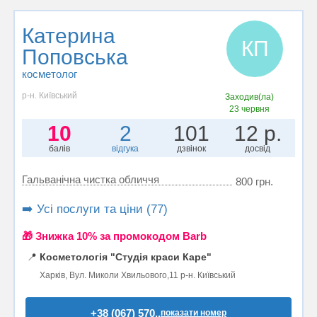
Катерина
КП
Поповська
косметолог
р-н. Київський
Заходив(ла)
23 червня
10
2
101
12 р.
балів
відгука
дзвінок
досвід
Гальванічна чистка обличчя
800 грн.
➡️ Усі послуги та ціни (77)
🎁 Знижка 10% за промокодом Barb
📍
Косметологія "Студія краси Каре"
Харків, Вул. Миколи Хвильового,11 р-н. Київський
+38 (067) 570..
показати номер