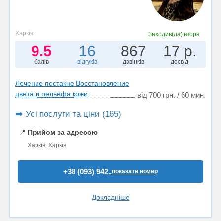
Харків
Заходив(ла)
вчора
9.5
16
867
17 р.
балів
відгуків
дзвінків
досвід
Лечение постакне Восстановление
цвета и рельефа кожи
від 700 грн. / 60 мин.
➡️ Усі послуги та ціни (165)
📍
Прийом за адресою
Харків, Харків
+38 (093) 942..
показати номер
Докладніше