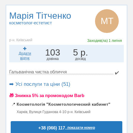
Марія Тітченко
МТ
косметолог-естетист
р-н. Київський
Заходив(ла)
1 липня
103
5 р.
Додати
відгук
дзвінка
досвід
Гальванічна чистка обличчя
✔️
➡️ Усі послуги та ціни (51)
🎁 Знижка 5% за промокодом Barb
📍
Косметологія "Косметологический кабинет"
Харків, Вулиця Гуданова 4-10 р-н. Київський
+38 (066) 117..
показати номер