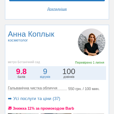
Докладніше
Анна Коплык
косметолог
метро Ботанічний сад
Перевірено
1 липня
9.8
9
100
балів
відгуків
дзвінків
Гальванічна чистка обличчя
550 грн. / 100 мин.
➡️ Усі послуги та ціни (37)
🎁 Знижка 11% за промокодом Barb