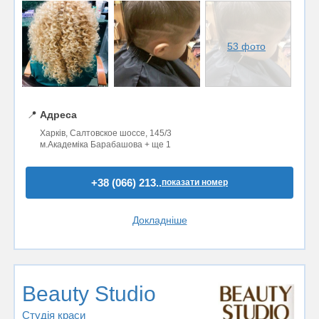
53 фото
📍
Адреса
Харків, Салтовское шоссе, 145/3
м.Академіка Барабашова + ще 1
+38 (066) 213..
показати номер
Докладніше
Beauty Studio
Студія краси