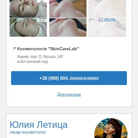
17 фото
📍
Косметологія "SkinCareLab"
Харків, пер. О. Яроша, 18Г
м.Ботанічний сад
+38 (068) 604..
показати номер
Докладніше
Юлия Летица
лікар-косметолог