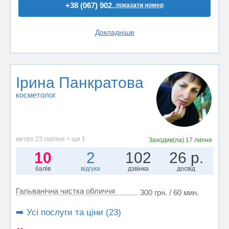
+38 (067) 902..
показати номер
Докладніше
Ірина Панкратова
косметолог
метро 23 серпня + ще 1
Заходив(ла)
17 липня
10
2
102
26 р.
балів
відгука
дзвінка
досвід
Гальванічна чистка обличчя
300 грн. / 60 мин.
➡️ Усі послуги та ціни (23)