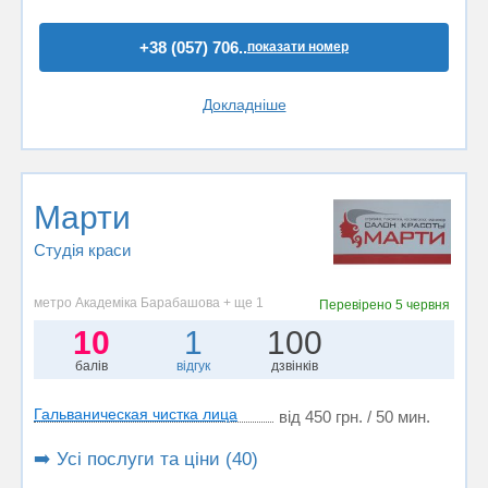
+38 (057) 706..
показати номер
Докладніше
Марти
Студія краси
метро Академіка Барабашова + ще 1
Перевірено
5 червня
10
1
100
балів
відгук
дзвінків
Гальваническая чистка лица
від 450 грн. / 50 мин.
➡️ Усі послуги та ціни (40)