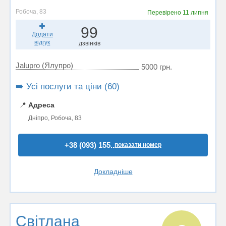
Робоча, 83
Перевірено
11 липня
99
Додати
відгук
дзвінків
Jalupro (Ялупро)
5000 грн.
➡️ Усі послуги та ціни (60)
📍
Адреса
Дніпро, Робоча, 83
+38 (093) 155..
показати номер
Докладніше
Світлана