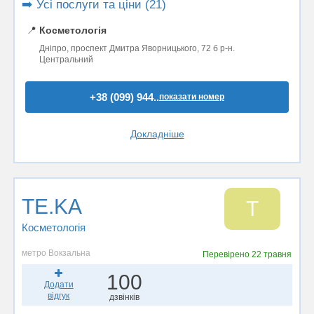
➡️ Усі послуги та ціни (21)
📍
Косметологія
Дніпро, проспект Дмитра Яворницького, 72 б р-н.
Центральний
+38 (099) 944..
показати номер
Докладніше
TE.KA
T
Косметологія
метро Вокзальна
Перевірено
22 травня
100
Додати
відгук
дзвінків