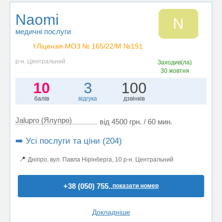
Naomi
N
медичні послуги
⚕️Ліцензія МОЗ № 165/22/М №191
р-н. Центральний
Заходив(ла)
30 жовтня
10
3
100
балів
відгука
дзвінків
Jalupro (Ялупро)
від 4500 грн. / 60 мин.
➡️ Усі послуги та ціни (204)
📍
Дніпро, вул. Павла Нірінберга, 10 р-н. Центральний
+38 (050) 755..
показати номер
Докладніше