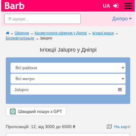
UA
Дніпро
→
Обличчя
→
Косметологія обличчя у Дніпрі
→
Ін'єкції краси
→
Біоревіталізація
→
Jalupro
Ін'єкції Jalupro у Дніпрі
Jalupro
Швидкий пошук з GPT
Пропозицій: 12, від 3000 до 6500 ₴
На карті