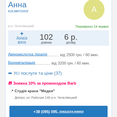
Анна
А
косметолог
р-н. Чечелівський
Перевірено
24 червня
102
6 р.
Додати
відгук
дзвінка
досвід
Амінокислотна терапія
від 2500 грн. / 60 мин.
Біоревіталізація
від 3200 грн. / 60 мин.
➡️ Усі послуги та ціни (37)
🎁 Знижка 10% за промокодом Barb
📍
Студія краси "Медея"
Дніпро, ул. Рабочая 146 р-н. Чечелівський
+38 (095) 095..
показати номер