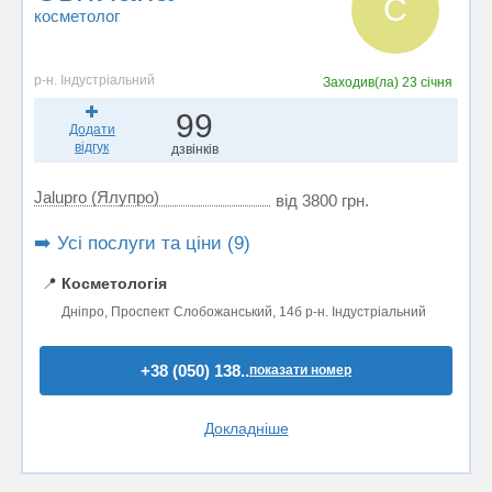
С
косметолог
р-н. Індустріальний
Заходив(ла)
23 січня
99
Додати
відгук
дзвінків
Jalupro (Ялупро)
від 3800 грн.
➡️ Усі послуги та ціни (9)
📍
Косметологія
Дніпро, Проспект Слобожанський, 14б р-н. Індустріальний
+38 (050) 138..
показати номер
Докладніше