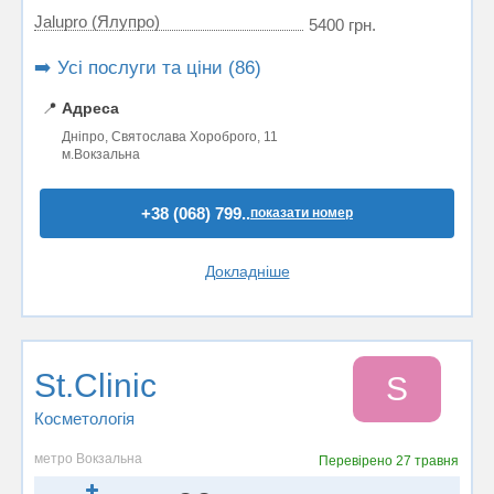
Jalupro (Ялупро)
5400 грн.
➡️ Усі послуги та ціни (86)
📍
Адреса
Дніпро, Святослава Xороброго, 11
м.Вокзальна
+38 (068) 799..
показати номер
Докладніше
St.Clinic
S
Косметологія
метро Вокзальна
Перевірено
27 травня