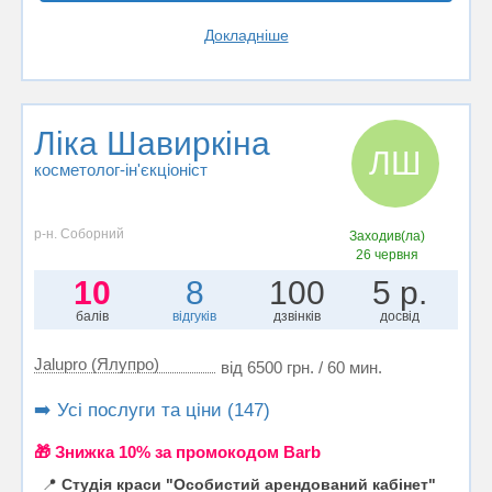
Докладніше
Ліка Шавиркіна
ЛШ
косметолог-ін'єкціоніст
р-н. Соборний
Заходив(ла)
26 червня
10
8
100
5 р.
балів
відгуків
дзвінків
досвід
Jalupro (Ялупро)
від 6500 грн. / 60 мин.
➡️ Усі послуги та ціни (147)
🎁 Знижка 10% за промокодом Barb
📍
Студія краси "Особистий арендований кабінет"