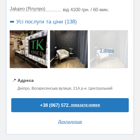
Jalupro (Ялупро)
від 4100 грн. / 60 мин.
➡️ Усі послуги та ціни (138)
3 фото
📍
Адреса
Дніпро, Воскресенська вулиця, 21А р-н. Центральний
+38 (067) 572..
показати номер
Докладніше