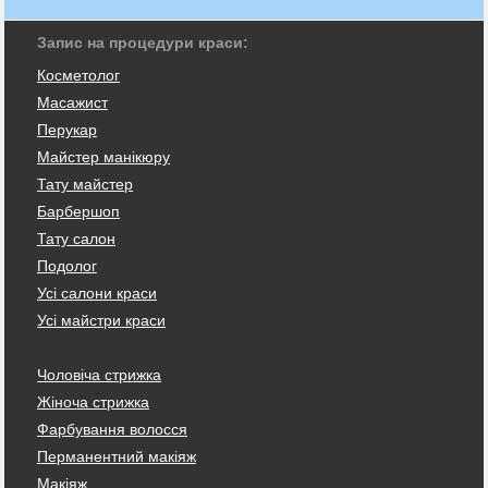
Запис на процедури краси:
Косметолог
Масажист
Перукар
Майстер манікюру
Тату майстер
Барбершоп
Тату салон
Подолог
Усі салони краси
Усі майстри краси
Чоловіча стрижка
Жіноча стрижка
Фарбування волосся
Перманентний макіяж
Макіяж