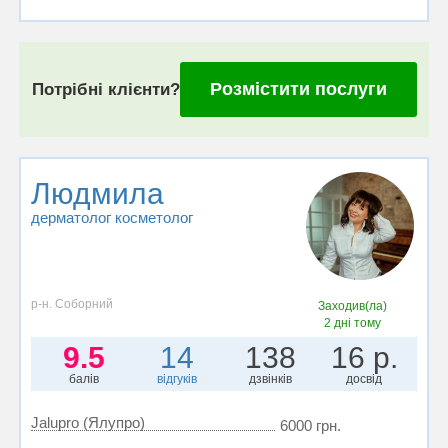
Розмістити послуги
Потрібні клієнти?
Людмила
дерматолог косметолог
р-н. Соборний
Заходив(ла)
2 дні тому
9.5
14
138
16 р.
балів
відгуків
дзвінків
досвід
Jalupro (Ялупро)
6000 грн.