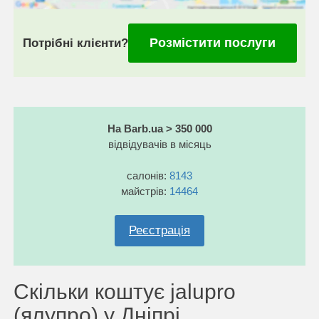
Розмістити послуги
Потрібні клієнти?
На Barb.ua > 350 000
відвідувачів в місяць
салонів:
8143
майстрів:
14464
Реєстрація
Скільки коштує jalupro
(ялупро) у Дніпрі