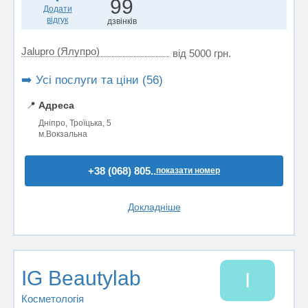
99
Додати
відгук
дзвінків
Jalupro (Ялупро)
від 5000 грн.
➡️ Усі послуги та ціни (56)
📍
Адреса
Дніпро, Троїцька, 5
м.Вокзальна
+38 (068) 805..
показати номер
Докладніше
IG Beautylab
I
Косметологія