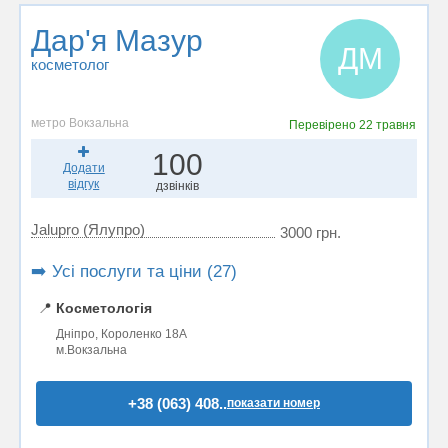
Дар'я Мазур
ДМ
косметолог
метро Вокзальна
Перевірено
22 травня
100
Додати
відгук
дзвінків
Jalupro (Ялупро)
3000 грн.
➡️ Усі послуги та ціни (27)
📍
Косметологія
Дніпро, Короленко 18А
м.Вокзальна
+38 (063) 408..
показати номер