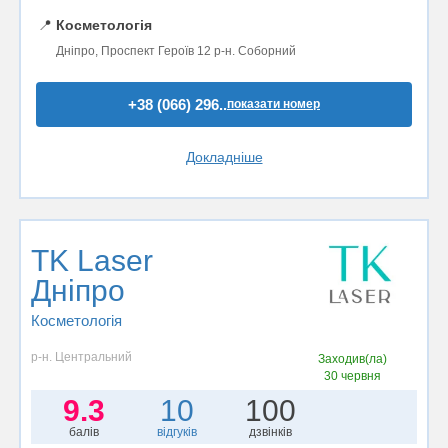
📍
Косметологія
Дніпро, Проспект Героїв 12 р-н. Соборний
+38 (066) 296..
показати номер
Докладніше
TK Laser
Дніпро
Косметологія
р-н. Центральний
Заходив(ла)
30 червня
9.3
10
100
балів
відгуків
дзвінків