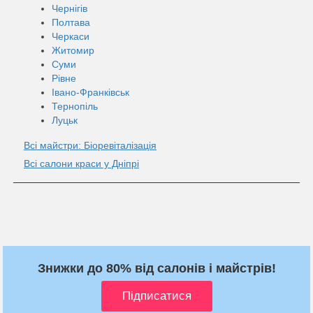
Чернігів
Полтава
Черкаси
Житомир
Суми
Рівне
Івано-Франківськ
Тернопіль
Луцьк
Всі майстри: Біоревіталізація
Всі салони краси у Дніпрі
Знижки до 80% від салонів і майстрів!