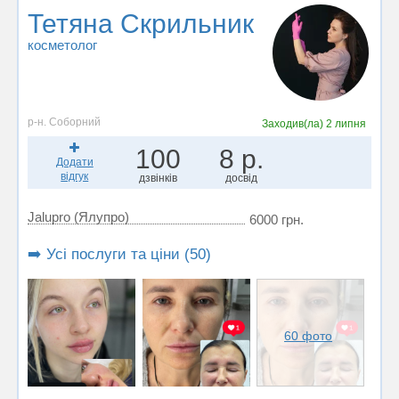
Тетяна Скрильник
косметолог
р-н. Соборний
Заходив(ла)
2 липня
100
8 р.
Додати
відгук
дзвінків
досвід
Jalupro (Ялупро)
6000 грн.
➡️ Усі послуги та ціни (50)
60 фото