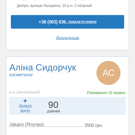
Дніпро, вулиця Лазаряна, 10 р-н. Соборний
+38 (063) 636..
показати номер
Докладніше
Аліна Сидорчук
АС
косметолог
р-н. Центральний
Перевірено
10 червня
90
Додати
відгук
дзвінків
Jalupro (Ялупро)
3500 грн.