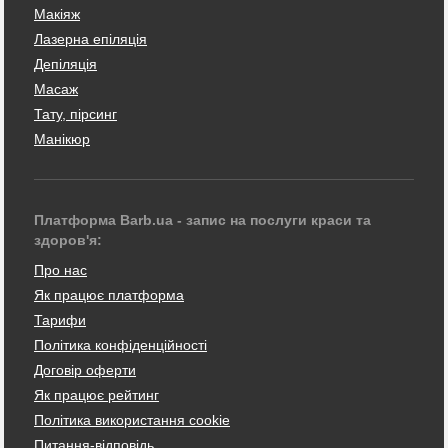
Макіяж
Лазерна епіляція
Депіляція
Масаж
Тату, пірсинг
Манікюр
Платформа Barb.ua - запис на послуги краси та
здоров'я:
Про нас
Як працює платформа
Тарифи
Політика конфіденційності
Договір оферти
Як працює рейтинг
Політика використання cookie
Питання-відповідь