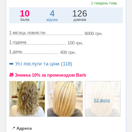
1 тиждень тому
10
4
126
балів
відгука
дзвінків
1 місяць повністю
8000 грн.
1 година
100 грн.
1 день
400 грн.
➡️ Усі послуги та ціни (118)
🎁 Знижка 10% за промокодом Barb
52 фото
📍
Адреса