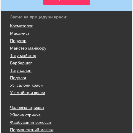
Запис на процедури краси:
Косметолог
Масажист
Перукар
Майстер манікюру
Тату майстер
Барбершоп
Тату салон
Подолог
Усі салони краси
Усі майстри краси
Чоловіча стрижка
Жіноча стрижка
Фарбування волосся
Перманентний макіяж