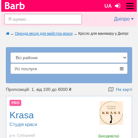
UA
Дніпро
→
Оренда місця для майстра краси
→
Крісло для манікюру у Дніпрі
Усі послуги
Пропозицій: 1, від 100 до 8000 ₴
На карті
PRO
Krasa
Студія краси
р-н. Соборний
Заходив(ла)