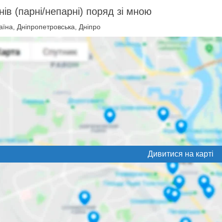
нів (парні/непарні) поряд зі мною
їна, Дніпропетровська, Дніпро
Дивитися на карті