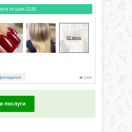
луги та ціни (118)
52 фото
Докладніше
1324
и послуги