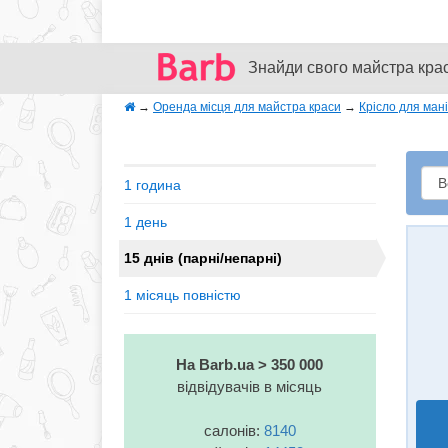
Знайди свого майстра кра
→
Оренда місця для майстра краси
→
Крісло для мані
1 година
1 день
15 днів (парні/непарні)
1 місяць повністю
На Barb.ua > 350 000
відвідувачів в місяць
салонів:
8140