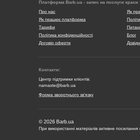
Платформа Barb.ua - запис на послуги краси 
Про нас
Як пр
Як працює платформа
Політи
Тарифи
Питанн
Політика конфіденційності
Блог
Договір оферти
Довід
Контакти:
Центр підтримки клієнтів:
namaste@barb.ua
Форма зворотнього зв'язку
© 2026 Barb.ua
При використанні матеріалів активне посилання