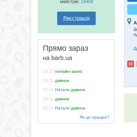
майстрів:
14458
Реєстрація
А
Д
б
Прямо зараз
Д
на barb.ua
20:32
онлайн-запис
20:32
дзвінок
20:32
Наталя
дзвінок
20:31
дзвінок
20:31
Наталя
дзвінок