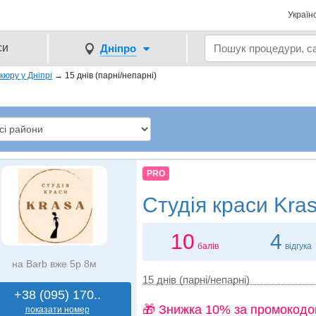
Україн
си
Дніпро
кюру у Дніпрі
→
15 днів (парні/непарні)
PRO
Студія краси
Kra
10
4
балів
відгука
на Barb вже 5р 8м
15 днів (парні/непарні)
+38 (095) 170..
🎁 Знижка 10% за промокодо
показати номер