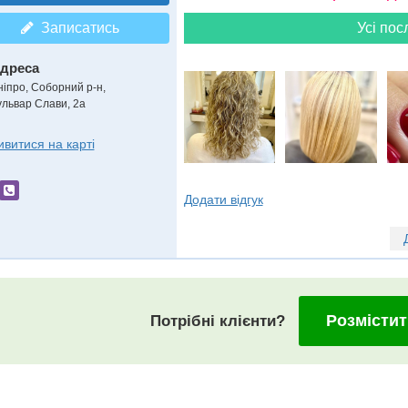
Записатись
Усі пос
дреса
ніпро, Соборний р-н
,
ульвар Слави, 2a
ивитися на карті
Додати відгук
Розмістит
Потрібні клієнти?