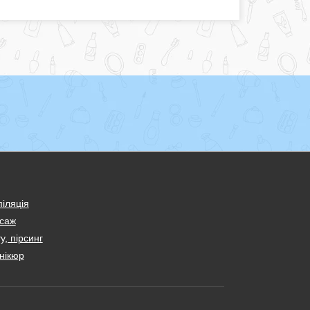
іляція
саж
у, пірсинг
нікюр