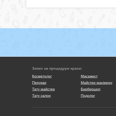
Запис на процедури краси:
Косметолог
Масажист
Перукар
Майстер манікюру
Тату майстер
Барбершоп
Тату салон
Подолог