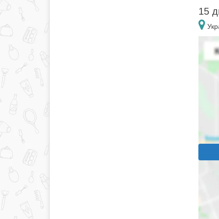
15 д
Укра