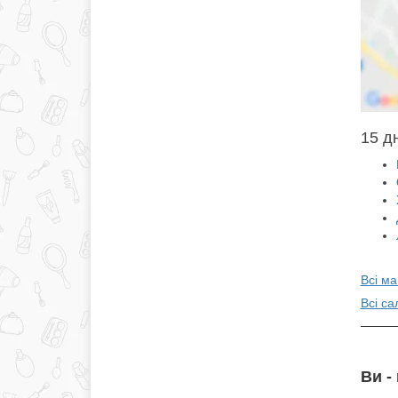
15 дн
Всі ма
Всі са
Ви -