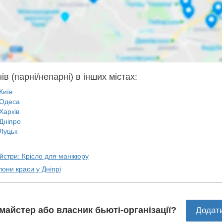
ів (парні/непарні) в інших містах:
Київ
Одеса
Харків
Дніпро
Луцьк
йстри: Крісло для манікюру
лони краси у Дніпрі
 майстер або власник бьюті-організації?
Додат