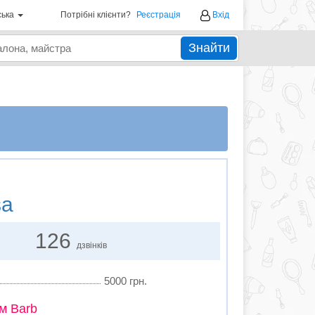
ська
Потрібні клієнти?
Реєстрація
Вхід
Знайти
sa
126
дзвінків
5000 грн.
м Barb