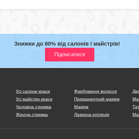
Знижки до 80% від салонів і майстрів!
Усі салони краси
Фарбування волосся
Деп
Усі майстри краси
Перманентний макіяж
Ма
Чоловіча стрижка
Макіяж
Тат
Жіноча стрижка
Лазерна епіляція
Ма