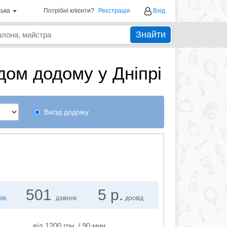
ська
Потрібні клієнти?
Реєстрація
Вхід
Знайти
дом додому у Дніпрі
Виїзд додому
501
5 р.
ків
дзвінок
досвід
від 1200 грн. / 90 мин.