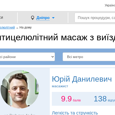
Україн
си
Дніпро
елюлітний
→
На дому
тицелюлітний масаж з виїз
Юрій Данилевич
масажист
9.9
138
балів
відгу
Легкість та стрункість