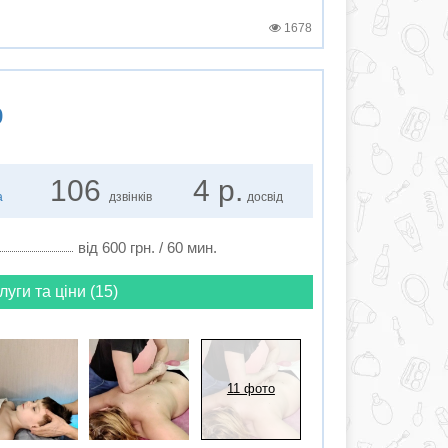
1678
р
106
4 р.
а
дзвінків
досвід
від 600 грн. / 60 мин.
луги та ціни (15)
11 фото