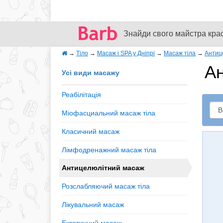
Знайди свого майстра кра
→
Тіло
→
Масаж і SPA у Дніпрі
→
Масаж тіла
→
Антиц
Ан
Усі види масажу
Реабілітація
Міофасциальний масаж тіла
Класичний масаж
Лімфодренажний масаж тіла
Антицелюлітний масаж
Розслабляючий масаж тіла
Лікувальний масаж