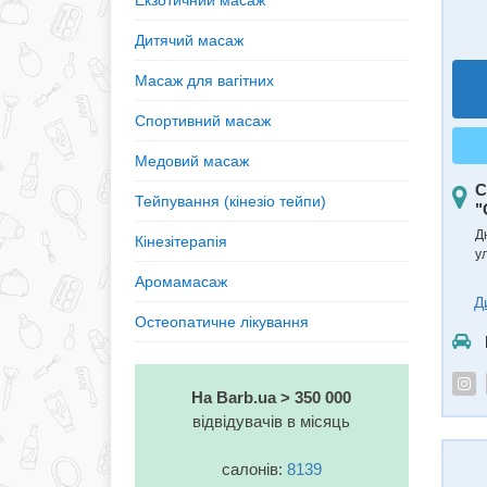
Екзотичний масаж
Дитячий масаж
Масаж для вагітних
Спортивний масаж
Медовий масаж
С
Тейпування (кінезiо тейпи)
"
Д
Кінезітерапія
у
Аромамасаж
Д
Остеопатичне лікування
На Barb.ua > 350 000
відвідувачів в місяць
салонів:
8139