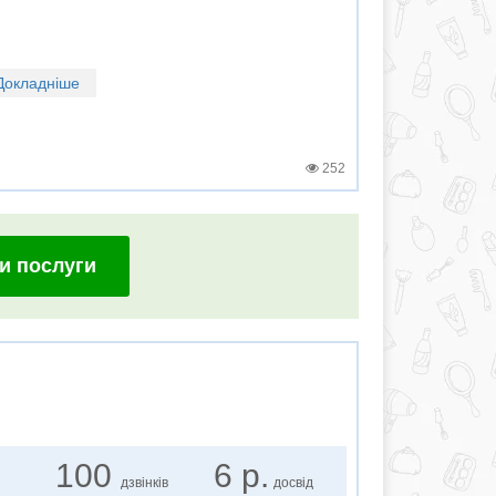
Докладніше
252
и послуги
100
6 р.
дзвінків
досвід