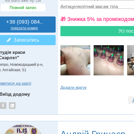
на Barb вже 4р 1м
Антицелюлітний масаж тіла
Повний запис
🎁 Знижка 5% за промокодом
+38 (093) 084..
показати номер
Усі пос
Записатись
тудія краси
Скарлет"
ніпро, Новокодацький р-н,
л. Алтайская, 51
ивитися на карті
Додати відгук
Виїзд додому