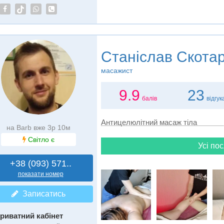
Станіслав Скота
масажист
9.9
23
балів
відгук
Антицелюлітний масаж тіла
на Barb вже 3р 10м
Світло є
Усі пос
+38 (093) 571..
показати номер
Записатись
риватний кабінет