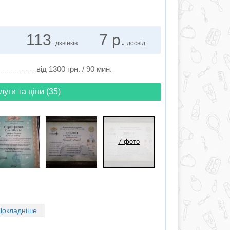
113
7 р.
дзвінків
досвід
від 1300 грн. / 90 мин.
луги та ціни (35)
7 фото
Докладніше