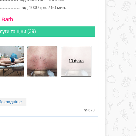
від 1000 грн. / 50 мин.
 Barb
луги та ціни (39)
10 фото
Докладніше
673