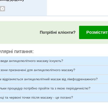
Розмістит
Потрібні клієнти?
лярні питання:
 види антицелюлітного масажу існують?
 зони призначені для антицелюлітного масажу?
м відрізняється антицелюлітний масаж від лімфодренажного?
льки процедур потрібно пройти та з якою періодичністю?
ці та червоні точки після масажу - це погано?