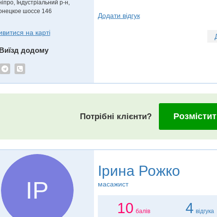
іпро, Індустріальний р-н,
онецкое шоссе 146
Додати відгук
ивитися на карті
Виїзд додому
Розмістит
Потрібні клієнти?
Ірина Рожко
ІР
масажист
10
4
балів
відгука