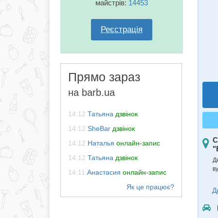
майстрів:
14453
Реєстрація
Прямо зараз
на barb.ua
14:12
Татьяна
дзвінок
14:12
SheBar
дзвінок
С
14:12
Наталья
онлайн-запис
"
14:12
Татьяна
дзвінок
Д
в
14:11
Анастасия
онлайн-запис
Д