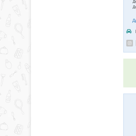
Дн
Д
Д