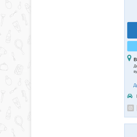
В
Д
в
Д