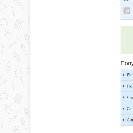
Попу
Які
Які
Чи
Скі
Син