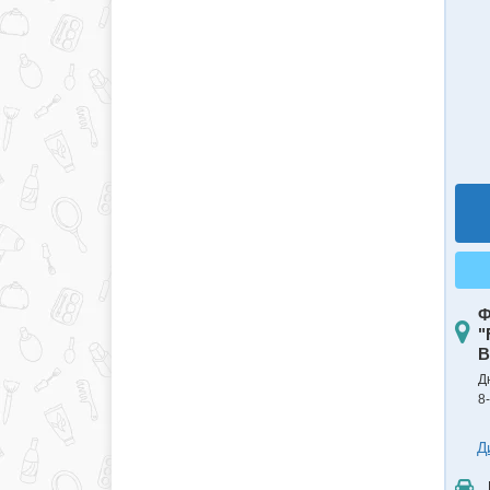
Ф
"
B
Д
8
Д