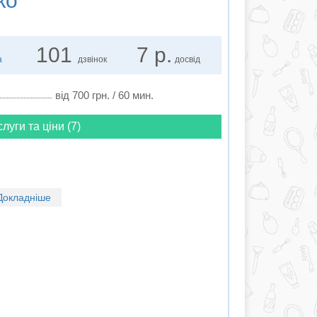
ко
101
7 р.
а
дзвінок
досвід
від 700 грн. / 60 мин.
слуги та ціни (7)
Докладніше