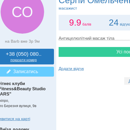
Сергій Омельчен
СО
масажист
9.9
24
балів
відгук
Антицелюлітний масаж тіла
на Barb вже 3р 9м
Усі по
+38 (050) 080..
показати номер
Додати відгук
Записатись
ітнес клуби
Fitness&Beauty Studio
ARS"
ніпро,
-го Березня вулиця, 9в
ивитися на карті
Виїзд додому