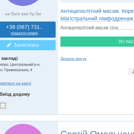
Антицелюлітний масаж. Корек
на Barb вже 5р 5м
Магістральний лімфодренаж
+38 (067) 731..
Антицелюлітний масаж тіла
показати номер
Усі пос
Записатись
 закладі
Додати відгук
ніпро, Центральний р-н,
ул. Привокзальна, 4
ивитися на карті
Виїзд додому