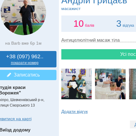
Андрій Грицаєв
масажист
10
3
балів
відгука
Антицелюлітний масаж тіла
на Barb вже 6р 1м
Усі пос
+38 (097) 962..
показати номер
Записатись
тудія краси
Ворожея"
ніпро, Шевченківський р-н,
улиця Сікорського 13
Додати відгук
ивитися на карті
Виїзд додому