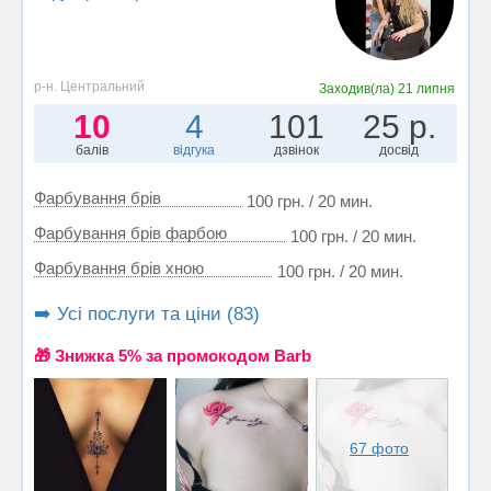
р-н. Центральний
Заходив(ла)
21 липня
10
4
101
25 р.
балів
відгука
дзвінок
досвід
Фарбування брів
100 грн. / 20 мин.
Фарбування брів фарбою
100 грн. / 20 мин.
Фарбування брів хною
100 грн. / 20 мин.
➡️ Усі послуги та ціни (83)
🎁 Знижка 5% за промокодом Barb
67 фото