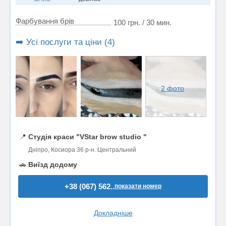
Фарбування брів
100 грн. / 30 мин.
➡️ Усі послуги та ціни (4)
2 фото
📍
Студія краси "VStar brow studio "
Дніпро, Косиора 36 р-н. Центральний
🚗
Виїзд додому
+38 (067) 562..
показати номер
Докладніше