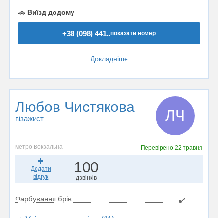
🚗
Виїзд додому
+38 (098) 441..
показати номер
Докладніше
Любов Чистякова
ЛЧ
візажист
метро Вокзальна
Перевірено
22 травня
100
Додати
відгук
дзвінків
Фарбування брів
✔️