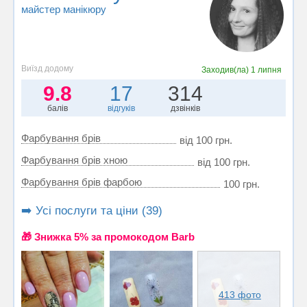
майстер манікюру
Виїзд додому
Заходив(ла)
1 липня
9.8
17
314
балів
відгуків
дзвінків
Фарбування брів
від 100 грн.
Фарбування брів хною
від 100 грн.
Фарбування брів фарбою
100 грн.
➡️ Усі послуги та ціни (39)
🎁 Знижка 5% за промокодом Barb
413 фото