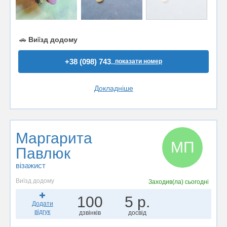
🚗
Виїзд додому
+38 (098) 743..
показати номер
Докладніше
Маргарита
МП
Павлюк
візажист
Виїзд додому
Заходив(ла)
сьогодні
100
5 р.
Додати
відгук
дзвінків
досвід