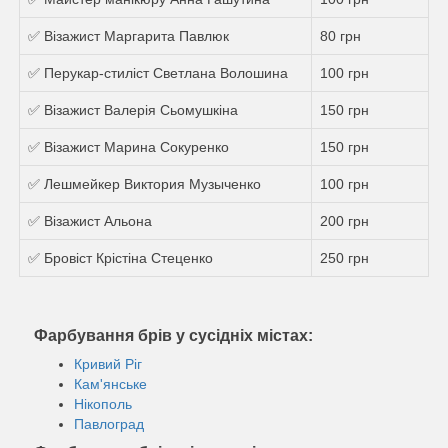
✅ Візажист Маргарита Павлюк
80 грн
✅ Перукар-стиліст Светлана Волошина
100 грн
✅ Візажист Валерія Сьомушкіна
150 грн
✅ Візажист Марина Сокуренко
150 грн
✅ Лешмейкер Виктория Музыченко
100 грн
✅ Візажист Альона
200 грн
✅ Бровіст Крістіна Стеценко
250 грн
Фарбування брів у сусідніх містах:
Кривий Ріг
Кам'янське
Нікополь
Павлоград