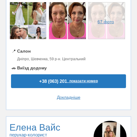
67 фото
📍
Салон
Дніпро, Шевченка, 59 р-н. Центральний
🚗
Виїзд додому
+38 (063) 201..
показати номер
Докладніше
Елена Вайс
перукар-колорист