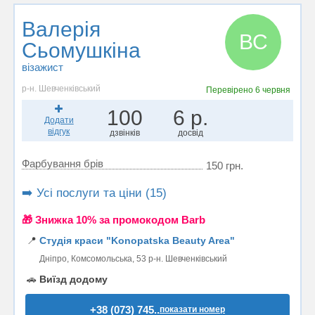
Валерія
ВС
Сьомушкіна
візажист
р-н. Шевченківський
Перевірено
6 червня
100
6 р.
Додати
відгук
дзвінків
досвід
Фарбування брів
150 грн.
➡️ Усі послуги та ціни (15)
🎁 Знижка 10% за промокодом Barb
📍
Студія краси "Konopatska Beauty Area"
Дніпро, Комсомольська, 53 р-н. Шевченківський
🚗
Виїзд додому
+38 (073) 745..
показати номер