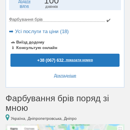
100
Додати
відгук
дзвінків
Фарбування брів
✔️
➡️ Усі послуги та ціни (18)
🚗
Виїзд додому
📱
Консультую онлайн
+38 (067) 632..
показати номер
Докладніше
Фарбування брів поряд зі
мною
Україна, Дніпропетровська, Дніпро