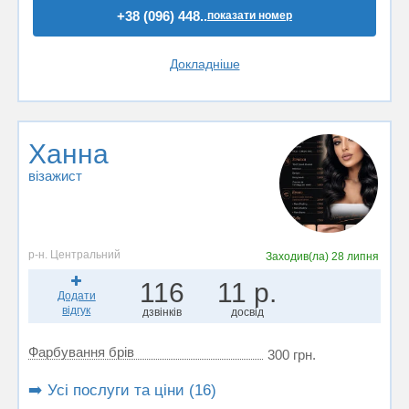
+38 (096) 448..
показати номер
Докладніше
Ханна
візажист
р-н. Центральний
Заходив(ла)
28 липня
116
11 р.
Додати
відгук
дзвінків
досвід
Фарбування брів
300 грн.
➡️ Усі послуги та ціни (16)