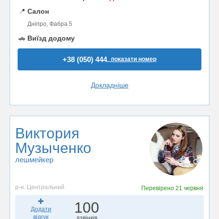
📍
Салон
Дніпро, Фабра 5
🚗
Виїзд додому
+38 (050) 444..
показати номер
Докладніше
Виктория
Музыченко
лешмейкер
р-н. Центральний
Перевірено
21 червня
100
Додати
відгук
дзвінків