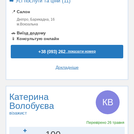
➡️ Усі послуги та ціни (11)
📍
Салон
Дніпро, Барикадна, 16
м.Вокзальна
🚗
Виїзд додому
📱
Консультую онлайн
+38 (093) 262..
показати номер
Докладніше
Катерина
КВ
Волобуєва
візажист
Перевірено
26 травня