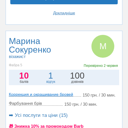
Докладніше
Марина
М
Сокуренко
візажист
Фабра 5
Перевірено
2 червня
10
1
100
балів
відгук
дзвінків
Коррекция и окрашивание бровей
150 грн. / 30 мин.
Фарбування брів
150 грн. / 30 мин.
➡️ Усі послуги та ціни (15)
🎁 Знижка 10% за промокодом Barb