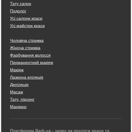
Тату салон
Подолог
Усі салони краси
Усі майстри краси
Чоловіча стрижка
Жіноча стрижка
Фарбування волосся
Перманентний макіяж
Макіяж
Лазерна епіляція
Депіляція
Масаж
Тату, пірсинг
Манікюр
Платформа Barb.ua - запис на послуги краси та