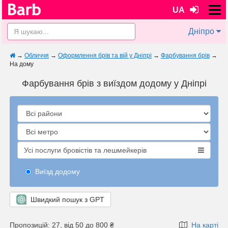
UA
Дніпро
→
Обличчя
→
Оформлення брів та вій у Дніпрі
→
Фарбування брів
→
На дому
Фарбування брів з виїздом додому у Дніпрі
Усі послуги бровістів та лешмейкерів
Виїзд додому
Швидкий пошук з GPT
Пропозицій: 27, від 50 до 800 ₴
На карті