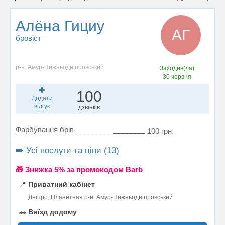
Алёна Гициу
АГ
бровіст
р-н. Амур-Нижньодніпровський
Заходив(ла)
30 червня
100
Додати
відгук
дзвінків
Фарбування брів
100 грн.
➡️ Усі послуги та ціни (13)
🎁 Знижка 5% за промокодом Barb
📍
Приватний кабінет
Дніпро, Планетная р-н. Амур-Нижньодніпровський
🚗
Виїзд додому