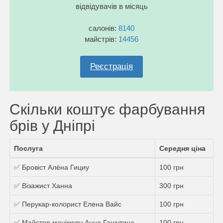
відвідувачів в місяць
салонів:
8140
майстрів:
14456
Реєстрація
Скільки коштує фарбування
брів у Дніпрі
Послуга
Середня ціна
✅ Бровіст Алёна Гициу
100 грн
✅ Візажист Ханна
300 грн
✅ Перукар-колорист Елена Вайс
100 грн
✅ Майстер манікюру Анна Гашутина
100 грн