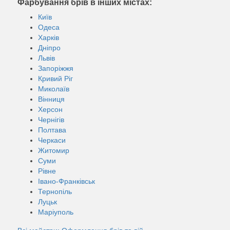
Фарбування брів в інших містах:
Київ
Одеса
Харків
Дніпро
Львів
Запоріжжя
Кривий Ріг
Миколаїв
Вінниця
Херсон
Чернігів
Полтава
Черкаси
Житомир
Суми
Рівне
Івано-Франківськ
Тернопіль
Луцьк
Маріуполь