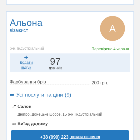
Альона
А
візажист
р-н. Індустріальний
Перевірено
4 червня
97
Додати
відгук
дзвінків
Фарбування брів
200 грн.
➡️ Усі послуги та ціни (9)
📍
Салон
Дніпро, Донецьке шоссе, 15 р-н. Індустріальний
🚗
Виїзд додому
+38 (099) 223..
показати номер