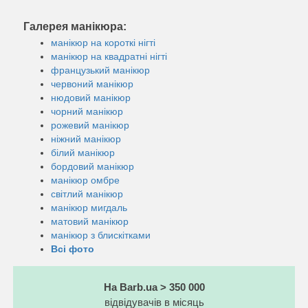
Галерея манікюра:
манікюр на короткі нігті
манікюр на квадратні нігті
французький манікюр
червоний манікюр
нюдовий манікюр
чорний манікюр
рожевий манікюр
ніжний манікюр
білий манікюр
бордовий манікюр
манікюр омбре
світлий манікюр
манікюр мигдаль
матовий манікюр
манікюр з блискітками
Всі фото
На Barb.ua > 350 000
відвідувачів в місяць