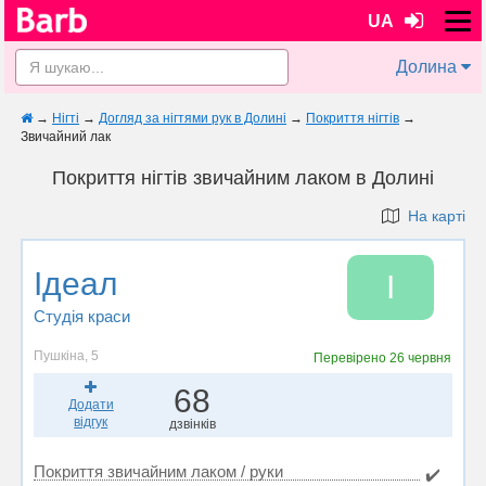
UA
Долина
→
Нігті
→
Догляд за нігтями рук в Долині
→
Покриття нігтів
→
Звичайний лак
Покриття нігтів звичайним лаком в Долині
На карті
Ідеал
І
Студія краси
Пушкіна, 5
Перевірено
26 червня
68
Додати
відгук
дзвінків
Покриття звичайним лаком / руки
✔️