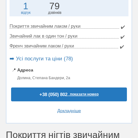
1
79
відгук
дзвінків
Покриття звичайним лаком / руки
✔️
Звичайний лак в один тон / руки
✔️
Френч звичайним лаком / руки
✔️
➡️ Усі послуги та ціни (78)
📍
Адреса
Долина, Степана Бандери, 2а
+38 (050) 802..
показати номер
Докладніше
Покриття нігтів звичайним