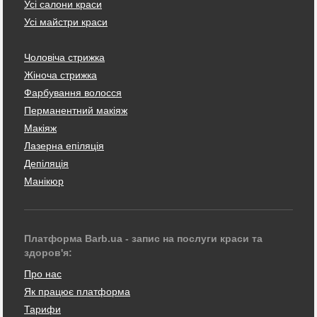
Усі салони краси
Усі майстри краси
Чоловіча стрижка
Жіноча стрижка
Фарбування волосся
Перманентний макіяж
Макіяж
Лазерна епіляція
Депіляція
Манікюр
Платформа Barb.ua - запис на послуги краси та
здоров'я:
Про нас
Як працює платформа
Тарифи