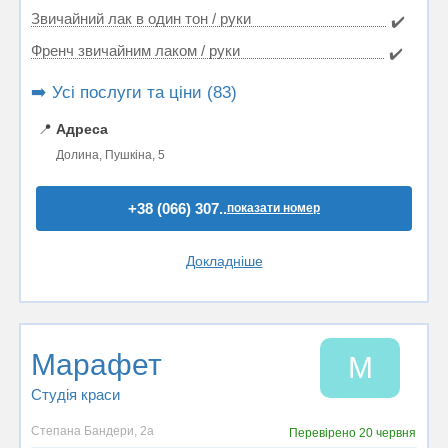
Звичайний лак в один тон / руки
✔️
Френч звичайним лаком / руки
✔️
➡️ Усі послуги та ціни (83)
📍
Адреса
Долина, Пушкіна, 5
+38 (066) 307..
показати номер
Докладніше
Марафет
М
Студія краси
Степана Бандери, 2а
Перевірено
20 червня