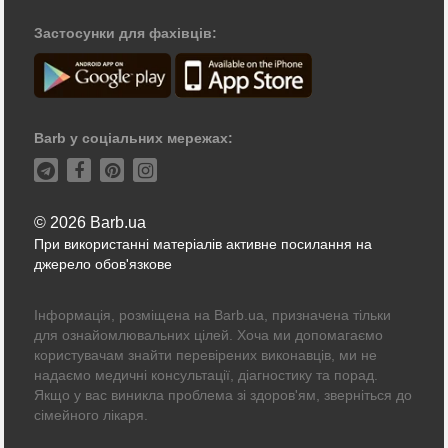
Застосунки для фахівців:
Barb у соціальних мережах:
© 2026 Barb.ua
При використанні матеріалів активне посилання на
джерело обов'язкове
Інформація, розміщена на Barb.ua, призначена тільки
для ознайомлювальних цілей. Хоча ми допомагаємо
користувачам знайти перевірених виконавців, ми не
надаємо медичні консультації, діагностику та порад.
Якщо у вас виникла проблема зі здоров'ям, зверніться до
сімейного лікаря.