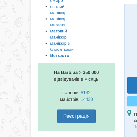
омбре
світлий
манікюр
манікюр
мигдаль
матовий
манікюр
манікюр з
блискітками
Всі фото
На Barb.ua > 350 000
відвідувачів в місяць
салонів:
8142
майстрів:
14439
П
Реєстрація
Ха
П