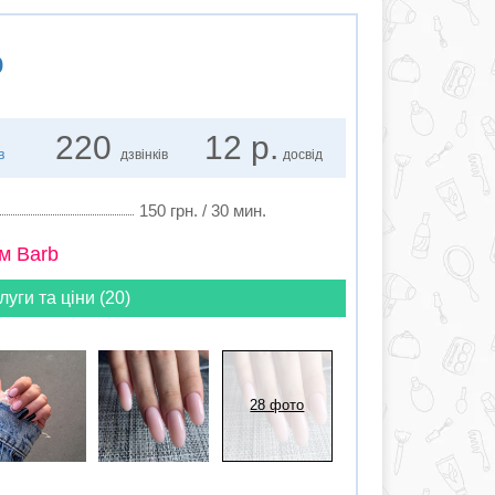
о
220
12 р.
в
дзвінків
досвід
150 грн. / 30 мин.
м Barb
луги та ціни (20)
28 фото