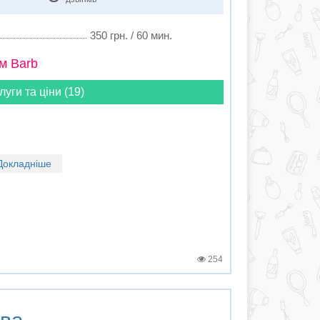
350 грн. / 60 мин.
м Barb
луги та ціни (19)
Докладніше
254