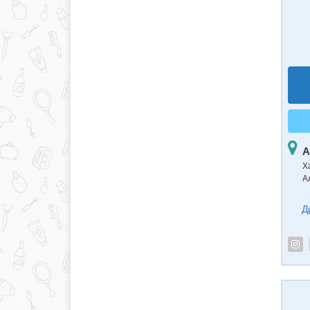
А
Ха
А
Д