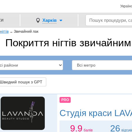
Україн
си
Харків
нігтів
→
Звичайний лак
Покриття нігтів звичайним
видкий пошук з GPT
PRO
Студія краси
LAVA
9.9
26
балів
відгукі