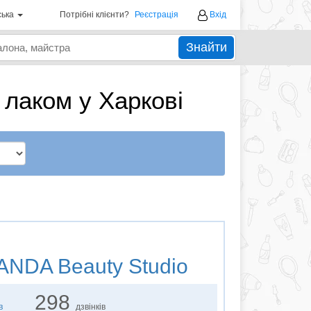
ська
Потрібні клієнти?
Реєстрація
Вхід
Знайти
 лаком у Харкові
NDA Beauty Studio
298
в
дзвінків