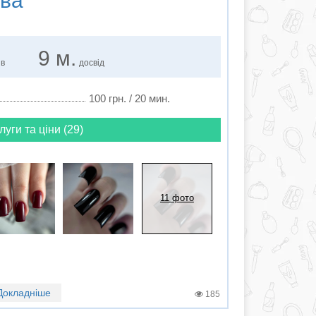
ва
9 м.
ів
досвід
100 грн. / 20 мин.
луги та ціни (29)
11 фото
Докладніше
185