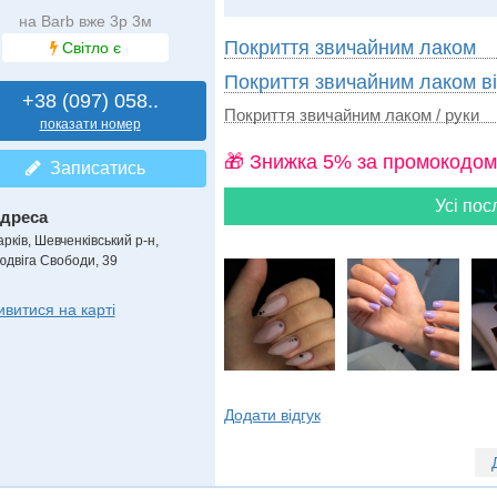
на Barb вже 3р 3м
Покриття звичайним лаком
Світло є
Покриття звичайним лаком в
+38 (097) 058..
Покриття звичайним лаком / руки
показати номер
🎁 Знижка 5% за промокодом
Записатись
Усі пос
дреса
арків, Шевченківський р-н
,
юдвіга Свободи, 39
ивитися на карті
Додати відгук