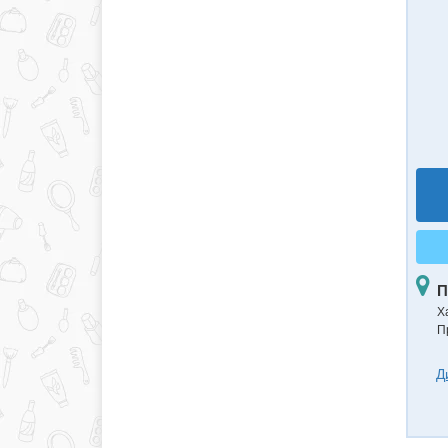
П
Ха
П
Д