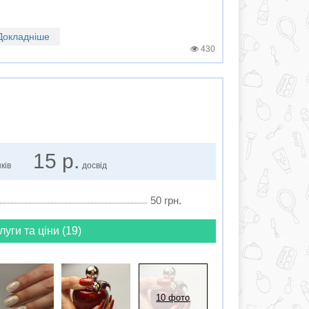
Докладніше
430
15 р.
ків
досвід
50 грн.
луги та ціни (19)
10 фото