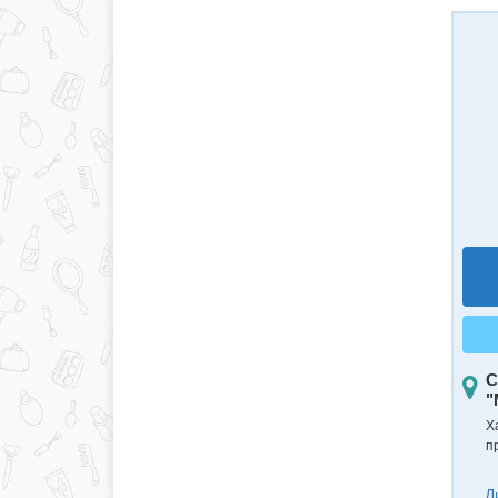
С
"
Ха
п
Д