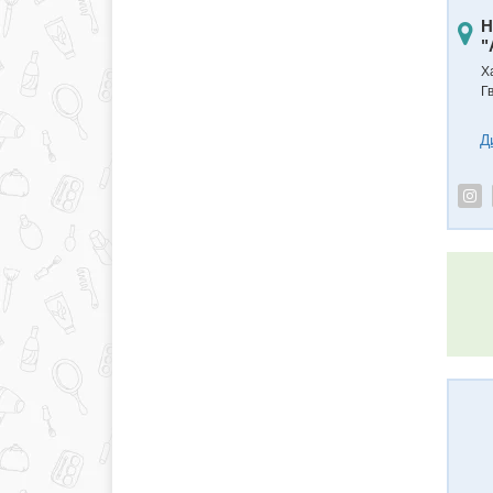
Н
"
Ха
Г
Д