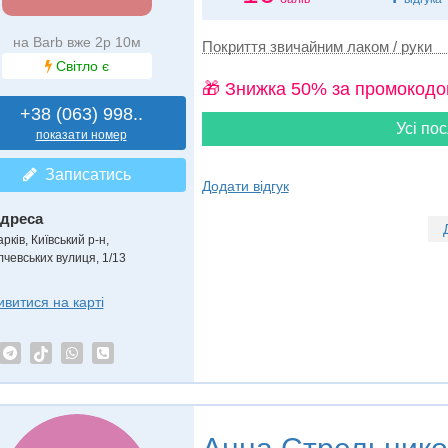
на Barb вже 2р 10м
Покриття звичайним лаком / руки
Світло є
🎁 Знижка 50% за промокодо
+38 (063) 998..
Усі пос
показати номер
Записатись
Додати відгук
дреса
рків, Київський р-н
,
лчевських вулиця, 1/13
ивитися на карті