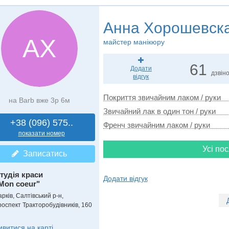
Анна Хорошевск
АХ
майстер манікюру
61
Додати
дзвін
відгук
Покриття звичайним лаком / руки
на Barb вже 3р 6м
Звичайний лак в один тон / руки
+38 (096) 575..
Френч звичайним лаком / руки
показати номер
Усі пос
Записатись
тудія краси
Додати відгук
Mon coeur"
рків, Салтівський р-н,
роспект Тракторобудівників, 160
ивитися на карті