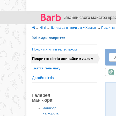
Знайди свого майстра кра
→
Нігті
→
Догляд за нігтями рук у Харкові
→
Покриття 
Усі види покриття
Покриття нігтів гель-лаком
Покриття нігтів звичайним лаком
Зняття гель лаку
Ш
Дизайн нігтів
Галерея
манікюра:
манікюр
на короткі