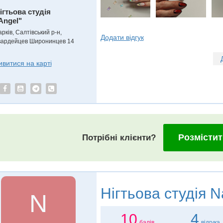
ігтьова студія
Angel"
рків, Салтівський р-н,
Додати відгук
вардейцев Широнинцев 14
ивитися на карті
Розмістит
Потрібні клієнти?
Нігтьова студія
Na
N
10
4
балів
відгука