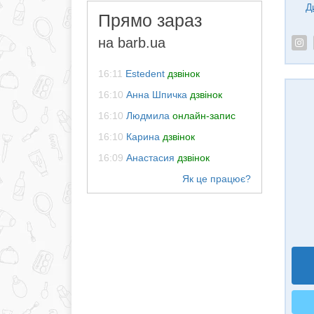
Д
Прямо зараз
на barb.ua
16:11
Estedent
дзвінок
16:10
Анна Шпичка
дзвінок
16:10
Людмила
онлайн-запис
16:10
Карина
дзвінок
16:09
Анастасия
дзвінок