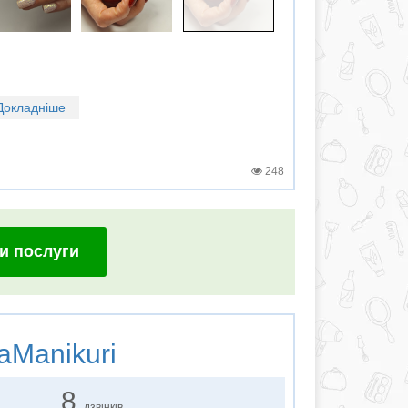
Докладніше
248
и послуги
Manikuri
8
дзвінків