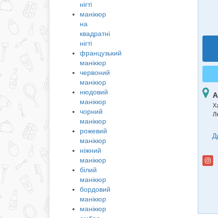
нігті
манікюр
на
квадратні
нігті
французький
манікюр
червоний
манікюр
нюдовий
А
манікюр
Х
чорний
Л
манікюр
рожевий
Д
манікюр
ніжний
манікюр
білий
манікюр
бордовий
манікюр
манікюр