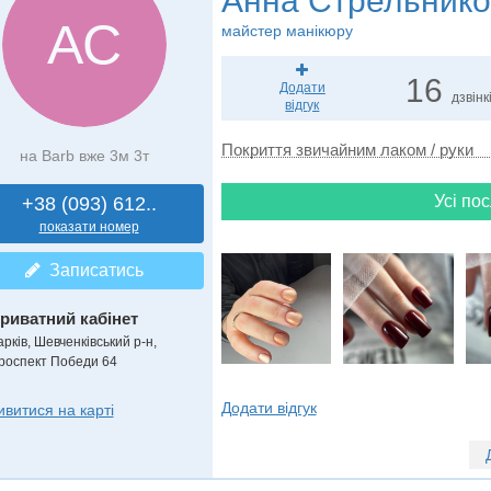
Анна Стрельнико
АС
майстер манікюру
16
Додати
дзвінк
відгук
Покриття звичайним лаком / руки
на Barb вже 3м 3т
Усі пос
+38 (093) 612..
показати номер
Записатись
риватний кабінет
рків, Шевченківський р-н,
роспект Победи 64
Додати відгук
ивитися на карті