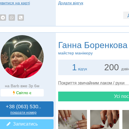
Додати відгук
ивитися на карті
Ганна Боренкова
майстер манікюру
1
200
відгук
дзвін
Покриття звичайним лаком / руки
на Barb вже 3р 6м
Світло є
Усі пос
+38 (063) 530..
показати номер
Записатись