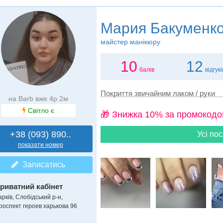
Мария Бакуменк
майстер манікюру
10
12
балів
відгукі
Покриття звичайним лаком / руки
на Barb вже 4р 2м
Світло є
🎁 Знижка 10% за промокодо
+38 (093) 890..
Усі пос
показати номер
Записатись
риватний кабінет
рків, Слобідський р-н,
роспект героев харькова 96