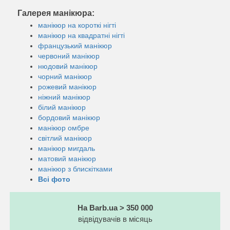
Галерея манікюра:
манікюр на короткі нігті
манікюр на квадратні нігті
французький манікюр
червоний манікюр
нюдовий манікюр
чорний манікюр
рожевий манікюр
ніжний манікюр
білий манікюр
бордовий манікюр
манікюр омбре
світлий манікюр
манікюр мигдаль
матовий манікюр
манікюр з блискітками
Всі фото
На Barb.ua > 350 000
відвідувачів в місяць