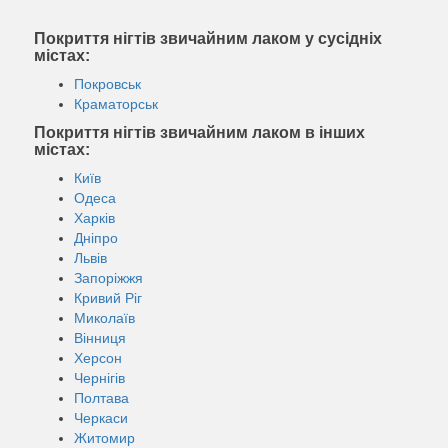
Покриття нігтів звичайним лаком у сусідніх
містах:
Покровськ
Краматорськ
Покриття нігтів звичайним лаком в інших
містах:
Київ
Одеса
Харків
Дніпро
Львів
Запоріжжя
Кривий Ріг
Миколаїв
Вінниця
Херсон
Чернігів
Полтава
Черкаси
Житомир