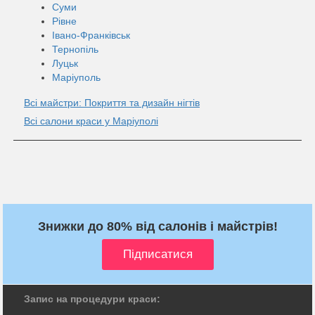
Суми
Рівне
Івано-Франківськ
Тернопіль
Луцьк
Маріуполь
Всі майстри: Покриття та дизайн нігтів
Всі салони краси у Маріуполi
Знижки до 80% від салонів і майстрів!
Запис на процедури краси: