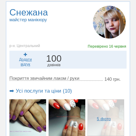
Снежана
майстер манікюру
р-н. Центральний
Перевірено
16 червня
100
Додати
відгук
дзвінків
Покриття звичайним лаком / руки
140 грн.
➡️ Усі послуги та ціни (10)
5 фото