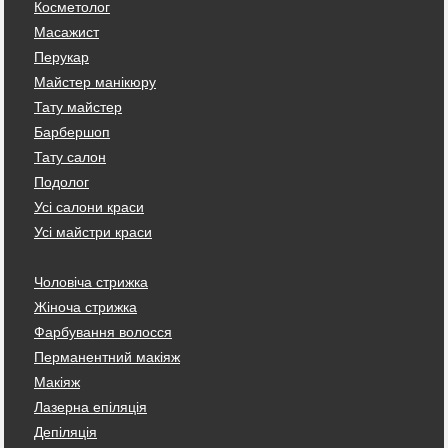
Косметолог
Масажист
Перукар
Майстер манікюру
Тату майстер
Барбершоп
Тату салон
Подолог
Усі салони краси
Усі майстри краси
Чоловіча стрижка
Жіноча стрижка
Фарбування волосся
Перманентний макіяж
Макіяж
Лазерна епіляція
Депіляція