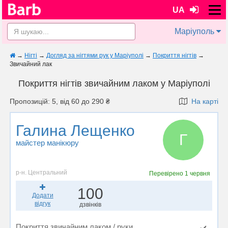
UA
Маріуполь
→
Нігті
→
Догляд за нігтями рук у Маріуполi
→
Покриття нігтів
→
Звичайний лак
Покриття нігтів звичайним лаком у Маріуполi
Пропозицій: 5, від 60 до 290 ₴
На карті
Галина Лещенко
Г
майстер манікюру
р-н. Центральний
Перевірено
1 червня
100
Додати
відгук
дзвінків
Покриття звичайним лаком / руки