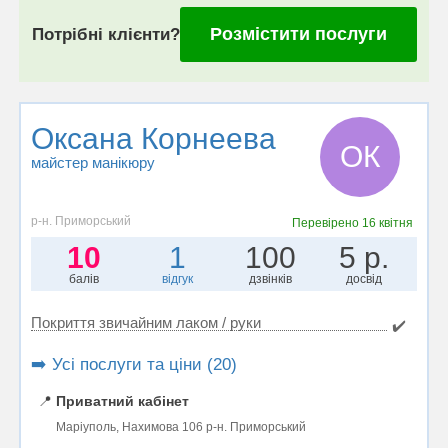
Розмістити послуги
Потрібні клієнти?
Оксана Корнеева
ОК
майстер манікюру
р-н. Приморський
Перевірено
16 квітня
10
1
100
5 р.
балів
відгук
дзвінків
досвід
Покриття звичайним лаком / руки
✔️
➡️ Усі послуги та ціни (20)
📍
Приватний кабінет
Маріуполь, Нахимова 106 р-н. Приморський