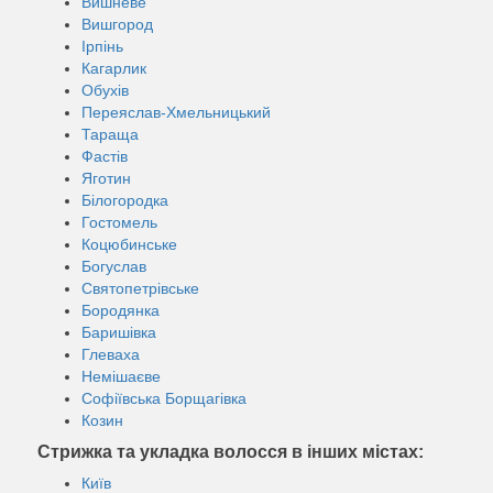
Вишневе
Вишгород
Ірпінь
Кагарлик
Обухів
Переяслав-Хмельницький
Тараща
Фастів
Яготин
Білогородка
Гостомель
Коцюбинське
Богуслав
Святопетрівське
Бородянка
Баришівка
Глеваха
Немішаєве
Софіївська Борщагівка
Козин
Стрижка та укладка волосся в інших містах:
Київ