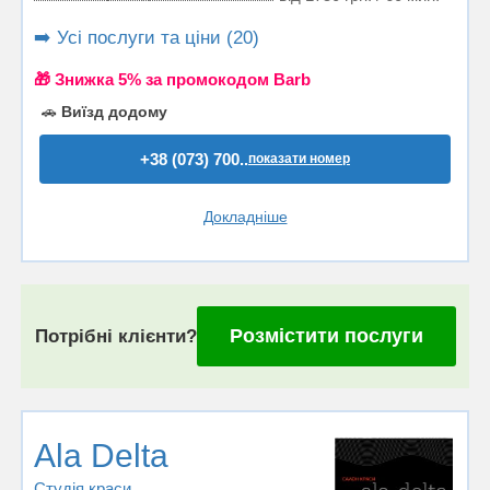
➡️ Усі послуги та ціни (20)
🎁 Знижка 5% за промокодом Barb
🚗
Виїзд додому
+38 (073) 700..
показати номер
Докладніше
Розмістити послуги
Потрібні клієнти?
Ala Delta
Студія краси