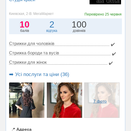
Киевская, 2-В. МегаМаркет
Перевірено
25 червня
10
2
100
балів
відгука
дзвінків
Стрижки для чоловіків
✔️
Стрижка бороди та вусів
✔️
Стрижки для жінок
✔️
➡️ Усі послуги та ціни (36)
7 фото
📍
Адреса