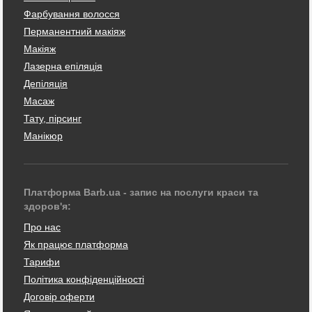
Фарбування волосся
Перманентний макіяж
Макіяж
Лазерна епіляція
Депіляція
Масаж
Тату, пірсинг
Манікюр
Платформа Barb.ua - запис на послуги краси та
здоров'я:
Про нас
Як працює платформа
Тарифи
Політика конфіденційності
Договір оферти