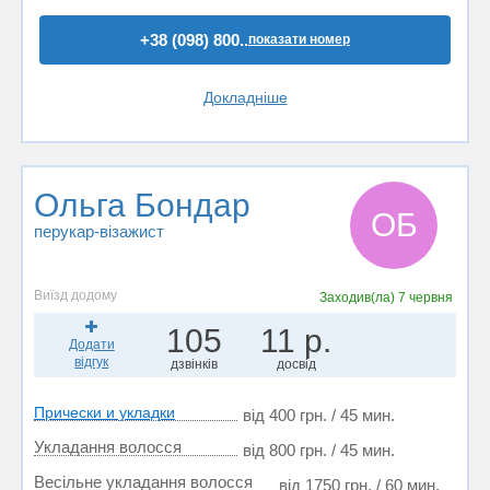
+38 (098) 800..
показати номер
Докладніше
Ольга Бондар
ОБ
перукар-візажист
Виїзд додому
Заходив(ла)
7 червня
105
11 р.
Додати
відгук
дзвінків
досвід
Прически и укладки
від 400 грн. / 45 мин.
Укладання волосся
від 800 грн. / 45 мин.
Весільне укладання волосся
від 1750 грн. / 60 мин.