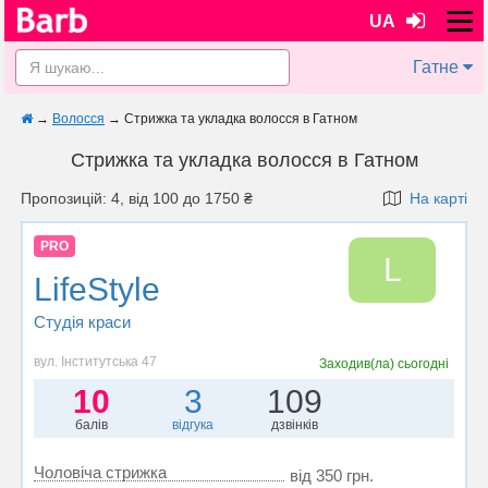
UA
Гатне
→
Волосся
→
Стрижка та укладка волосся в Гатном
Стрижка та укладка волосся в Гатном
Пропозицій: 4, від 100 до 1750 ₴
На карті
PRO
L
LifeStyle
Студія краси
вул. Інститутська 47
Заходив(ла)
сьогодні
10
3
109
балів
відгука
дзвінків
Чоловіча стрижка
від 350 грн.