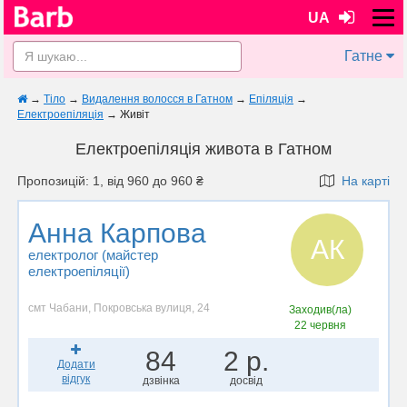
UA
Гатне
→
Тіло
→
Видалення волосся в Гатном
→
Епіляція
→
Електроепіляція
→
Живіт
Електроепіляція живота в Гатном
Пропозицій: 1, від 960 до 960 ₴
На карті
Анна Карпова
АК
електролог (майстер
електроепіляції)
смт Чабани, Покровська вулиця, 24
Заходив(ла)
22 червня
84
2 р.
Додати
відгук
дзвінка
досвід