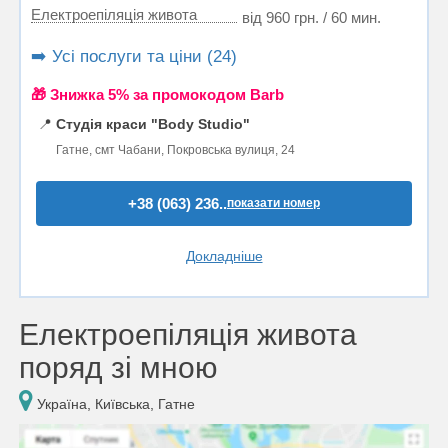
Електроепіляція живота
від 960 грн. / 60 мин.
➡️ Усі послуги та ціни (24)
🎁 Знижка 5% за промокодом Barb
📍
Студія краси "Body Studio"
Гатне, смт Чабани, Покровська вулиця, 24
+38 (063) 236..
показати номер
Докладніше
Електроепіляція живота
поряд зі мною
Україна, Київська, Гатне