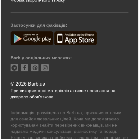
Застосунки для фахівців:
Barb у соціальних мережах:
© 2026 Barb.ua
При використанні матеріалів активне посилання на
джерело обов'язкове
Інформація, розміщена на Barb.ua, призначена тільки
для ознайомлювальних цілей. Хоча ми допомагаємо
користувачам знайти перевірених виконавців, ми не
надаємо медичні консультації, діагностику та порад.
Якщо у вас виникла проблема зі здоров'ям, зверніться до