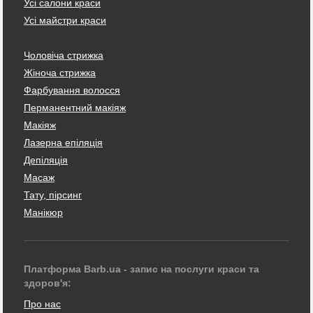
Усі салони краси
Усі майстри краси
Чоловіча стрижка
Жіноча стрижка
Фарбування волосся
Перманентний макіяж
Макіяж
Лазерна епіляція
Депіляція
Масаж
Тату, пірсинг
Манікюр
Платформа Barb.ua - запис на послуги краси та
здоров'я:
Про нас