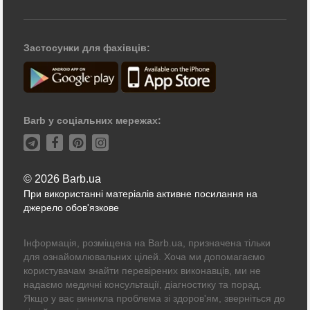
Застосунки для фахівців:
Barb у соціальних мережах:
© 2026 Barb.ua
При використанні матеріалів активне посилання на
джерело обов'язкове
Інформація, розміщена на Barb.ua, призначена тільки
для ознайомлювальних цілей. Хоча ми допомагаємо
користувачам знайти перевірених виконавців, ми не
надаємо медичні консультації, діагностику та порад.
Якщо у вас виникла проблема зі здоров'ям, зверніться до