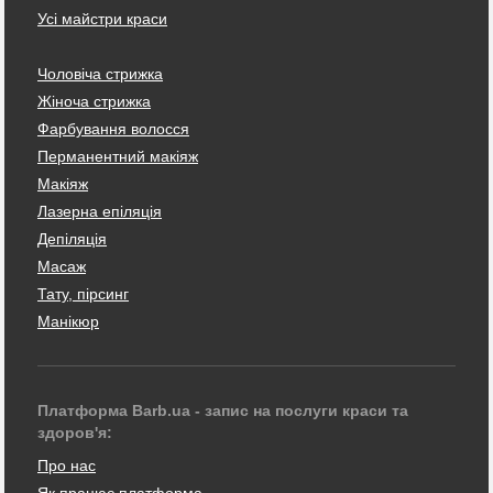
Усі майстри краси
Чоловіча стрижка
Жіноча стрижка
Фарбування волосся
Перманентний макіяж
Макіяж
Лазерна епіляція
Депіляція
Масаж
Тату, пірсинг
Манікюр
Платформа Barb.ua - запис на послуги краси та
здоров'я:
Про нас
Як працює платформа