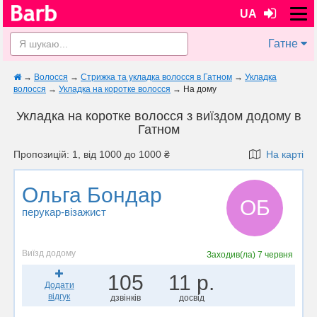
UA
Гатне
→
Волосся
→
Стрижка та укладка волосся в Гатном
→
Укладка
волосся
→
Укладка на коротке волосся
→
На дому
Укладка на коротке волосся з виїздом додому в
Гатном
Пропозицій: 1, від 1000 до 1000 ₴
На карті
Ольга Бондар
ОБ
перукар-візажист
Виїзд додому
Заходив(ла)
7 червня
105
11 р.
Додати
відгук
дзвінків
досвід