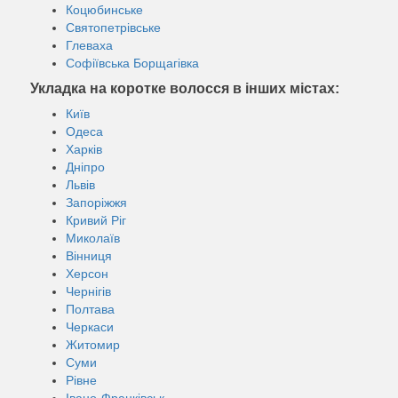
Коцюбинське
Святопетрівське
Глеваха
Софіївська Борщагівка
Укладка на коротке волосся в інших містах:
Київ
Одеса
Харків
Дніпро
Львів
Запоріжжя
Кривий Ріг
Миколаїв
Вінниця
Херсон
Чернігів
Полтава
Черкаси
Житомир
Суми
Рівне
Івано-Франківськ