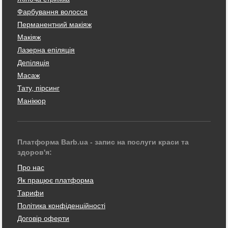
Фарбування волосся
Перманентний макіяж
Макіяж
Лазерна епіляція
Депіляція
Масаж
Тату, пірсинг
Манікюр
Платформа Barb.ua - запис на послуги краси та
здоров'я:
Про нас
Як працює платформа
Тарифи
Політика конфіденційності
Договір оферти