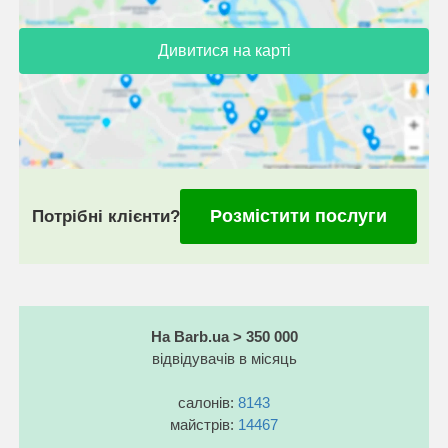
Дивитися на карті
Розмістити послуги
Потрібні клієнти?
На Barb.ua > 350 000
відвідувачів в місяць
салонів:
8143
майстрів:
14467