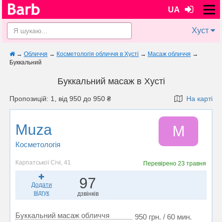
UA
Хуст
→
Обличчя
→
Косметологія обличчя в Хусті
→
Масаж обличчя
→
Буккальний
Буккальний масаж в Хусті
Пропозицій: 1, від 950 до 950 ₴
На карті
Muza
M
Косметологія
Карпатської Січі, 41
Перевірено
23 травня
97
Додати
відгук
дзвінків
Буккальний масаж обличчя
950 грн. / 60 мин.