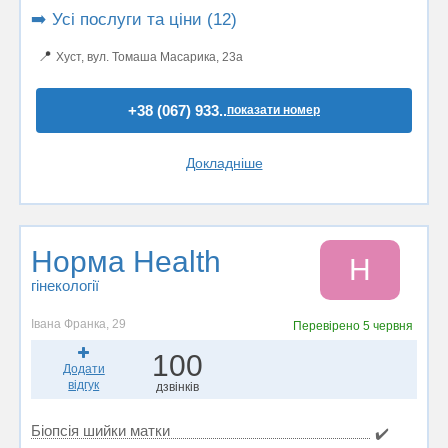
➡️ Усі послуги та ціни (12)
📍
Хуст, вул. Томаша Масарика, 23а
+38 (067) 933..
показати номер
Докладніше
Норма Health
Н
гінекології
Івана Франка, 29
Перевірено
5 червня
100
Додати
відгук
дзвінків
Біопсія шийки матки
✔️