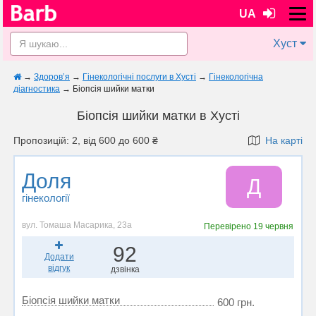
UA
Хуст
→
Здоров’я
→
Гінекологічні послуги в Хусті
→
Гінекологічна
діагностика
→
Біопсія шийки матки
Біопсія шийки матки в Хусті
Пропозицій: 2, від 600 до 600 ₴
На карті
Доля
Д
гінекології
вул. Томаша Масарика, 23а
Перевірено
19 червня
92
Додати
відгук
дзвінка
Біопсія шийки матки
600 грн.