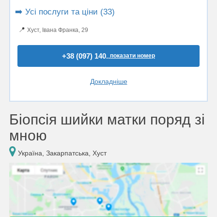
➡️ Усі послуги та ціни (33)
📍
Хуст, Івана Франка, 29
+38 (097) 140..
показати номер
Докладніше
Біопсія шийки матки поряд зі
мною
Україна, Закарпатська, Хуст