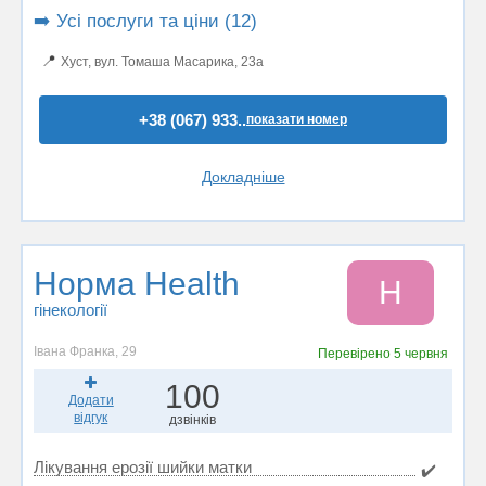
➡️ Усі послуги та ціни (12)
📍
Хуст, вул. Томаша Масарика, 23а
+38 (067) 933..
показати номер
Докладніше
Норма Health
Н
гінекології
Івана Франка, 29
Перевірено
5 червня
100
Додати
відгук
дзвінків
Лікування ерозії шийки матки
✔️