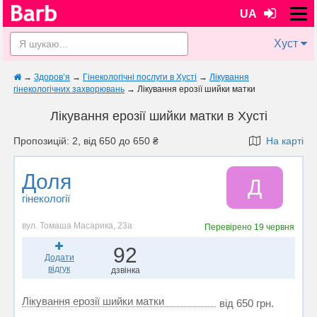
UA
Хуст
→
Здоров’я
→
Гінекологічні послуги в Хусті
→
Лікування
гінекологічних захворювань
→
Лікування ерозії шийки матки
Лікування ерозії шийки матки в Хусті
Пропозицій: 2, від 650 до 650 ₴
На карті
Доля
Д
гінекології
вул. Томаша Масарика, 23а
Перевірено
19 червня
92
Додати
відгук
дзвінка
Лікування ерозії шийки матки
від 650 грн.