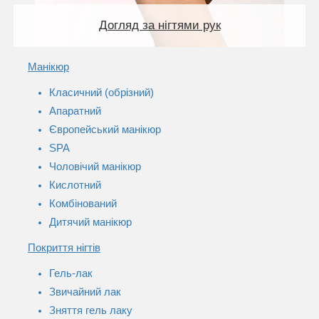
Догляд за нігтями рук
Манікюр
Класичний (обрізний)
Апаратний
Європейський манікюр
SPA
Чоловічий манікюр
Кислотний
Комбінований
Дитячий манікюр
Покриття нігтів
Гель-лак
Звичайний лак
Зняття гель лаку