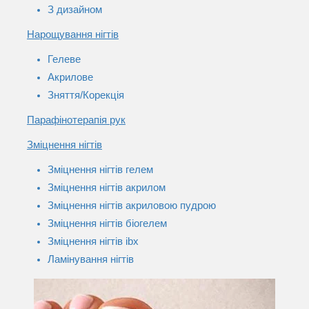
З дизайном
Нарощування нігтів
Гелеве
Акрилове
Зняття/Корекція
Парафінотерапія рук
Зміцнення нігтів
Зміцнення нігтів гелем
Зміцнення нігтів акрилом
Зміцнення нігтів акриловою пудрою
Зміцнення нігтів біогелем
Зміцнення нігтів ibx
Ламінування нігтів