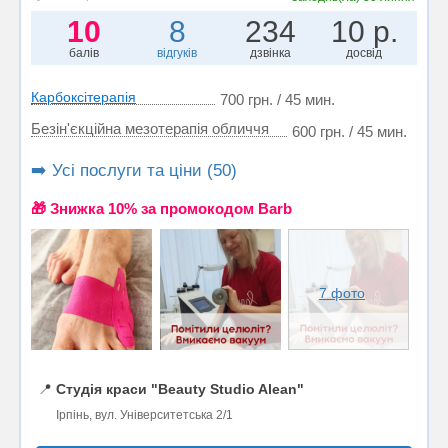
10
8
234
10 р.
балів
відгуків
дзвінка
досвід
Карбоксітерапія
700 грн. / 45 мин.
Безін'єкційна мезотерапія обличчя
600 грн. / 45 мин.
➡️ Усі послуги та ціни (50)
🎁 Знижка 10% за промокодом Barb
7 фото
📍
Студія краси "Beauty Studio Alean"
Ірпінь, вул. Університетська 2/1