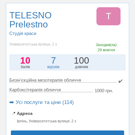
TELESNO
T
Prelestno
Студія краси
Університетська вулиця, 2 з
Заходив(ла)
29 жовтня
10
7
100
балів
відгуків
дзвінків
Безін'єкційна мезотерапія обличчя
✔️
Карбоксітерапія обличчя
1000 грн.
➡️ Усі послуги та ціни (114)
📍
Адреса
Ірпінь, Університетська вулиця, 2 з