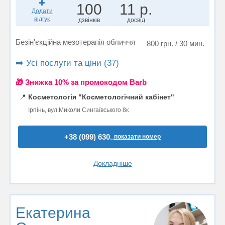
100
11 р.
Додати
відгук
дзвінків
досвід
Безін'єкційна мезотерапія обличчя
800 грн. / 30 мин.
➡️ Усі послуги та ціни (37)
🎁 Знижка 10% за промокодом Barb
📍
Косметологія "Косметологічний кабінет"
Ірпінь, вул.Миколи Сингаївського 8к
+38 (099) 630..
показати номер
Докладніше
Екатерина