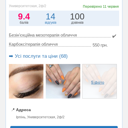
Университетская, 2ф/2
Перевірено
11 червня
9.4
14
100
балів
відгуків
дзвінків
Безін'єкційна мезотерапія обличчя
✔️
Карбоксітерапія обличчя
550 грн.
➡️ Усі послуги та ціни (68)
5 фото
📍
Адреса
Ірпінь, Университетская, 2ф/2