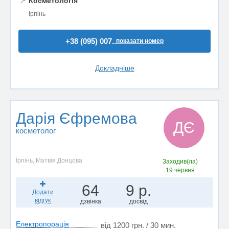
📍
Косметологія
Ірпінь
+38 (095) 007..
показати номер
Докладніше
Дарія Єфремова
ДЄ
косметолог
Ірпінь, Матвія Донцова
Заходив(ла)
19 червня
64
9 р.
Додати
відгук
дзвінка
досвід
Електропорація
від 1200 грн. / 30 мин.