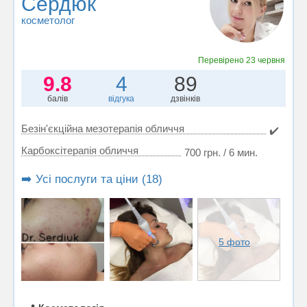
Сердюк
косметолог
Перевірено
23 червня
9.8
4
89
балів
відгука
дзвінків
Безін'єкційна мезотерапія обличчя
✔️
Карбоксітерапія обличчя
700 грн. / 6 мин.
➡️ Усі послуги та ціни (18)
5 фото