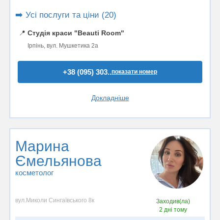
➡️ Усі послуги та ціни (20)
📍
Студія краси "Beauti Room"
Ірпінь, вул. Мушкетика 2а
+38 (095) 303..
показати номер
Докладніше
Марина
Ємельянова
косметолог
вул.Миколи Сингаївського 8к
Заходив(ла)
2 дні тому