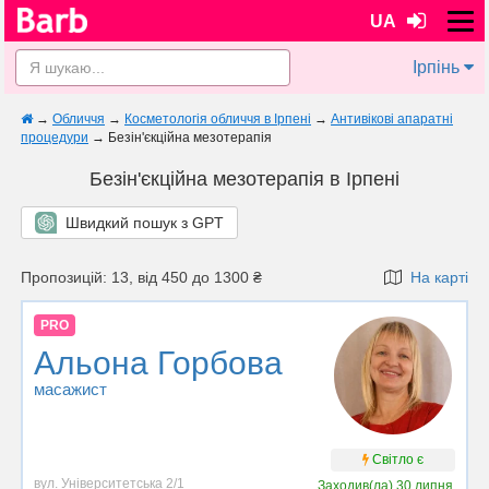
UA
Ірпінь
→
Обличчя
→
Косметологія обличчя в Ірпені
→
Антивікові апаратні
процедури
→
Безін'єкційна мезотерапія
Безін'єкційна мезотерапія в Ірпені
Швидкий пошук з GPT
Пропозицій: 13, від 450 до 1300 ₴
На карті
PRO
Альона Горбова
масажист
Світло є
вул. Університетська 2/1
Заходив(ла)
30 липня