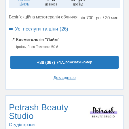
відгук
дзвінків
досвід
Безін'єкційна мезотерапія обличчя
від 700 грн. / 30 мин.
➡️ Усі послуги та ціни (26)
📍
Косметологія "Лайм"
Ірпінь, Льва Толстого 50 б
+38 (067) 747..
показати номер
Докладніше
Petrash Beauty
Studio
Студія краси