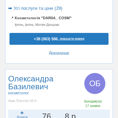
➡️ Усі послуги та ціни (29)
📍
Косметологія "DARIIA_ COSM"
Ірпінь, Ірпінь, Матвія Донцова
+38 (063) 586..
показати номер
Докладніше
Олександра
ОБ
Базилевич
косметолог
Льва Толстого 50 б
Заходив(ла)
17 травня
76
8 р.
Додати