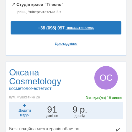
📍
Студія краси "Tilesno"
Ірпінь, Університетська 2-з
+38 (098) 097..
показати номер
Докладніше
Оксана
ОC
Cosmetology
косметолог-естетист
вул. Мушкетика 2а
Заходив(ла)
19 липня
91
9 р.
Додати
відгук
дзвінок
досвід
Безін'єкційна мезотерапія обличчя
✔️