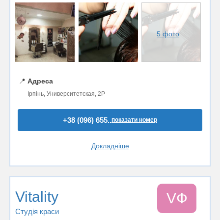
5 фото
📍
Адреса
Ірпінь, Университетская, 2Р
+38 (096) 655..
показати номер
Докладніше
Vitality
VФ
Студія краси