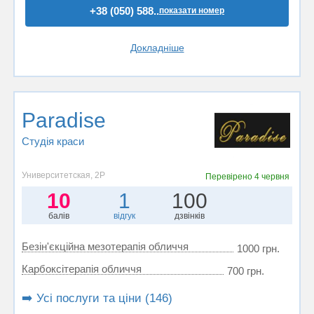
+38 (050) 588..
показати номер
Докладніше
Paradise
Студія краси
Университетская, 2Р
Перевірено
4 червня
10
1
100
балів
відгук
дзвінків
Безін'єкційна мезотерапія обличчя
1000 грн.
Карбоксітерапія обличчя
700 грн.
➡️ Усі послуги та ціни (146)