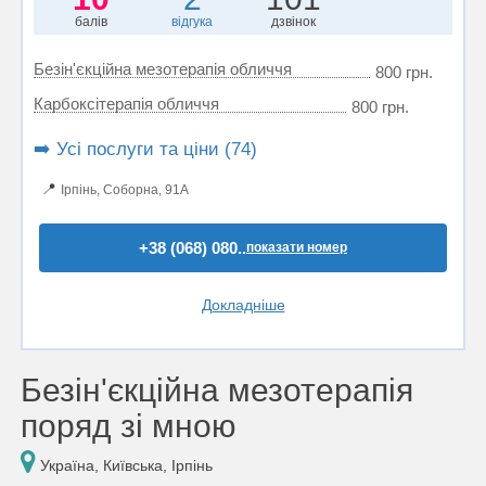
балів
відгука
дзвінок
Безін'єкційна мезотерапія обличчя
800 грн.
Карбоксітерапія обличчя
800 грн.
➡️ Усі послуги та ціни (74)
📍
Ірпінь, Соборна, 91А
+38 (068) 080..
показати номер
Докладніше
Безін'єкційна мезотерапія
поряд зі мною
Україна, Київська, Ірпінь