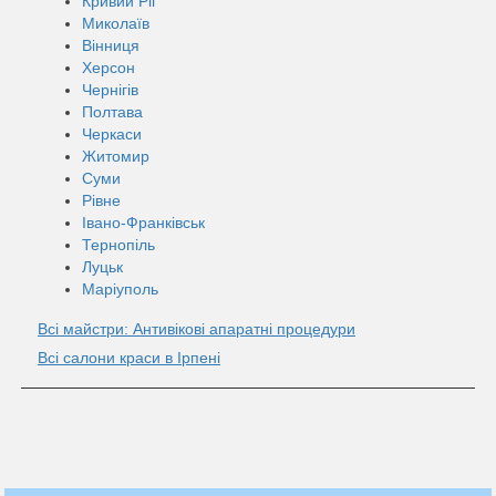
Кривий Ріг
Миколаїв
Вінниця
Херсон
Чернігів
Полтава
Черкаси
Житомир
Суми
Рівне
Івано-Франківськ
Тернопіль
Луцьк
Маріуполь
Всі майстри: Антивікові апаратні процедури
Всі салони краси в Ірпені