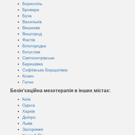
Бориспіль
Бровари
Буча
Василькíв
Вишневе
Вишгород
Фастів
Білогородка
Богуслав
Святопетрівське
Баришівка
Софіївська Борщагівка
Козин
Гатне
Безін'єкційна мезотерапія в інших містах:
Київ
Одеса
Харків
Дніпро
Львів
Запоріжжя