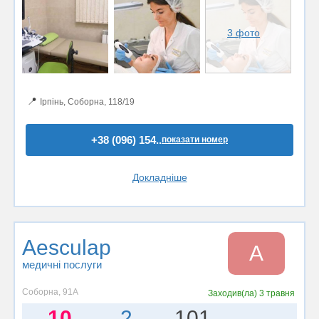
3 фото
📍
Ірпінь, Соборна, 118/19
+38 (096) 154..
показати номер
Докладніше
Aesculap
A
медичні послуги
Соборна, 91А
Заходив(ла)
3 травня
10
2
101