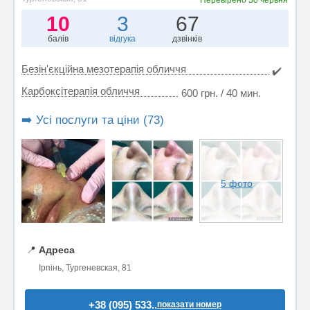
10
3
67
балів
відгука
дзвінків
Безін'єкційна мезотерапія обличчя
✔️
Карбоксітерапія обличчя
600 грн. / 40 мин.
➡️ Усі послуги та ціни (73)
5 фото
📍
Адреса
Ірпінь, Тургеневская, 81
+38 (095) 533..
показати номер