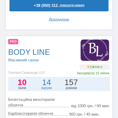
+38 (050) 312..
показати номер
Докладніше
PRO
BODY LINE
Масажний салон
Світло є
Григорія Сковороди 11/3
Заходив(ла)
15 липня
10
14
157
балів
відгуків
дзвінків
Безін'єкційна мезотерапія
обличчя
від 1000 грн. / 60 мин.
Карбоксітерапія обличчя
900 грн. / 45 мин.