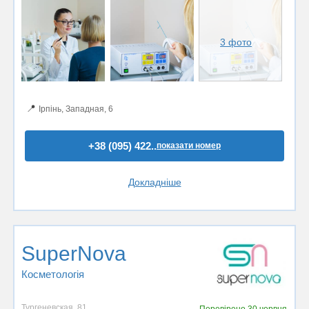
3 фото
📍
Ірпінь, Западная, 6
+38 (095) 422..
показати номер
Докладніше
SuperNova
Косметологія
Тургеневская, 81
Перевірено
30 червня