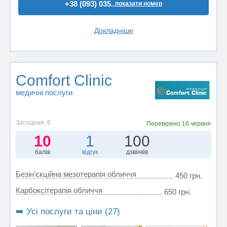
+38 (093) 035..
показати номер
Докладніше
Comfort Clinic
медичні послуги
Западная, 6
Перевірено
16 червня
10
1
100
балів
відгук
дзвінків
Безін'єкційна мезотерапія обличчя
450 грн.
Карбоксітерапія обличчя
650 грн.
➡️ Усі послуги та ціни (27)