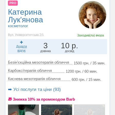
PRO
Катерина
Лук'янова
косметолог
Вул. Університетська 2/1
Заходив(ла)
вчора
3
10 р.
Додати
відгук
дзвінка
досвід
Безін'єкційна мезотерапія обличчя
1500 грн. / 35 мин.
Карбоксітерапія обличчя
1200 грн. / 60 мин.
Киснева мезотерапія обличчя
600 грн. / 15 мин.
➡️ Усі послуги та ціни (93)
🎁 Знижка 10% за промокодом Barb