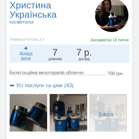
Христина
Українська
косметолог
Університетська 2-з
Заходив(ла)
18 липня
7
7 р.
Додати
відгук
дзвінків
досвід
Безін'єкційна мезотерапія обличчя
700 грн.
➡️ Усі послуги та ціни (43)
9 фото