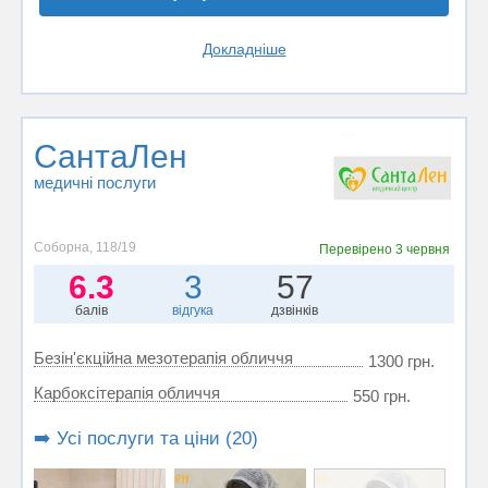
Докладніше
СантаЛен
медичні послуги
Соборна, 118/19
Перевірено
3 червня
6.3
3
57
балів
відгука
дзвінків
Безін'єкційна мезотерапія обличчя
1300 грн.
Карбоксітерапія обличчя
550 грн.
➡️ Усі послуги та ціни (20)