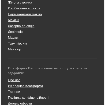
Жіноча стрижка
Фарбування волосся
Перманентний макіяж
Макіяж
Лазерна епіляція
Депіляція
Масаж
Тату, пірсинг
Манікюр
Платформа Barb.ua - запис на послуги краси та
здоров'я:
Про нас
Як працює платформа
Тарифи
Політика конфіденційності
Договір оферти